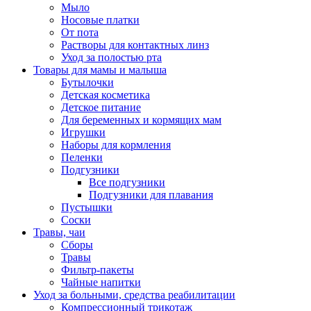
Мыло
Носовые платки
От пота
Растворы для контактных линз
Уход за полостью рта
Товары для мамы и малыша
Бутылочки
Детская косметика
Детское питание
Для беременных и кормящих мам
Игрушки
Наборы для кормления
Пеленки
Подгузники
Все подгузники
Подгузники для плавания
Пустышки
Соски
Травы, чаи
Сборы
Травы
Фильтр-пакеты
Чайные напитки
Уход за больными, средства реабилитации
Компрессионный трикотаж