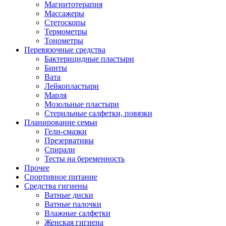
Магнитотерапия
Массажеры
Стетоскопы
Термометры
Тонометры
Перевязочные средства
Бактерицидные пластыри
Бинты
Вата
Лейкопластыри
Марля
Мозольные пластыри
Стерильные салфетки, повязки
Планирование семьи
Гели-смазки
Презервативы
Спирали
Тесты на беременность
Прочее
Спортивное питание
Средства гигиены
Ватные диски
Ватные палочки
Влажные салфетки
Женская гигиена