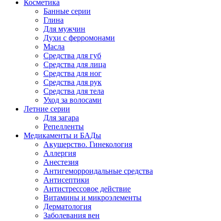
Косметика
Банные серии
Глина
Для мужчин
Духи с ферромонами
Масла
Средства для губ
Средства для лица
Средства для ног
Средства для рук
Средства для тела
Уход за волосами
Летние серии
Для загара
Репелленты
Медикаменты и БАДы
Акушерство. Гинекология
Аллергия
Анестезия
Антигеморроидальные средства
Антисептики
Антистрессовое действие
Витамины и микроэлементы
Дерматология
Заболевания вен