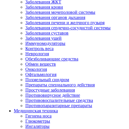
Заболевания ЖКТ
Заболевания крови
Заболевания мочеполовой системы
Заболевания органов дыхания
Заболевания печени и желчного пузыря
Заболевания сердечно-сосудистой системы
Заболевания суставов
Заболевания ушей
Иммуномодуляторы
Контроль веса
Неврология
Обезболивающие средства
Обмен веществ
Онкология
Офтальмология
Похмельный синдром
Препараты специального действия
Простудные заболевания
Противовирусное действие
Противовоспалительные средства
Противопаразитарные препараты
Медицинская техника
Гигиена носа
Глюкометры
Ингаляторы