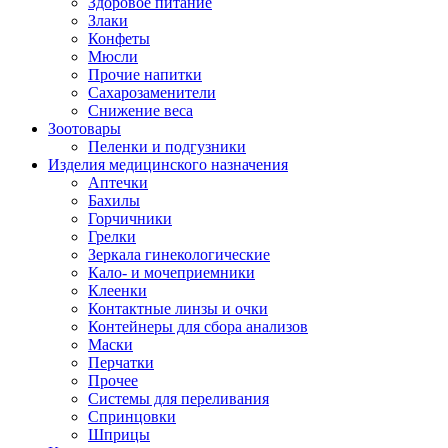
Здоровое питание
Злаки
Конфеты
Мюсли
Прочие напитки
Сахарозаменители
Снижение веса
Зоотовары
Пеленки и подгузники
Изделия медицинского назначения
Аптечки
Бахилы
Горчичники
Грелки
Зеркала гинекологические
Кало- и мочеприемники
Клеенки
Контактные линзы и очки
Контейнеры для сбора анализов
Маски
Перчатки
Прочее
Системы для переливания
Спринцовки
Шприцы