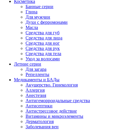
Косметика
Банные серии
Глина
Для мужчин
Духи с ферромонами
Масла
Средства для губ
Средства для лица
Средства для ног
Средства для рук
Средства для тела
Уход за волосами
Летние серии
Для загара
Репелленты
Медикаменты и БАДы
Акушерство. Гинекология
Аллергия
Анестезия
Антигеморроидальные средства
Антисептики
Антистрессовое действие
Витамины и микроэлементы
Дерматология
Заболевания вен