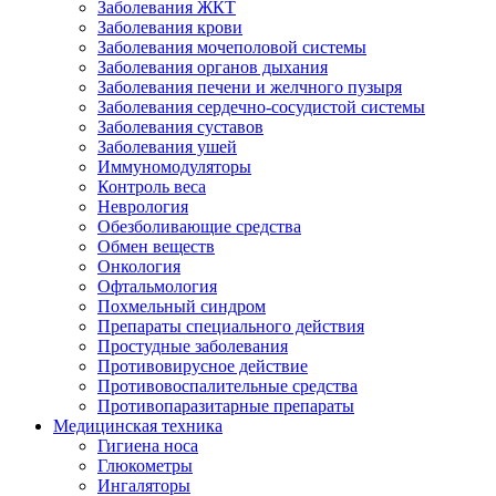
Заболевания ЖКТ
Заболевания крови
Заболевания мочеполовой системы
Заболевания органов дыхания
Заболевания печени и желчного пузыря
Заболевания сердечно-сосудистой системы
Заболевания суставов
Заболевания ушей
Иммуномодуляторы
Контроль веса
Неврология
Обезболивающие средства
Обмен веществ
Онкология
Офтальмология
Похмельный синдром
Препараты специального действия
Простудные заболевания
Противовирусное действие
Противовоспалительные средства
Противопаразитарные препараты
Медицинская техника
Гигиена носа
Глюкометры
Ингаляторы