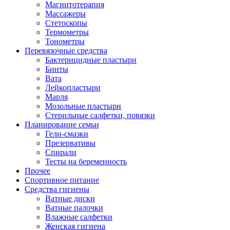
Магнитотерапия
Массажеры
Стетоскопы
Термометры
Тонометры
Перевязочные средства
Бактерицидные пластыри
Бинты
Вата
Лейкопластыри
Марля
Мозольные пластыри
Стерильные салфетки, повязки
Планирование семьи
Гели-смазки
Презервативы
Спирали
Тесты на беременность
Прочее
Спортивное питание
Средства гигиены
Ватные диски
Ватные палочки
Влажные салфетки
Женская гигиена