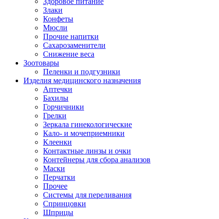
Здоровое питание
Злаки
Конфеты
Мюсли
Прочие напитки
Сахарозаменители
Снижение веса
Зоотовары
Пеленки и подгузники
Изделия медицинского назначения
Аптечки
Бахилы
Горчичники
Грелки
Зеркала гинекологические
Кало- и мочеприемники
Клеенки
Контактные линзы и очки
Контейнеры для сбора анализов
Маски
Перчатки
Прочее
Системы для переливания
Спринцовки
Шприцы