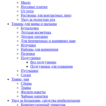
Мыло
Носовые платки
От пота
Растворы для контактных линз
Уход за полостью рта
Товары для мамы и малыша
Бутылочки
Детская косметика
Детское питание
Для беременных и кормящих мам
Игрушки
Наборы для кормления
Пеленки
Подгузники
Все подгузники
Подгузники для плавания
Пустышки
Соски
Травы, чаи
Сборы
Травы
Фильтр-пакеты
Чайные напитки
Уход за больными, средства реабилитации
Компрессионный трикотаж