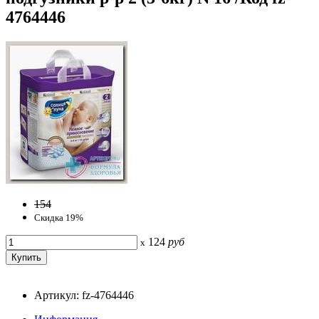
4764446
154
Скидка 19%
124
руб
x
Артикул: fz-4764446