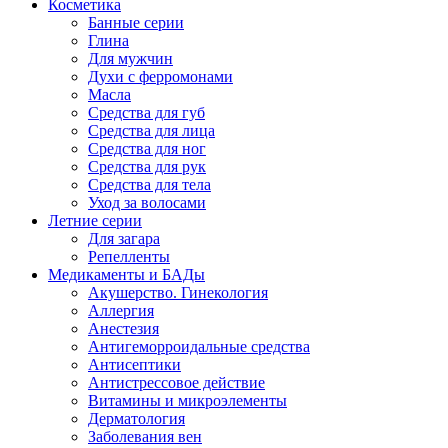
Косметика
Банные серии
Глина
Для мужчин
Духи с ферромонами
Масла
Средства для губ
Средства для лица
Средства для ног
Средства для рук
Средства для тела
Уход за волосами
Летние серии
Для загара
Репелленты
Медикаменты и БАДы
Акушерство. Гинекология
Аллергия
Анестезия
Антигеморроидальные средства
Антисептики
Антистрессовое действие
Витамины и микроэлементы
Дерматология
Заболевания вен