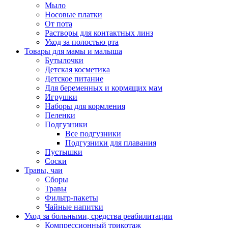
Мыло
Носовые платки
От пота
Растворы для контактных линз
Уход за полостью рта
Товары для мамы и малыша
Бутылочки
Детская косметика
Детское питание
Для беременных и кормящих мам
Игрушки
Наборы для кормления
Пеленки
Подгузники
Все подгузники
Подгузники для плавания
Пустышки
Соски
Травы, чаи
Сборы
Травы
Фильтр-пакеты
Чайные напитки
Уход за больными, средства реабилитации
Компрессионный трикотаж