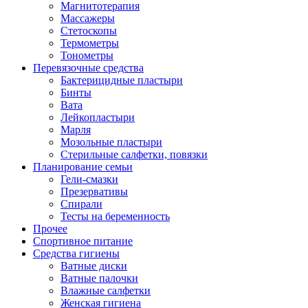
Магнитотерапия
Массажеры
Стетоскопы
Термометры
Тонометры
Перевязочные средства
Бактерицидные пластыри
Бинты
Вата
Лейкопластыри
Марля
Мозольные пластыри
Стерильные салфетки, повязки
Планирование семьи
Гели-смазки
Презервативы
Спирали
Тесты на беременность
Прочее
Спортивное питание
Средства гигиены
Ватные диски
Ватные палочки
Влажные салфетки
Женская гигиена