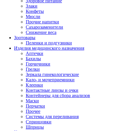
Здоровое питание
Злаки
Конфеты
Мюсли
Прочие напитки
Сахарозаменители
Снижение веса
Зоотовары
Пеленки и подгузники
Изделия медицинского назначения
Аптечки
Бахилы
Горчичники
Грелки
Зеркала гинекологические
Кало- и мочеприемники
Клеенки
Контактные линзы и очки
Контейнеры для сбора анализов
Маски
Перчатки
Прочее
Системы для переливания
Спринцовки
Шприцы