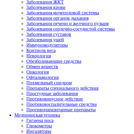
Заболевания ЖКТ
Заболевания крови
Заболевания мочеполовой системы
Заболевания органов дыхания
Заболевания печени и желчного пузыря
Заболевания сердечно-сосудистой системы
Заболевания суставов
Заболевания ушей
Иммуномодуляторы
Контроль веса
Неврология
Обезболивающие средства
Обмен веществ
Онкология
Офтальмология
Похмельный синдром
Препараты специального действия
Простудные заболевания
Противовирусное действие
Противовоспалительные средства
Противопаразитарные препараты
Медицинская техника
Гигиена носа
Глюкометры
Ингаляторы