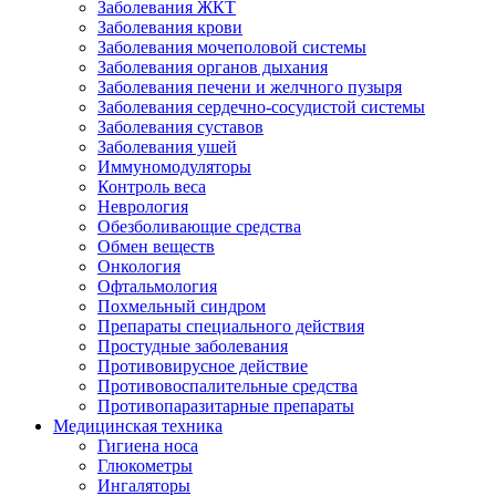
Заболевания ЖКТ
Заболевания крови
Заболевания мочеполовой системы
Заболевания органов дыхания
Заболевания печени и желчного пузыря
Заболевания сердечно-сосудистой системы
Заболевания суставов
Заболевания ушей
Иммуномодуляторы
Контроль веса
Неврология
Обезболивающие средства
Обмен веществ
Онкология
Офтальмология
Похмельный синдром
Препараты специального действия
Простудные заболевания
Противовирусное действие
Противовоспалительные средства
Противопаразитарные препараты
Медицинская техника
Гигиена носа
Глюкометры
Ингаляторы