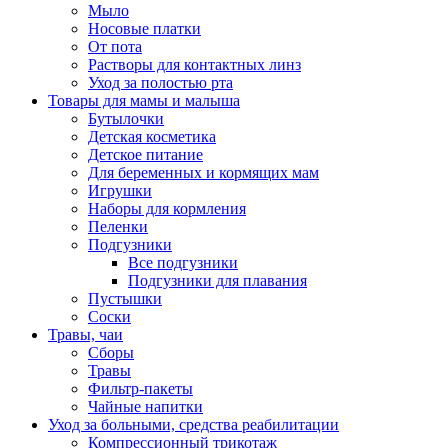
Мыло
Носовые платки
От пота
Растворы для контактных линз
Уход за полостью рта
Товары для мамы и малыша
Бутылочки
Детская косметика
Детское питание
Для беременных и кормящих мам
Игрушки
Наборы для кормления
Пеленки
Подгузники
Все подгузники
Подгузники для плавания
Пустышки
Соски
Травы, чаи
Сборы
Травы
Фильтр-пакеты
Чайные напитки
Уход за больными, средства реабилитации
Компрессионный трикотаж