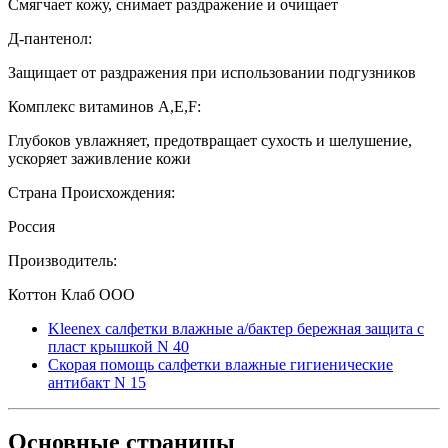
Смягчает кожу, снимает раздражение и очищает
Д-пантенол:
Защищает от раздражения при использовании подгузников
Комплекс витаминов A,E,F:
Глубоков увлажняет, предотвращает сухость и шелушение,
ускоряет заживление кожи
Страна Происхождения:
Россия
Производитель:
Коттон Клаб ООО
Kleenex салфетки влажные а/бактер бережная защита с
пласт крышкой N 40
Скорая помощь салфетки влажные гигиенические
антибакт N 15
Основные
страницы