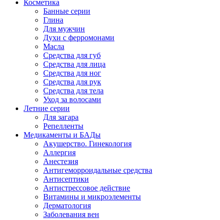
Косметика
Банные серии
Глина
Для мужчин
Духи с ферромонами
Масла
Средства для губ
Средства для лица
Средства для ног
Средства для рук
Средства для тела
Уход за волосами
Летние серии
Для загара
Репелленты
Медикаменты и БАДы
Акушерство. Гинекология
Аллергия
Анестезия
Антигеморроидальные средства
Антисептики
Антистрессовое действие
Витамины и микроэлементы
Дерматология
Заболевания вен