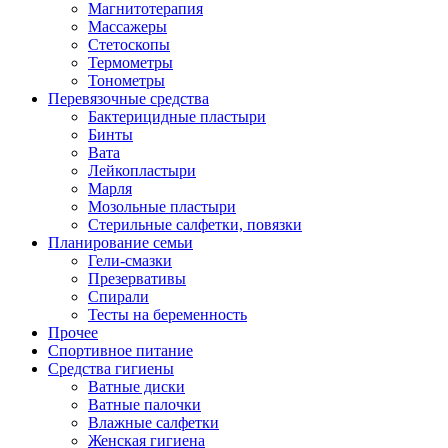
Магнитотерапия
Массажеры
Стетоскопы
Термометры
Тонометры
Перевязочные средства
Бактерицидные пластыри
Бинты
Вата
Лейкопластыри
Марля
Мозольные пластыри
Стерильные салфетки, повязки
Планирование семьи
Гели-смазки
Презервативы
Спирали
Тесты на беременность
Прочее
Спортивное питание
Средства гигиены
Ватные диски
Ватные палочки
Влажные салфетки
Женская гигиена