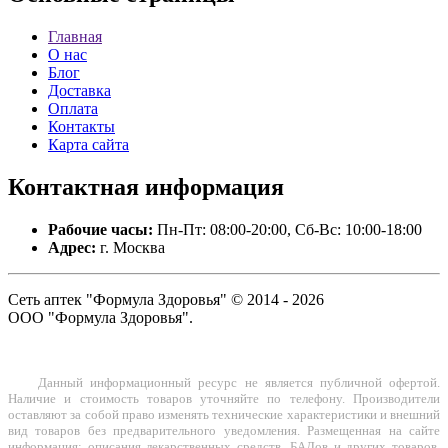
Главная
О нас
Блог
Доставка
Оплата
Контакты
Карта сайта
Контактная
информация
Рабочие часы:
Пн-Пт: 08:00-20:00, Сб-Вс: 10:00-18:00
Адрес:
г. Москва
Сеть аптек "Формула Здоровья" © 2014 - 2026
ООО "Формула Здоровья".
Данный информационный ресурс не является публичной офертой.
Наличие и стоимость товаров уточняйте по телефону. Производители
оставляют за собой право изменять технические характеристики и внешний
вид товаров без предварительного уведомления. Размещенная на сайте
информация: описания лекарственных средств, БАДов и других товаров,