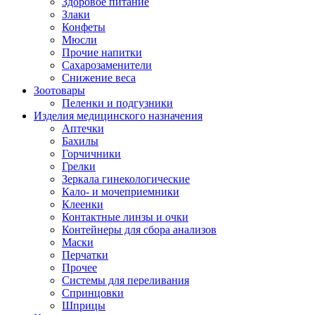
Здоровое питание
Злаки
Конфеты
Мюсли
Прочие напитки
Сахарозаменители
Снижение веса
Зоотовары
Пеленки и подгузники
Изделия медицинского назначения
Аптечки
Бахилы
Горчичники
Грелки
Зеркала гинекологические
Кало- и мочеприемники
Клеенки
Контактные линзы и очки
Контейнеры для сбора анализов
Маски
Перчатки
Прочее
Системы для переливания
Спринцовки
Шприцы