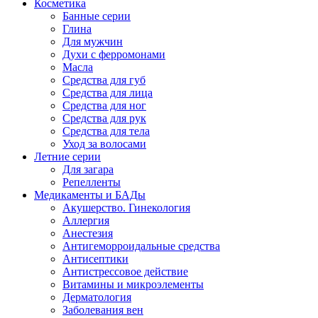
Косметика
Банные серии
Глина
Для мужчин
Духи с ферромонами
Масла
Средства для губ
Средства для лица
Средства для ног
Средства для рук
Средства для тела
Уход за волосами
Летние серии
Для загара
Репелленты
Медикаменты и БАДы
Акушерство. Гинекология
Аллергия
Анестезия
Антигеморроидальные средства
Антисептики
Антистрессовое действие
Витамины и микроэлементы
Дерматология
Заболевания вен