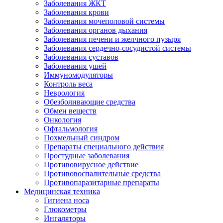
Заболевания ЖКТ
Заболевания крови
Заболевания мочеполовой системы
Заболевания органов дыхания
Заболевания печени и желчного пузыря
Заболевания сердечно-сосудистой системы
Заболевания суставов
Заболевания ушей
Иммуномодуляторы
Контроль веса
Неврология
Обезболивающие средства
Обмен веществ
Онкология
Офтальмология
Похмельный синдром
Препараты специального действия
Простудные заболевания
Противовирусное действие
Противовоспалительные средства
Противопаразитарные препараты
Медицинская техника
Гигиена носа
Глюкометры
Ингаляторы