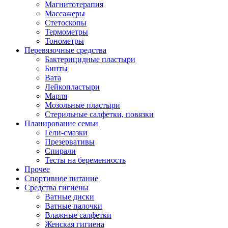
Магнитотерапия
Массажеры
Стетоскопы
Термометры
Тонометры
Перевязочные средства
Бактерицидные пластыри
Бинты
Вата
Лейкопластыри
Марля
Мозольные пластыри
Стерильные салфетки, повязки
Планирование семьи
Гели-смазки
Презервативы
Спирали
Тесты на беременность
Прочее
Спортивное питание
Средства гигиены
Ватные диски
Ватные палочки
Влажные салфетки
Женская гигиена