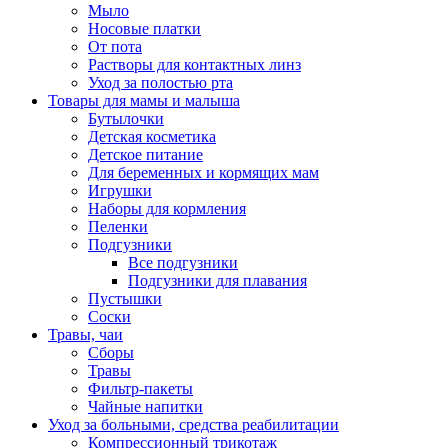
Мыло
Носовые платки
От пота
Растворы для контактных линз
Уход за полостью рта
Товары для мамы и малыша
Бутылочки
Детская косметика
Детское питание
Для беременных и кормящих мам
Игрушки
Наборы для кормления
Пеленки
Подгузники
Все подгузники
Подгузники для плавания
Пустышки
Соски
Травы, чаи
Сборы
Травы
Фильтр-пакеты
Чайные напитки
Уход за больными, средства реабилитации
Компрессионный трикотаж