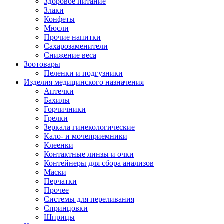
Здоровое питание
Злаки
Конфеты
Мюсли
Прочие напитки
Сахарозаменители
Снижение веса
Зоотовары
Пеленки и подгузники
Изделия медицинского назначения
Аптечки
Бахилы
Горчичники
Грелки
Зеркала гинекологические
Кало- и мочеприемники
Клеенки
Контактные линзы и очки
Контейнеры для сбора анализов
Маски
Перчатки
Прочее
Системы для переливания
Спринцовки
Шприцы