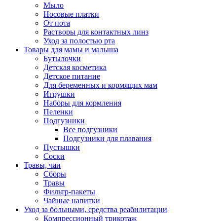
Мыло
Носовые платки
От пота
Растворы для контактных линз
Уход за полостью рта
Товары для мамы и малыша
Бутылочки
Детская косметика
Детское питание
Для беременных и кормящих мам
Игрушки
Наборы для кормления
Пеленки
Подгузники
Все подгузники
Подгузники для плавания
Пустышки
Соски
Травы, чаи
Сборы
Травы
Фильтр-пакеты
Чайные напитки
Уход за больными, средства реабилитации
Компрессионный трикотаж