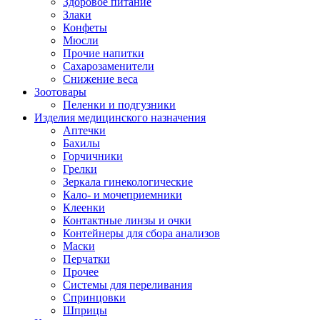
Здоровое питание
Злаки
Конфеты
Мюсли
Прочие напитки
Сахарозаменители
Снижение веса
Зоотовары
Пеленки и подгузники
Изделия медицинского назначения
Аптечки
Бахилы
Горчичники
Грелки
Зеркала гинекологические
Кало- и мочеприемники
Клеенки
Контактные линзы и очки
Контейнеры для сбора анализов
Маски
Перчатки
Прочее
Системы для переливания
Спринцовки
Шприцы