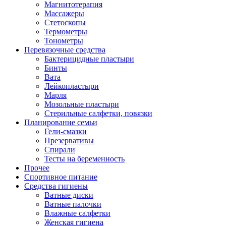
Магнитотерапия
Массажеры
Стетоскопы
Термометры
Тонометры
Перевязочные средства
Бактерицидные пластыри
Бинты
Вата
Лейкопластыри
Марля
Мозольные пластыри
Стерильные салфетки, повязки
Планирование семьи
Гели-смазки
Презервативы
Спирали
Тесты на беременность
Прочее
Спортивное питание
Средства гигиены
Ватные диски
Ватные палочки
Влажные салфетки
Женская гигиена