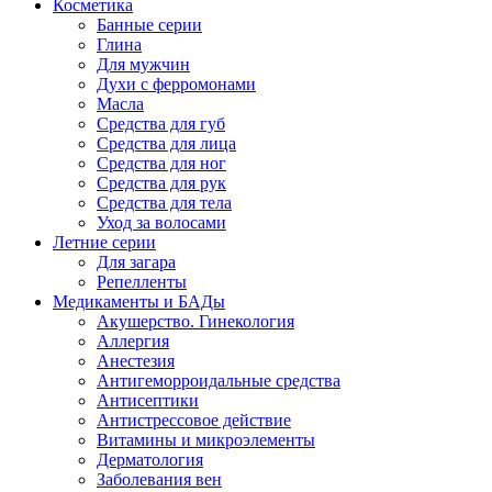
Косметика
Банные серии
Глина
Для мужчин
Духи с ферромонами
Масла
Средства для губ
Средства для лица
Средства для ног
Средства для рук
Средства для тела
Уход за волосами
Летние серии
Для загара
Репелленты
Медикаменты и БАДы
Акушерство. Гинекология
Аллергия
Анестезия
Антигеморроидальные средства
Антисептики
Антистрессовое действие
Витамины и микроэлементы
Дерматология
Заболевания вен