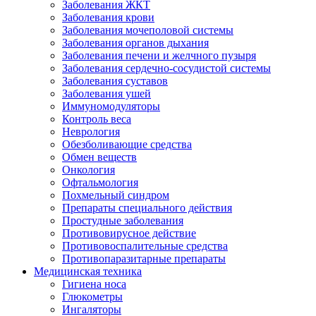
Заболевания ЖКТ
Заболевания крови
Заболевания мочеполовой системы
Заболевания органов дыхания
Заболевания печени и желчного пузыря
Заболевания сердечно-сосудистой системы
Заболевания суставов
Заболевания ушей
Иммуномодуляторы
Контроль веса
Неврология
Обезболивающие средства
Обмен веществ
Онкология
Офтальмология
Похмельный синдром
Препараты специального действия
Простудные заболевания
Противовирусное действие
Противовоспалительные средства
Противопаразитарные препараты
Медицинская техника
Гигиена носа
Глюкометры
Ингаляторы