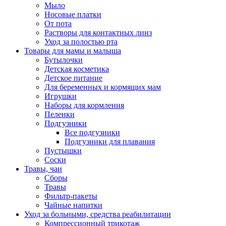
Мыло
Носовые платки
От пота
Растворы для контактных линз
Уход за полостью рта
Товары для мамы и малыша
Бутылочки
Детская косметика
Детское питание
Для беременных и кормящих мам
Игрушки
Наборы для кормления
Пеленки
Подгузники
Все подгузники
Подгузники для плавания
Пустышки
Соски
Травы, чаи
Сборы
Травы
Фильтр-пакеты
Чайные напитки
Уход за больными, средства реабилитации
Компрессионный трикотаж