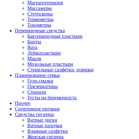
Магнитотерапия
Массажеры
Стетоскопы
Термометры
Тонометры
Перевязочные средства
Бактерицидные пластыри
Бинты
Вата
Лейкопластыри
Марля
Мозольные пластыри
Стерильные салфетки, повязки
Планирование семьи
Гели-смазки
Презервативы
Спирали
Тесты на беременность
Прочее
Спортивное питание
Средства гигиены
Ватные диски
Ватные палочки
Влажные салфетки
Женская гигиена