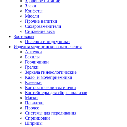
Здоровое питание
Злаки
Конфеты
Мюсли
Прочие напитки
Сахарозаменители
Снижение веса
Зоотовары
Пеленки и подгузники
Изделия медицинского назначения
Аптечки
Бахилы
Горчичники
Грелки
Зеркала гинекологические
Кало- и мочеприемники
Клеенки
Контактные линзы и очки
Контейнеры для сбора анализов
Маски
Перчатки
Прочее
Системы для переливания
Спринцовки
Шприцы