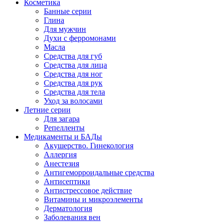
Косметика
Банные серии
Глина
Для мужчин
Духи с ферромонами
Масла
Средства для губ
Средства для лица
Средства для ног
Средства для рук
Средства для тела
Уход за волосами
Летние серии
Для загара
Репелленты
Медикаменты и БАДы
Акушерство. Гинекология
Аллергия
Анестезия
Антигеморроидальные средства
Антисептики
Антистрессовое действие
Витамины и микроэлементы
Дерматология
Заболевания вен