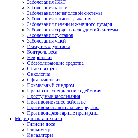
Заболевания ЖКТ
Заболевания крови
Заболевания мочеполовой системы
Заболевания органов дыхания
Заболевания печени и желчного пузыря
Заболевания сердечно-сосудистой системы
Заболевания суставов
Заболевания ушей
Иммуномодуляторы
Контроль веса
Неврология
Обезболивающие средства
Обмен веществ
Онкология
Офтальмология
Похмельный синдром
Препараты специального действия
Простудные заболевания
Противовирусное действие
Противовоспалительные средства
Противопаразитарные препараты
Медицинская техника
Гигиена носа
Глюкометры
Ингаляторы