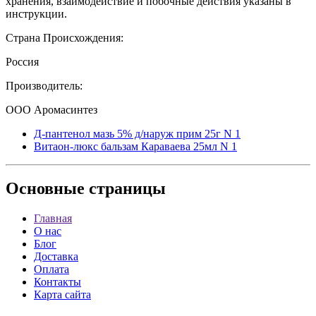
хранения, взаимодействие и побочные действия указаны в
инструкции.
Страна Происхождения:
Россия
Производитель:
ООО Аромасинтез
Д-пантенол мазь 5% д/наруж прим 25г N 1
Витаон-люкс бальзам Караваева 25мл N 1
Основные
страницы
Главная
О нас
Блог
Доставка
Оплата
Контакты
Карта сайта