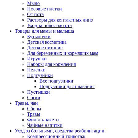
Мыло
Носовые платки
От пота
Растворы для контактных линз
Уход за полостью рта
Товары для мамы и малыша
Бутылочки
Детская косметика
Детское питание
Для беременных и кормящих мам
Игрушки
Наборы для кормления
Пеленки
Подгузники
Все подгузники
Подгузники для плавания
Пустышки
Соски
Травы, чаи
Сборы
Травы
Фильтр-пакеты
Чайные напитки
Уход за больными, средства реабилитации
Компрессионный трикотаж