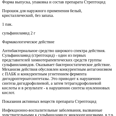
Форма выпуска, упаковка и состав препарата Стрептоцид
Порошок для наружного применения белый,
кристаллический, без запаха.
1 пак.
сульфаниламид 2 г
Фармакологическое действие
Антибактериальное средство широкого спектра действия.
Сульфаниламид (стрептоцид) - один из первых
представителей химиотерапевтических средств группы
сульфаниламидов. Оказывает бактериостатическое действие.
Механизм действия обусловлен конкурентным антагонизмом
с ПАБК и конкурентным угнетением фермента
дигидроптероатсинтетазы. Это приводит к нарушению
синтеза дигидрофолиевой, а затем тетрагидрофолиевой
кислоты и в результате - к нарушению синтеза нуклеиновых
кислот.
Показания активных веществ препарата Стрептоцид
Инфекционно-воспалительные заболевания, вызванные
чувствительными к сульфаниламиду микроорганизмами, в т.ч.