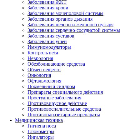
Заболевания ЖКТ
Заболевания крови
Заболевания мочеполовой системы
Заболевания органов дыхания
Заболевания печени и желчного пузыря
Заболевания сердечно-сосудистой системы
Заболевания суставов
Заболевания ушей
Иммуномодуляторы
Контроль веса
Неврология
Обезболивающие средства
Обмен веществ
Онкология
Офтальмология
Похмельный синдром
Препараты специального действия
Простудные заболевания
Противовирусное действие
Противовоспалительные средства
Противопаразитарные препараты
Медицинская техника
Гигиена носа
Глюкометры
Ингаляторы