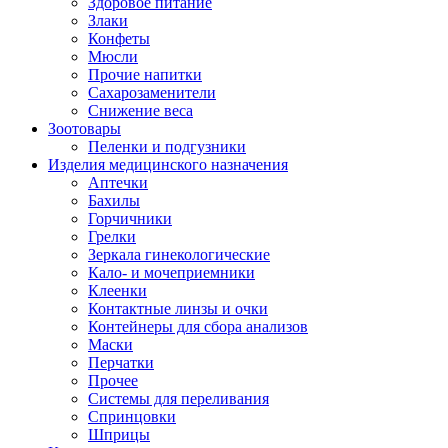
Здоровое питание
Злаки
Конфеты
Мюсли
Прочие напитки
Сахарозаменители
Снижение веса
Зоотовары
Пеленки и подгузники
Изделия медицинского назначения
Аптечки
Бахилы
Горчичники
Грелки
Зеркала гинекологические
Кало- и мочеприемники
Клеенки
Контактные линзы и очки
Контейнеры для сбора анализов
Маски
Перчатки
Прочее
Системы для переливания
Спринцовки
Шприцы