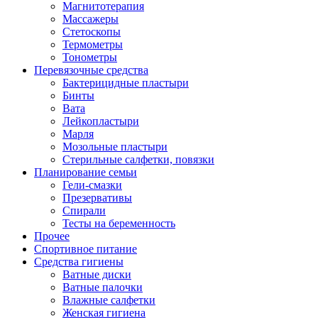
Магнитотерапия
Массажеры
Стетоскопы
Термометры
Тонометры
Перевязочные средства
Бактерицидные пластыри
Бинты
Вата
Лейкопластыри
Марля
Мозольные пластыри
Стерильные салфетки, повязки
Планирование семьи
Гели-смазки
Презервативы
Спирали
Тесты на беременность
Прочее
Спортивное питание
Средства гигиены
Ватные диски
Ватные палочки
Влажные салфетки
Женская гигиена