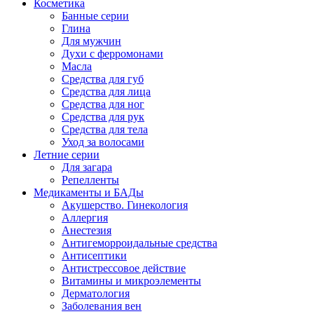
Косметика
Банные серии
Глина
Для мужчин
Духи с ферромонами
Масла
Средства для губ
Средства для лица
Средства для ног
Средства для рук
Средства для тела
Уход за волосами
Летние серии
Для загара
Репелленты
Медикаменты и БАДы
Акушерство. Гинекология
Аллергия
Анестезия
Антигеморроидальные средства
Антисептики
Антистрессовое действие
Витамины и микроэлементы
Дерматология
Заболевания вен