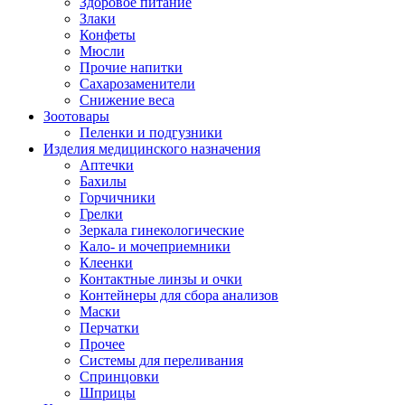
Здоровое питание
Злаки
Конфеты
Мюсли
Прочие напитки
Сахарозаменители
Снижение веса
Зоотовары
Пеленки и подгузники
Изделия медицинского назначения
Аптечки
Бахилы
Горчичники
Грелки
Зеркала гинекологические
Кало- и мочеприемники
Клеенки
Контактные линзы и очки
Контейнеры для сбора анализов
Маски
Перчатки
Прочее
Системы для переливания
Спринцовки
Шприцы