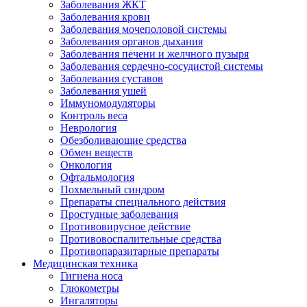
Заболевания ЖКТ
Заболевания крови
Заболевания мочеполовой системы
Заболевания органов дыхания
Заболевания печени и желчного пузыря
Заболевания сердечно-сосудистой системы
Заболевания суставов
Заболевания ушей
Иммуномодуляторы
Контроль веса
Неврология
Обезболивающие средства
Обмен веществ
Онкология
Офтальмология
Похмельный синдром
Препараты специального действия
Простудные заболевания
Противовирусное действие
Противовоспалительные средства
Противопаразитарные препараты
Медицинская техника
Гигиена носа
Глюкометры
Ингаляторы