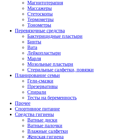
Магнитотерапия
Массажеры
Стетоскопы
Термометры
Тонометры
Перевязочные средства
Бактерицидные пластыри
Бинты
Вата
Лейкопластыри
Марля
Мозольные пластыри
Стерильные салфетки, повязки
Планирование семьи
Гели-смазки
Презервативы
Спирали
Тесты на беременность
Прочее
Спортивное питание
Средства гигиены
Ватные диски
Ватные палочки
Влажные салфетки
Женская гигиена