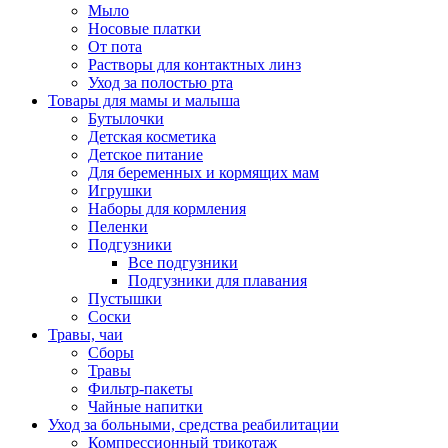
Мыло
Носовые платки
От пота
Растворы для контактных линз
Уход за полостью рта
Товары для мамы и малыша
Бутылочки
Детская косметика
Детское питание
Для беременных и кормящих мам
Игрушки
Наборы для кормления
Пеленки
Подгузники
Все подгузники
Подгузники для плавания
Пустышки
Соски
Травы, чаи
Сборы
Травы
Фильтр-пакеты
Чайные напитки
Уход за больными, средства реабилитации
Компрессионный трикотаж