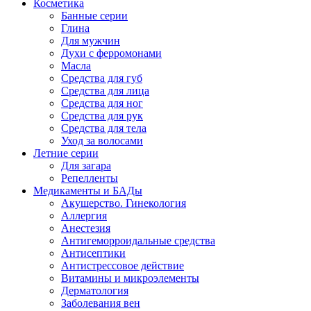
Косметика
Банные серии
Глина
Для мужчин
Духи с ферромонами
Масла
Средства для губ
Средства для лица
Средства для ног
Средства для рук
Средства для тела
Уход за волосами
Летние серии
Для загара
Репелленты
Медикаменты и БАДы
Акушерство. Гинекология
Аллергия
Анестезия
Антигеморроидальные средства
Антисептики
Антистрессовое действие
Витамины и микроэлементы
Дерматология
Заболевания вен