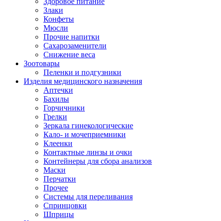
Здоровое питание
Злаки
Конфеты
Мюсли
Прочие напитки
Сахарозаменители
Снижение веса
Зоотовары
Пеленки и подгузники
Изделия медицинского назначения
Аптечки
Бахилы
Горчичники
Грелки
Зеркала гинекологические
Кало- и мочеприемники
Клеенки
Контактные линзы и очки
Контейнеры для сбора анализов
Маски
Перчатки
Прочее
Системы для переливания
Спринцовки
Шприцы