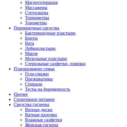
Магнитотерапия
Массажеры
Стетоскопы
Термометры
Тонометры
Перевязочные средства
Бактерицидные пластыри
Бинты
Вата
Лейкопластыри
Марля
Мозольные пластыри
Стерильные салфетки, повязки
Планирование семьи
Гели-смазки
Презервативы
Спирали
Тесты на беременность
Прочее
Спортивное питание
Средства гигиены
Ватные диски
Ватные палочки
Влажные салфетки
Женская гигиена