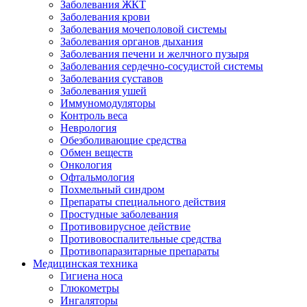
Заболевания ЖКТ
Заболевания крови
Заболевания мочеполовой системы
Заболевания органов дыхания
Заболевания печени и желчного пузыря
Заболевания сердечно-сосудистой системы
Заболевания суставов
Заболевания ушей
Иммуномодуляторы
Контроль веса
Неврология
Обезболивающие средства
Обмен веществ
Онкология
Офтальмология
Похмельный синдром
Препараты специального действия
Простудные заболевания
Противовирусное действие
Противовоспалительные средства
Противопаразитарные препараты
Медицинская техника
Гигиена носа
Глюкометры
Ингаляторы