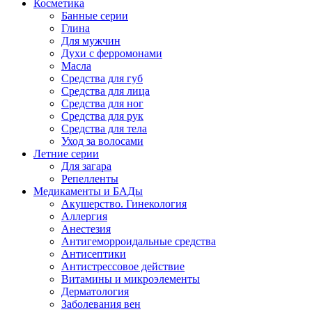
Косметика
Банные серии
Глина
Для мужчин
Духи с ферромонами
Масла
Средства для губ
Средства для лица
Средства для ног
Средства для рук
Средства для тела
Уход за волосами
Летние серии
Для загара
Репелленты
Медикаменты и БАДы
Акушерство. Гинекология
Аллергия
Анестезия
Антигеморроидальные средства
Антисептики
Антистрессовое действие
Витамины и микроэлементы
Дерматология
Заболевания вен