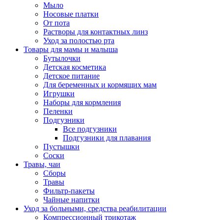
Мыло
Носовые платки
От пота
Растворы для контактных линз
Уход за полостью рта
Товары для мамы и малыша
Бутылочки
Детская косметика
Детское питание
Для беременных и кормящих мам
Игрушки
Наборы для кормления
Пеленки
Подгузники
Все подгузники
Подгузники для плавания
Пустышки
Соски
Травы, чаи
Сборы
Травы
Фильтр-пакеты
Чайные напитки
Уход за больными, средства реабилитации
Компрессионный трикотаж