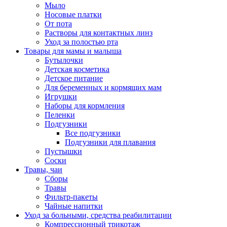
Мыло
Носовые платки
От пота
Растворы для контактных линз
Уход за полостью рта
Товары для мамы и малыша
Бутылочки
Детская косметика
Детское питание
Для беременных и кормящих мам
Игрушки
Наборы для кормления
Пеленки
Подгузники
Все подгузники
Подгузники для плавания
Пустышки
Соски
Травы, чаи
Сборы
Травы
Фильтр-пакеты
Чайные напитки
Уход за больными, средства реабилитации
Компрессионный трикотаж