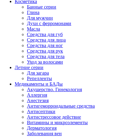
Косметика
Банные серии
Глина
Для мужчин
Духи с ферромонами
Масла
Средства для губ
Средства для лица
Средства для ног
Средства для рук
Средства для тела
Уход за волосами
Летние серии
Для загара
Репелленты
Медикаменты и БАДы
Акушерство. Гинекология
Аллергия
Анестезия
Антигеморроидальные средства
Антисептики
Антистрессовое действие
Витамины и микроэлементы
Дерматология
Заболевания вен