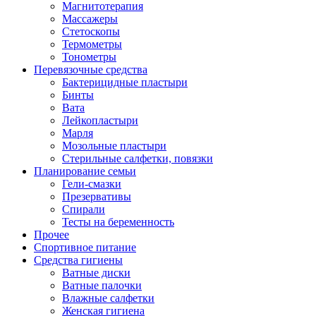
Магнитотерапия
Массажеры
Стетоскопы
Термометры
Тонометры
Перевязочные средства
Бактерицидные пластыри
Бинты
Вата
Лейкопластыри
Марля
Мозольные пластыри
Стерильные салфетки, повязки
Планирование семьи
Гели-смазки
Презервативы
Спирали
Тесты на беременность
Прочее
Спортивное питание
Средства гигиены
Ватные диски
Ватные палочки
Влажные салфетки
Женская гигиена