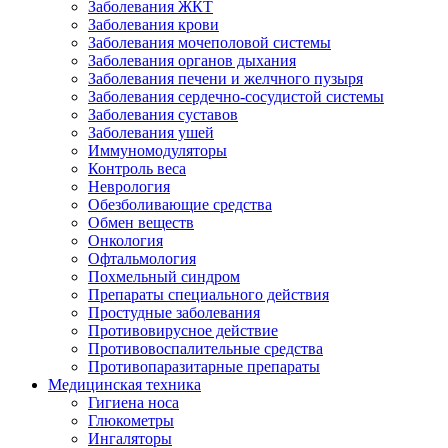
Заболевания ЖКТ
Заболевания крови
Заболевания мочеполовой системы
Заболевания органов дыхания
Заболевания печени и желчного пузыря
Заболевания сердечно-сосудистой системы
Заболевания суставов
Заболевания ушей
Иммуномодуляторы
Контроль веса
Неврология
Обезболивающие средства
Обмен веществ
Онкология
Офтальмология
Похмельный синдром
Препараты специального действия
Простудные заболевания
Противовирусное действие
Противовоспалительные средства
Противопаразитарные препараты
Медицинская техника
Гигиена носа
Глюкометры
Ингаляторы