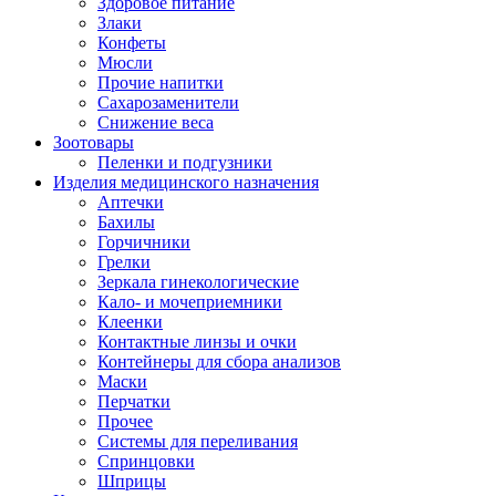
Здоровое питание
Злаки
Конфеты
Мюсли
Прочие напитки
Сахарозаменители
Снижение веса
Зоотовары
Пеленки и подгузники
Изделия медицинского назначения
Аптечки
Бахилы
Горчичники
Грелки
Зеркала гинекологические
Кало- и мочеприемники
Клеенки
Контактные линзы и очки
Контейнеры для сбора анализов
Маски
Перчатки
Прочее
Системы для переливания
Спринцовки
Шприцы