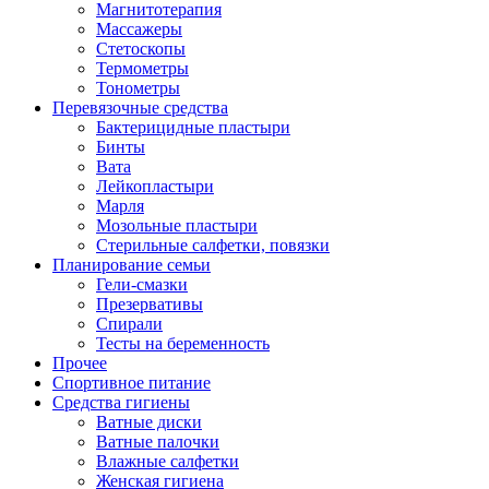
Магнитотерапия
Массажеры
Стетоскопы
Термометры
Тонометры
Перевязочные средства
Бактерицидные пластыри
Бинты
Вата
Лейкопластыри
Марля
Мозольные пластыри
Стерильные салфетки, повязки
Планирование семьи
Гели-смазки
Презервативы
Спирали
Тесты на беременность
Прочее
Спортивное питание
Средства гигиены
Ватные диски
Ватные палочки
Влажные салфетки
Женская гигиена