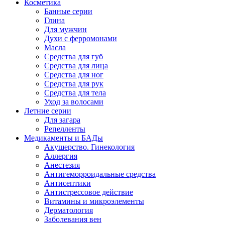
Косметика
Банные серии
Глина
Для мужчин
Духи с ферромонами
Масла
Средства для губ
Средства для лица
Средства для ног
Средства для рук
Средства для тела
Уход за волосами
Летние серии
Для загара
Репелленты
Медикаменты и БАДы
Акушерство. Гинекология
Аллергия
Анестезия
Антигеморроидальные средства
Антисептики
Антистрессовое действие
Витамины и микроэлементы
Дерматология
Заболевания вен