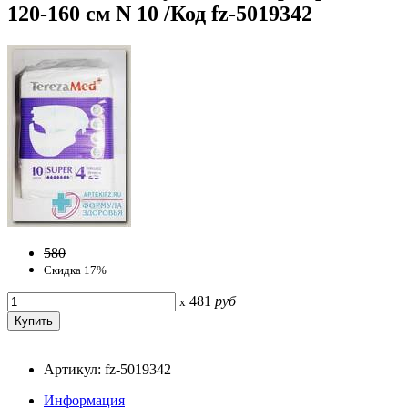
120-160 см N 10 /Код fz-5019342
580
Скидка 17%
481
руб
x
Артикул: fz-5019342
Информация