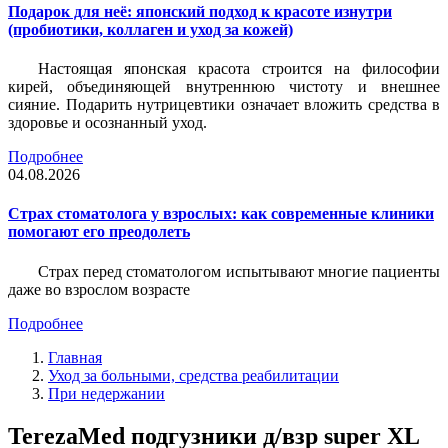
Подарок для неё: японский подход к красоте изнутри
(пробиотики, коллаген и уход за кожей)
Настоящая японская красота строится на философии
кирей, объединяющей внутреннюю чистоту и внешнее
сияние. Подарить нутрицевтики означает вложить средства в
здоровье и осознанный уход.
Подробнее
04.08.2026
Страх стоматолога у взрослых: как современные клиники
помогают его преодолеть
Страх перед стоматологом испытывают многие пациенты
даже во взрослом возрасте
Подробнее
Главная
Уход за больными, средства реабилитации
При недержании
TerezaMed подгузники д/взр super XL