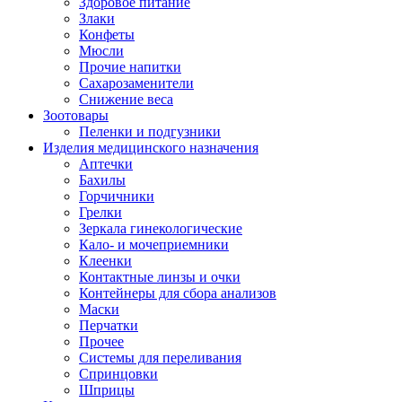
Здоровое питание
Злаки
Конфеты
Мюсли
Прочие напитки
Сахарозаменители
Снижение веса
Зоотовары
Пеленки и подгузники
Изделия медицинского назначения
Аптечки
Бахилы
Горчичники
Грелки
Зеркала гинекологические
Кало- и мочеприемники
Клеенки
Контактные линзы и очки
Контейнеры для сбора анализов
Маски
Перчатки
Прочее
Системы для переливания
Спринцовки
Шприцы