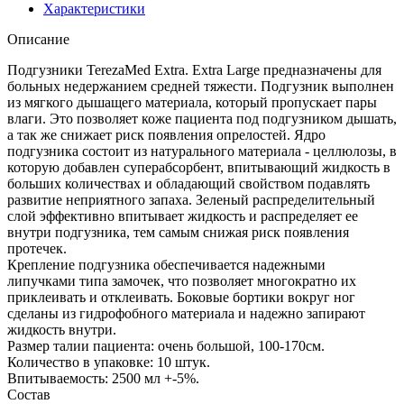
Характеристики
Описание
Подгузники TerezaMed Extra. Extra Large предназначены для
больных недержанием средней тяжести. Подгузник выполнен
из мягкого дышащего материала, который пропускает пары
влаги. Это позволяет коже пациента под подгузником дышать,
а так же снижает риск появления опрелостей. Ядро
подгузника состоит из натурального материала - целлюлозы, в
которую добавлен суперабсорбент, впитывающий жидкость в
больших количествах и обладающий свойством подавлять
развитие неприятного запаха. Зеленый распределительный
слой эффективно впитывает жидкость и распределяет ее
внутри подгузника, тем самым снижая риск появления
протечек.
Крепление подгузника обеспечивается надежными
липучками типа замочек, что позволяет многократно их
приклеивать и отклеивать. Боковые бортики вокруг ног
сделаны из гидрофобного материала и надежно запирают
жидкость внутри.
Размер талии пациента: очень большой, 100-170см.
Количество в упаковке: 10 штук.
Впитываемость: 2500 мл +-5%.
Состав