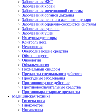
Заболевания ЖКТ
Заболевания крови
Заболевания мочеполовой системы
Заболевания органов дыхания
Заболевания печени и желчного пузыря
Заболевания сердечно-сосудистой системы
Заболевания суставов
Заболевания ушей
Иммуномодуляторы
Контроль веса
Неврология
Обезболивающие средства
Обмен веществ
Онкология
Офтальмология
Похмельный синдром
Препараты специального действия
Простудные заболевания
Противовирусное действие
Противовоспалительные средства
Противопаразитарные препараты
Медицинская техника
Гигиена носа
Глюкометры
Ингаляторы