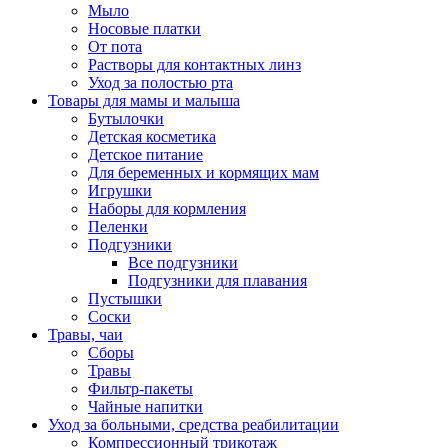
Мыло
Носовые платки
От пота
Растворы для контактных линз
Уход за полостью рта
Товары для мамы и малыша
Бутылочки
Детская косметика
Детское питание
Для беременных и кормящих мам
Игрушки
Наборы для кормления
Пеленки
Подгузники
Все подгузники
Подгузники для плавания
Пустышки
Соски
Травы, чаи
Сборы
Травы
Фильтр-пакеты
Чайные напитки
Уход за больными, средства реабилитации
Компрессионный трикотаж