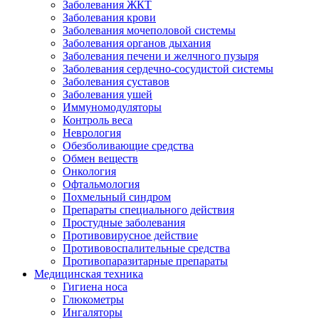
Заболевания ЖКТ
Заболевания крови
Заболевания мочеполовой системы
Заболевания органов дыхания
Заболевания печени и желчного пузыря
Заболевания сердечно-сосудистой системы
Заболевания суставов
Заболевания ушей
Иммуномодуляторы
Контроль веса
Неврология
Обезболивающие средства
Обмен веществ
Онкология
Офтальмология
Похмельный синдром
Препараты специального действия
Простудные заболевания
Противовирусное действие
Противовоспалительные средства
Противопаразитарные препараты
Медицинская техника
Гигиена носа
Глюкометры
Ингаляторы