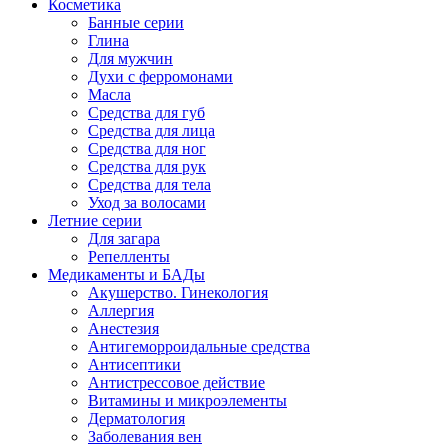
Косметика
Банные серии
Глина
Для мужчин
Духи с ферромонами
Масла
Средства для губ
Средства для лица
Средства для ног
Средства для рук
Средства для тела
Уход за волосами
Летние серии
Для загара
Репелленты
Медикаменты и БАДы
Акушерство. Гинекология
Аллергия
Анестезия
Антигеморроидальные средства
Антисептики
Антистрессовое действие
Витамины и микроэлементы
Дерматология
Заболевания вен