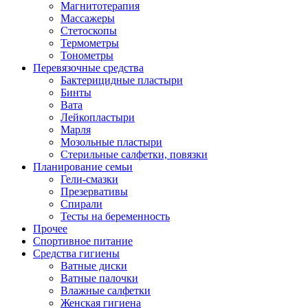
Магнитотерапия
Массажеры
Стетоскопы
Термометры
Тонометры
Перевязочные средства
Бактерицидные пластыри
Бинты
Вата
Лейкопластыри
Марля
Мозольные пластыри
Стерильные салфетки, повязки
Планирование семьи
Гели-смазки
Презервативы
Спирали
Тесты на беременность
Прочее
Спортивное питание
Средства гигиены
Ватные диски
Ватные палочки
Влажные салфетки
Женская гигиена