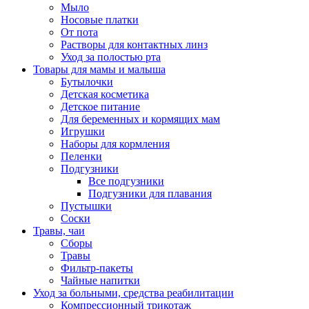
Мыло
Носовые платки
От пота
Растворы для контактных линз
Уход за полостью рта
Товары для мамы и малыша
Бутылочки
Детская косметика
Детское питание
Для беременных и кормящих мам
Игрушки
Наборы для кормления
Пеленки
Подгузники
Все подгузники
Подгузники для плавания
Пустышки
Соски
Травы, чаи
Сборы
Травы
Фильтр-пакеты
Чайные напитки
Уход за больными, средства реабилитации
Компрессионный трикотаж