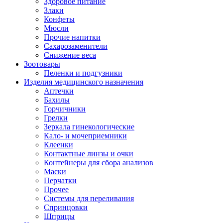
Здоровое питание
Злаки
Конфеты
Мюсли
Прочие напитки
Сахарозаменители
Снижение веса
Зоотовары
Пеленки и подгузники
Изделия медицинского назначения
Аптечки
Бахилы
Горчичники
Грелки
Зеркала гинекологические
Кало- и мочеприемники
Клеенки
Контактные линзы и очки
Контейнеры для сбора анализов
Маски
Перчатки
Прочее
Системы для переливания
Спринцовки
Шприцы