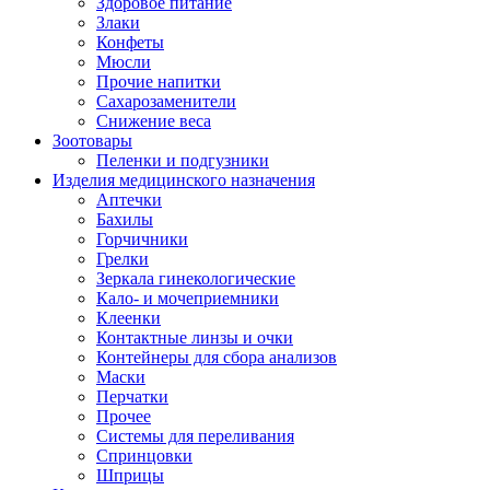
Здоровое питание
Злаки
Конфеты
Мюсли
Прочие напитки
Сахарозаменители
Снижение веса
Зоотовары
Пеленки и подгузники
Изделия медицинского назначения
Аптечки
Бахилы
Горчичники
Грелки
Зеркала гинекологические
Кало- и мочеприемники
Клеенки
Контактные линзы и очки
Контейнеры для сбора анализов
Маски
Перчатки
Прочее
Системы для переливания
Спринцовки
Шприцы