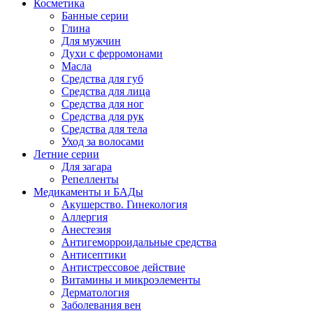
Косметика
Банные серии
Глина
Для мужчин
Духи с ферромонами
Масла
Средства для губ
Средства для лица
Средства для ног
Средства для рук
Средства для тела
Уход за волосами
Летние серии
Для загара
Репелленты
Медикаменты и БАДы
Акушерство. Гинекология
Аллергия
Анестезия
Антигеморроидальные средства
Антисептики
Антистрессовое действие
Витамины и микроэлементы
Дерматология
Заболевания вен