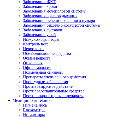
Заболевания ЖКТ
Заболевания крови
Заболевания мочеполовой системы
Заболевания органов дыхания
Заболевания печени и желчного пузыря
Заболевания сердечно-сосудистой системы
Заболевания суставов
Заболевания ушей
Иммуномодуляторы
Контроль веса
Неврология
Обезболивающие средства
Обмен веществ
Онкология
Офтальмология
Похмельный синдром
Препараты специального действия
Простудные заболевания
Противовирусное действие
Противовоспалительные средства
Противопаразитарные препараты
Медицинская техника
Гигиена носа
Глюкометры
Ингаляторы