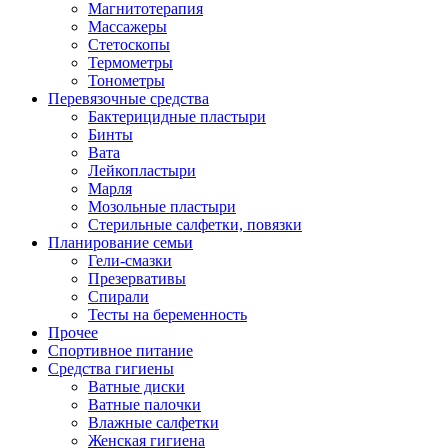
Магнитотерапия
Массажеры
Стетоскопы
Термометры
Тонометры
Перевязочные средства
Бактерицидные пластыри
Бинты
Вата
Лейкопластыри
Марля
Мозольные пластыри
Стерильные салфетки, повязки
Планирование семьи
Гели-смазки
Презервативы
Спирали
Тесты на беременность
Прочее
Спортивное питание
Средства гигиены
Ватные диски
Ватные палочки
Влажные салфетки
Женская гигиена