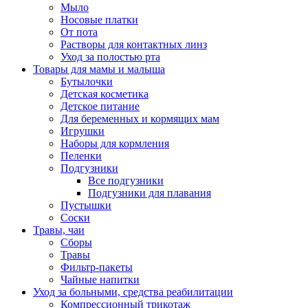
Мыло
Носовые платки
От пота
Растворы для контактных линз
Уход за полостью рта
Товары для мамы и малыша
Бутылочки
Детская косметика
Детское питание
Для беременных и кормящих мам
Игрушки
Наборы для кормления
Пеленки
Подгузники
Все подгузники
Подгузники для плавания
Пустышки
Соски
Травы, чаи
Сборы
Травы
Фильтр-пакеты
Чайные напитки
Уход за больными, средства реабилитации
Компрессионный трикотаж