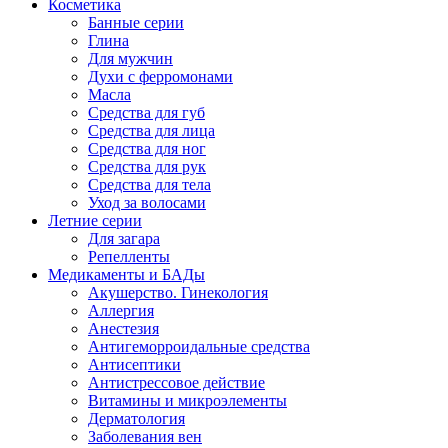
Косметика
Банные серии
Глина
Для мужчин
Духи с ферромонами
Масла
Средства для губ
Средства для лица
Средства для ног
Средства для рук
Средства для тела
Уход за волосами
Летние серии
Для загара
Репелленты
Медикаменты и БАДы
Акушерство. Гинекология
Аллергия
Анестезия
Антигеморроидальные средства
Антисептики
Антистрессовое действие
Витамины и микроэлементы
Дерматология
Заболевания вен