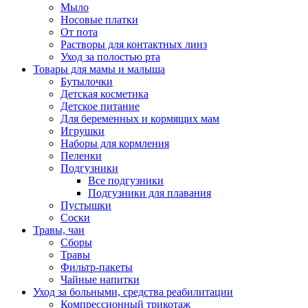
Мыло
Носовые платки
От пота
Растворы для контактных линз
Уход за полостью рта
Товары для мамы и малыша
Бутылочки
Детская косметика
Детское питание
Для беременных и кормящих мам
Игрушки
Наборы для кормления
Пеленки
Подгузники
Все подгузники
Подгузники для плавания
Пустышки
Соски
Травы, чаи
Сборы
Травы
Фильтр-пакеты
Чайные напитки
Уход за больными, средства реабилитации
Компрессионный трикотаж