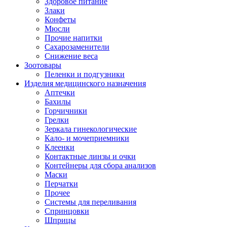
Здоровое питание
Злаки
Конфеты
Мюсли
Прочие напитки
Сахарозаменители
Снижение веса
Зоотовары
Пеленки и подгузники
Изделия медицинского назначения
Аптечки
Бахилы
Горчичники
Грелки
Зеркала гинекологические
Кало- и мочеприемники
Клеенки
Контактные линзы и очки
Контейнеры для сбора анализов
Маски
Перчатки
Прочее
Системы для переливания
Спринцовки
Шприцы