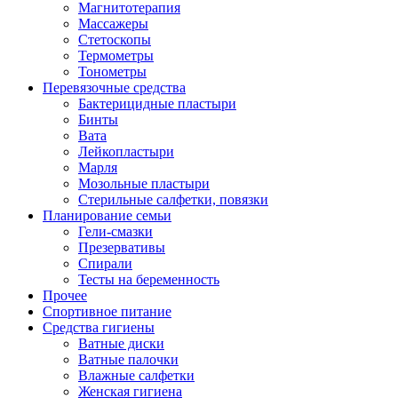
Магнитотерапия
Массажеры
Стетоскопы
Термометры
Тонометры
Перевязочные средства
Бактерицидные пластыри
Бинты
Вата
Лейкопластыри
Марля
Мозольные пластыри
Стерильные салфетки, повязки
Планирование семьи
Гели-смазки
Презервативы
Спирали
Тесты на беременность
Прочее
Спортивное питание
Средства гигиены
Ватные диски
Ватные палочки
Влажные салфетки
Женская гигиена