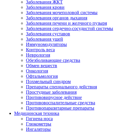
Заболевания ЖКТ
Заболевания крови
Заболевания мочеполовой системы
Заболевания органов дыхания
Заболевания печени и желчного пузыря
Заболевания сердечно-сосудистой системы
Заболевания суставов
Заболевания ушей
Иммуномодуляторы
Контроль веса
Неврология
Обезболивающие средства
Обмен веществ
Онкология
Офтальмология
Похмельный синдром
Препараты специального действия
Простудные заболевания
Противовирусное действие
Противовоспалительные средства
Противопаразитарные препараты
Медицинская техника
Гигиена носа
Глюкометры
Ингаляторы