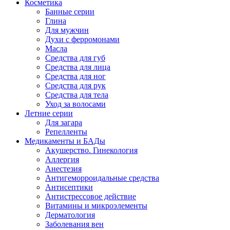
Косметика
Банные серии
Глина
Для мужчин
Духи с ферромонами
Масла
Средства для губ
Средства для лица
Средства для ног
Средства для рук
Средства для тела
Уход за волосами
Летние серии
Для загара
Репелленты
Медикаменты и БАДы
Акушерство. Гинекология
Аллергия
Анестезия
Антигеморроидальные средства
Антисептики
Антистрессовое действие
Витамины и микроэлементы
Дерматология
Заболевания вен