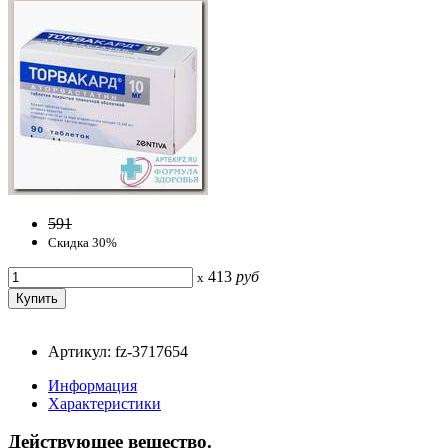
591
Скидка 30%
413
руб
x
Артикул: fz-3717654
Информация
Характеристики
Действующее вещество.