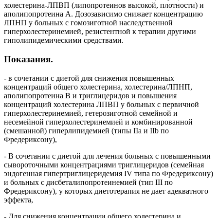
холестерина-ЛПВП (липопротеинов высокой, плотности) и
аполипопротеина А. Дозозависимо снижает концентрацию
ЛПНП у больных с гомозиготной наследственной
гиперхолестеринемией, резистентной к терапии другими
гиполипидемическими средствами.
Показания.
- в сочетании с диетой для снижения повышенных
концентраций общего холестерина, холестерина/ЛПНП,
аполипопротеина В и триглицеридов и повышения
концентраций холестерина ЛПВП у больных с первичной
гиперхолестеринемией, гетерозиготной семейной и
несемейной гиперхолестеринемией и комбинированной
(смешанной) гиперлипидемией (типы IIа и IIb по
Фредериксону),
- В сочетании с диетой для лечения больных с повышенными
сывороточными концентрациями триглицеридов (семейная
эндогенная гипертриглицеридемия IV типа по Фредериксону)
и больных с дисбеталипопротеинемией (тип III по
Фредериксону), у которых диетотерапия не дает адекватного
эффекта,
- Для снижения концентрации общего холестерина и