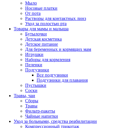
Мыло
Носовые платки
От пота
Растворы для контактных линз
Уход за полостью рта
Товары для мамы и малыша
Бутылочки
Детская косметика
Детское питание
Для беременных и кормящих мам
Игрушки
Наборы для кормления
Пеленки
Подгузники
Все подгузники
Подгузники для плавания
Пустышки
Соски
Травы, чаи
Сборы
Травы
Фильтр-пакеты
Чайные напитки
Уход за больными, средства реабилитации
Компрессионный трикотаж