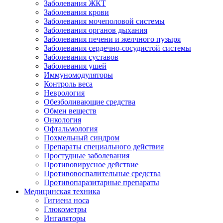
Заболевания ЖКТ
Заболевания крови
Заболевания мочеполовой системы
Заболевания органов дыхания
Заболевания печени и желчного пузыря
Заболевания сердечно-сосудистой системы
Заболевания суставов
Заболевания ушей
Иммуномодуляторы
Контроль веса
Неврология
Обезболивающие средства
Обмен веществ
Онкология
Офтальмология
Похмельный синдром
Препараты специального действия
Простудные заболевания
Противовирусное действие
Противовоспалительные средства
Противопаразитарные препараты
Медицинская техника
Гигиена носа
Глюкометры
Ингаляторы