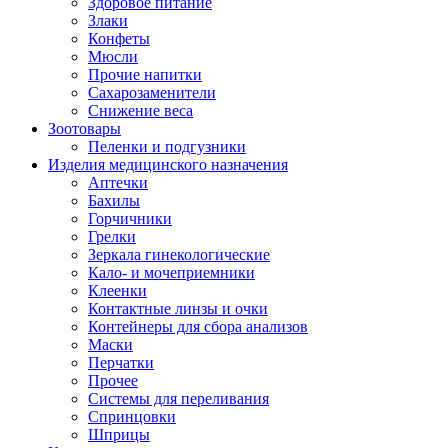
Здоровое питание
Злаки
Конфеты
Мюсли
Прочие напитки
Сахарозаменители
Снижение веса
Зоотовары
Пеленки и подгузники
Изделия медицинского назначения
Аптечки
Бахилы
Горчичники
Грелки
Зеркала гинекологические
Кало- и мочеприемники
Клеенки
Контактные линзы и очки
Контейнеры для сбора анализов
Маски
Перчатки
Прочее
Системы для переливания
Спринцовки
Шприцы