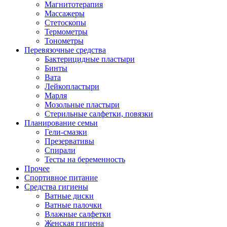
Магнитотерапия
Массажеры
Стетоскопы
Термометры
Тонометры
Перевязочные средства
Бактерицидные пластыри
Бинты
Вата
Лейкопластыри
Марля
Мозольные пластыри
Стерильные салфетки, повязки
Планирование семьи
Гели-смазки
Презервативы
Спирали
Тесты на беременность
Прочее
Спортивное питание
Средства гигиены
Ватные диски
Ватные палочки
Влажные салфетки
Женская гигиена