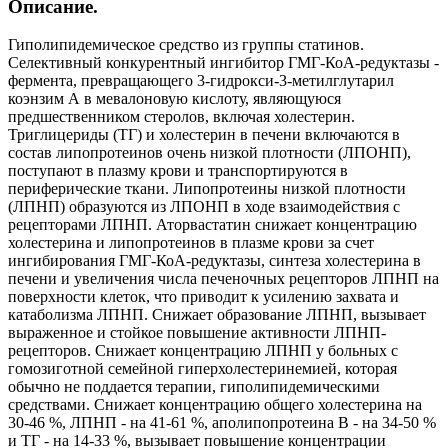
Описание.
Гиполипидемическое средство из группы статинов.
Селективный конкурентный ингибитор ГМГ-КоА-редуктазы -
фермента, превращающего 3-гидрокси-3-метилглутарил
коэнзим А в мевалоновую кислоту, являющуюся
предшественником стеролов, включая холестерин.
Триглицериды (ТГ) и холестерин в печени включаются в
состав липопротеинов очень низкой плотности (ЛПОНП),
поступают в плазму крови и транспортируются в
периферические ткани. Липопротеины низкой плотности
(ЛПНП) образуются из ЛПОНП в ходе взаимодействия с
рецепторами ЛПНП. Аторвастатин снижает концентрацию
холестерина и липопротеинов в плазме крови за счет
ингибирования ГМГ-КоА-редуктазы, синтеза холестерина в
печени и увеличения числа печеночных рецепторов ЛПНП на
поверхности клеток, что приводит к усилению захвата и
катаболизма ЛПНП. Снижает образование ЛПНП, вызывает
выраженное и стойкое повышение активности ЛПНП-
рецепторов. Снижает концентрацию ЛПНП у больных с
гомозиготной семейной гиперхолестеринемией, которая
обычно не поддается терапии, гиполипидемическими
средствами. Снижает концентрацию общего холестерина на
30-46 %, ЛПНП - на 41-61 %, аполипопротеина В - на 34-50 %
и ТГ - на 14-33 %, вызывает повышение концентрации