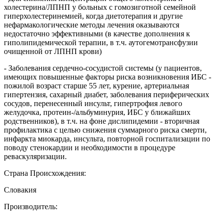
холестерина/ЛПНП у больных с гомозиготной семейной
гиперхолестеринемией, когда диетотерапия и другие
нефармакологические методы лечения оказываются
недостаточно эффективными (в качестве дополнения к
гиполипидемической терапии, в т.ч. аутогемотрансфузии
очищенной от ЛПНП крови)
- Заболевания сердечно-сосудистой системы (у пациентов,
имеющих повышенные факторы риска возникновения ИБС -
пожилой возраст старше 55 лет, курение, артериальная
гипертензия, сахарный диабет, заболевания периферических
сосудов, перенесенный инсульт, гипертрофия левого
желудочка, протеин-/альбуминурия, ИБС у ближайших
родственников), в т.ч. на фоне дислипидемии - вторичная
профилактика с целью снижения суммарного риска смерти,
инфаркта миокарда, инсульта, повторной госпитализации по
поводу стенокардии и необходимости в процедуре
реваскуляризации.
Страна Происхождения:
Словакия
Производитель: