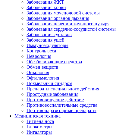
Заболевания ЖКТ
Заболевания крови
Заболевания мочеполовой системы
Заболевания органов дыхания
Заболевания печени и желчного пузыря
Заболевания сердечно-сосудистой системы
Заболевания суставов
Заболевания ушей
Иммуномодуляторы
Контроль веса
Неврология
Обезболивающие средства
Обмен веществ
Онкология
Офтальмология
Похмельный синдром
Препараты специального действия
Простудные заболевания
Противовирусное действие
Противовоспалительные средства
Противопаразитарные препараты
Медицинская техника
Гигиена носа
Глюкометры
Ингаляторы