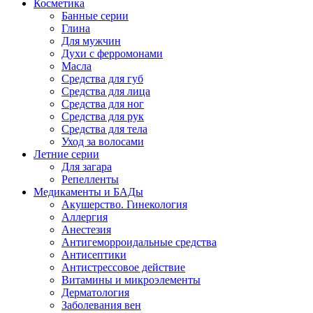
Косметика
Банные серии
Глина
Для мужчин
Духи с ферромонами
Масла
Средства для губ
Средства для лица
Средства для ног
Средства для рук
Средства для тела
Уход за волосами
Летние серии
Для загара
Репелленты
Медикаменты и БАДы
Акушерство. Гинекология
Аллергия
Анестезия
Антигеморроидальные средства
Антисептики
Антистрессовое действие
Витамины и микроэлементы
Дерматология
Заболевания вен