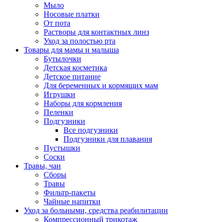
Мыло
Носовые платки
От пота
Растворы для контактных линз
Уход за полостью рта
Товары для мамы и малыша
Бутылочки
Детская косметика
Детское питание
Для беременных и кормящих мам
Игрушки
Наборы для кормления
Пеленки
Подгузники
Все подгузники
Подгузники для плавания
Пустышки
Соски
Травы, чаи
Сборы
Травы
Фильтр-пакеты
Чайные напитки
Уход за больными, средства реабилитации
Компрессионный трикотаж