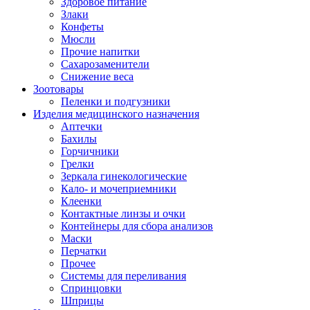
Здоровое питание
Злаки
Конфеты
Мюсли
Прочие напитки
Сахарозаменители
Снижение веса
Зоотовары
Пеленки и подгузники
Изделия медицинского назначения
Аптечки
Бахилы
Горчичники
Грелки
Зеркала гинекологические
Кало- и мочеприемники
Клеенки
Контактные линзы и очки
Контейнеры для сбора анализов
Маски
Перчатки
Прочее
Системы для переливания
Спринцовки
Шприцы