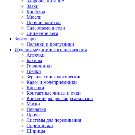
Здоровое питание
Злаки
Конфеты
Мюсли
Прочие напитки
Сахарозаменители
Снижение веса
Зоотовары
Пеленки и подгузники
Изделия медицинского назначения
Аптечки
Бахилы
Горчичники
Грелки
Зеркала гинекологические
Кало- и мочеприемники
Клеенки
Контактные линзы и очки
Контейнеры для сбора анализов
Маски
Перчатки
Прочее
Системы для переливания
Спринцовки
Шприцы