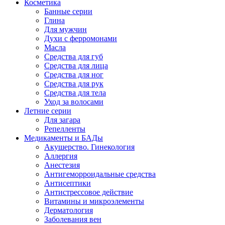
Косметика
Банные серии
Глина
Для мужчин
Духи с ферромонами
Масла
Средства для губ
Средства для лица
Средства для ног
Средства для рук
Средства для тела
Уход за волосами
Летние серии
Для загара
Репелленты
Медикаменты и БАДы
Акушерство. Гинекология
Аллергия
Анестезия
Антигеморроидальные средства
Антисептики
Антистрессовое действие
Витамины и микроэлементы
Дерматология
Заболевания вен