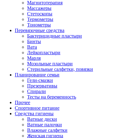
Магнитотерапия
Массажеры
Стетоскопы
Термометры
Тонометры
Перевязочные средства
Бактерицидные пластыри
Бинты
Вата
Лейкопластыри
Марля
Мозольные пластыри
Стерильные салфетки, повязки
Планирование семьи
Гели-смазки
Презервативы
Спирали
Тесты на беременность
Прочее
Спортивное питание
Средства гигиены
Ватные диски
Ватные палочки
Влажные салфетки
Женская гигиена