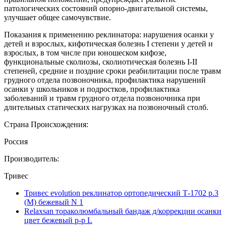
патологических состояний опорно-двигательной системы,
улучшает общее самочувствие.
Показания к применению реклинатора: нарушения осанки у
детей и взрослых, кифотическая болезнь I степени у детей и
взрослых, в том числе при юношеском кифозе,
функциональные сколиозы, сколиотическая болезнь I-II
степеней, средние и поздние сроки реабилитации после травм
грудного отдела позвоночника, профилактика нарушений
осанки у школьников и подростков, профилактика
заболеваний и травм грудного отдела позвоночника при
длительных статических нагрузках на позвоночный столб.
Страна Происхождения:
Россия
Производитель:
Тривес
Тривес evolution реклинатор ортопедический Т-1702 р.3
(М) бежевый N 1
Relaxsan тораколюмбальный бандаж д/коррекции осанки
цвет бежевый р-р L