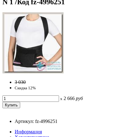
N 1 /Код fz-4996251
3 030
Скидка 12%
2 666
руб
x
Артикул: fz-4996251
Информация