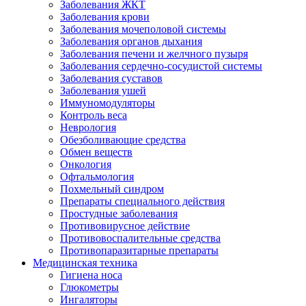
Заболевания ЖКТ
Заболевания крови
Заболевания мочеполовой системы
Заболевания органов дыхания
Заболевания печени и желчного пузыря
Заболевания сердечно-сосудистой системы
Заболевания суставов
Заболевания ушей
Иммуномодуляторы
Контроль веса
Неврология
Обезболивающие средства
Обмен веществ
Онкология
Офтальмология
Похмельный синдром
Препараты специального действия
Простудные заболевания
Противовирусное действие
Противовоспалительные средства
Противопаразитарные препараты
Медицинская техника
Гигиена носа
Глюкометры
Ингаляторы