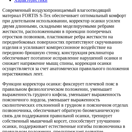
Характеристики
Современный воздухопроницаемый влагоотводящий
материал FORTIS S-Tex обеспечивает оптимальный комфорт
при длительном использовании, корректор осанки усилен
двумя длинными, складными моделируемыми ребрами
жесткости, расположенными в проекции поперечных
отростков позвонков, пластиковые ребра жесткости на
переднебоковых поверхностях препятствуют скручиванию
изделия и усиливают компрессионное воздействие на
переднюю брюшную стенку, конструкция реклинатора
обеспечивает поэтапное исправление нарушений осанки и
снижает напряжение мышц спины, коррекция осанки
осуществляется за счет анатомически правильного положения
нерастяжимых лент.
Функции корректора осанки: фиксирует плечевой пояс в
правильном физиологическом положении, уменьшает
выраженность грудного кифоза, уменьшает выраженность
поясничного лордоза, уменьшает выраженность
сколиотических отклонений в грудном и поясничном отделах
позвоночника, обеспечивает обратную биомеханическую
связь для поддержания правильной осанки, тренирует
собственный мышечный корсет, способствует улучшению
осанки, поддерживает естественные изгибы позвоночника в
правильном положении, предупреждает развитие