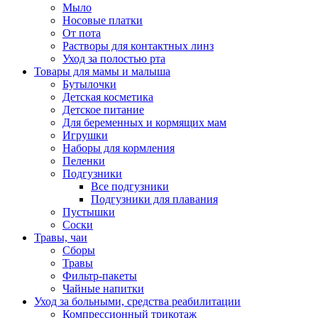
Мыло
Носовые платки
От пота
Растворы для контактных линз
Уход за полостью рта
Товары для мамы и малыша
Бутылочки
Детская косметика
Детское питание
Для беременных и кормящих мам
Игрушки
Наборы для кормления
Пеленки
Подгузники
Все подгузники
Подгузники для плавания
Пустышки
Соски
Травы, чаи
Сборы
Травы
Фильтр-пакеты
Чайные напитки
Уход за больными, средства реабилитации
Компрессионный трикотаж