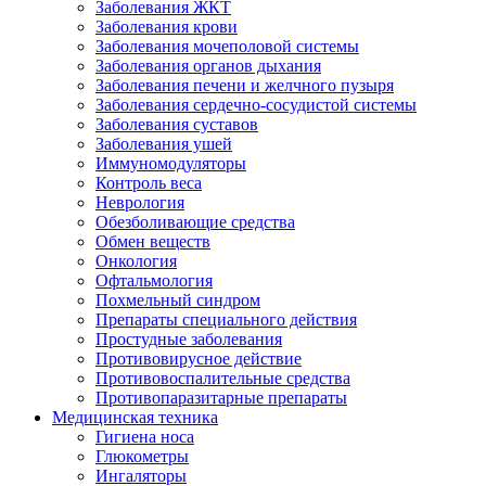
Заболевания ЖКТ
Заболевания крови
Заболевания мочеполовой системы
Заболевания органов дыхания
Заболевания печени и желчного пузыря
Заболевания сердечно-сосудистой системы
Заболевания суставов
Заболевания ушей
Иммуномодуляторы
Контроль веса
Неврология
Обезболивающие средства
Обмен веществ
Онкология
Офтальмология
Похмельный синдром
Препараты специального действия
Простудные заболевания
Противовирусное действие
Противовоспалительные средства
Противопаразитарные препараты
Медицинская техника
Гигиена носа
Глюкометры
Ингаляторы