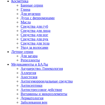
Косметика
Банные серии
Глина
Для мужчин
Духи с ферромонами
Масла
Средства для губ
Средства для лица
Средства для ног
Средства для рук
Средства для тела
Уход за волосами
Летние серии
Для загара
Репелленты
Медикаменты и БАДы
Акушерство. Гинекология
Аллергия
Анестезия
Антигеморроидальные средства
Антисептики
Антистрессовое действие
Витамины и микроэлементы
Дерматология
Заболевания вен