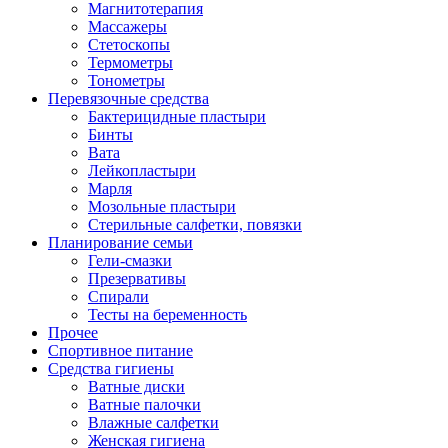
Магнитотерапия
Массажеры
Стетоскопы
Термометры
Тонометры
Перевязочные средства
Бактерицидные пластыри
Бинты
Вата
Лейкопластыри
Марля
Мозольные пластыри
Стерильные салфетки, повязки
Планирование семьи
Гели-смазки
Презервативы
Спирали
Тесты на беременность
Прочее
Спортивное питание
Средства гигиены
Ватные диски
Ватные палочки
Влажные салфетки
Женская гигиена