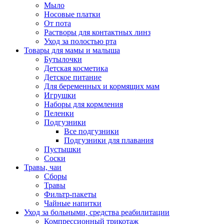
Мыло
Носовые платки
От пота
Растворы для контактных линз
Уход за полостью рта
Товары для мамы и малыша
Бутылочки
Детская косметика
Детское питание
Для беременных и кормящих мам
Игрушки
Наборы для кормления
Пеленки
Подгузники
Все подгузники
Подгузники для плавания
Пустышки
Соски
Травы, чаи
Сборы
Травы
Фильтр-пакеты
Чайные напитки
Уход за больными, средства реабилитации
Компрессионный трикотаж