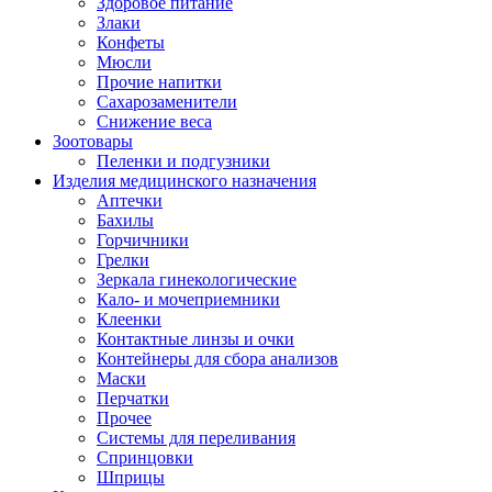
Здоровое питание
Злаки
Конфеты
Мюсли
Прочие напитки
Сахарозаменители
Снижение веса
Зоотовары
Пеленки и подгузники
Изделия медицинского назначения
Аптечки
Бахилы
Горчичники
Грелки
Зеркала гинекологические
Кало- и мочеприемники
Клеенки
Контактные линзы и очки
Контейнеры для сбора анализов
Маски
Перчатки
Прочее
Системы для переливания
Спринцовки
Шприцы