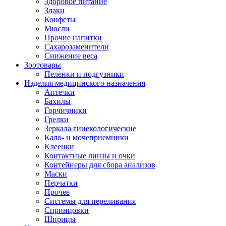
Здоровое питание
Злаки
Конфеты
Мюсли
Прочие напитки
Сахарозаменители
Снижение веса
Зоотовары
Пеленки и подгузники
Изделия медицинского назначения
Аптечки
Бахилы
Горчичники
Грелки
Зеркала гинекологические
Кало- и мочеприемники
Клеенки
Контактные линзы и очки
Контейнеры для сбора анализов
Маски
Перчатки
Прочее
Системы для переливания
Спринцовки
Шприцы