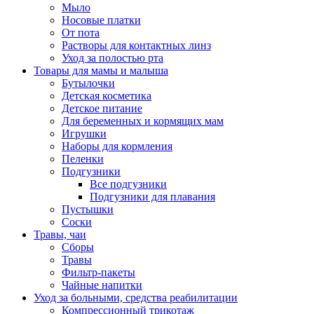
Мыло
Носовые платки
От пота
Растворы для контактных линз
Уход за полостью рта
Товары для мамы и малыша
Бутылочки
Детская косметика
Детское питание
Для беременных и кормящих мам
Игрушки
Наборы для кормления
Пеленки
Подгузники
Все подгузники
Подгузники для плавания
Пустышки
Соски
Травы, чаи
Сборы
Травы
Фильтр-пакеты
Чайные напитки
Уход за больными, средства реабилитации
Компрессионный трикотаж