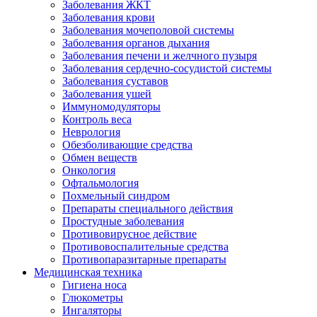
Заболевания ЖКТ
Заболевания крови
Заболевания мочеполовой системы
Заболевания органов дыхания
Заболевания печени и желчного пузыря
Заболевания сердечно-сосудистой системы
Заболевания суставов
Заболевания ушей
Иммуномодуляторы
Контроль веса
Неврология
Обезболивающие средства
Обмен веществ
Онкология
Офтальмология
Похмельный синдром
Препараты специального действия
Простудные заболевания
Противовирусное действие
Противовоспалительные средства
Противопаразитарные препараты
Медицинская техника
Гигиена носа
Глюкометры
Ингаляторы