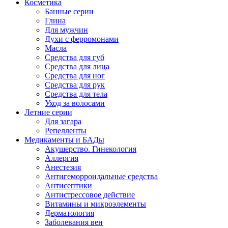
Косметика
Банные серии
Глина
Для мужчин
Духи с ферромонами
Масла
Средства для губ
Средства для лица
Средства для ног
Средства для рук
Средства для тела
Уход за волосами
Летние серии
Для загара
Репелленты
Медикаменты и БАДы
Акушерство. Гинекология
Аллергия
Анестезия
Антигеморроидальные средства
Антисептики
Антистрессовое действие
Витамины и микроэлементы
Дерматология
Заболевания вен