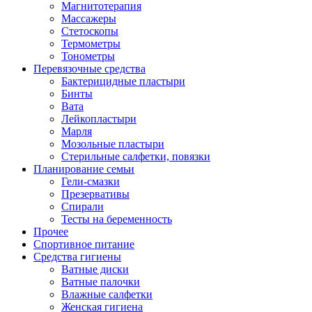
Магнитотерапия
Массажеры
Стетоскопы
Термометры
Тонометры
Перевязочные средства
Бактерицидные пластыри
Бинты
Вата
Лейкопластыри
Марля
Мозольные пластыри
Стерильные салфетки, повязки
Планирование семьи
Гели-смазки
Презервативы
Спирали
Тесты на беременность
Прочее
Спортивное питание
Средства гигиены
Ватные диски
Ватные палочки
Влажные салфетки
Женская гигиена