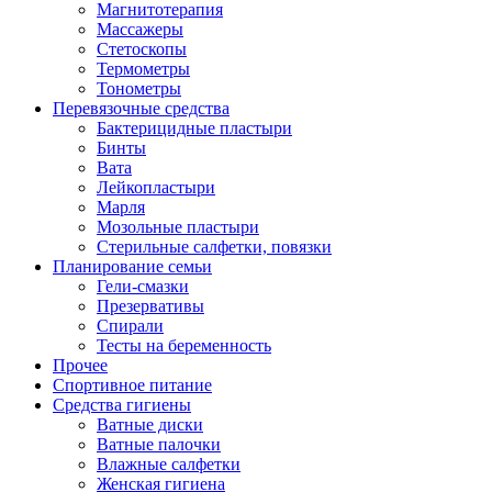
Магнитотерапия
Массажеры
Стетоскопы
Термометры
Тонометры
Перевязочные средства
Бактерицидные пластыри
Бинты
Вата
Лейкопластыри
Марля
Мозольные пластыри
Стерильные салфетки, повязки
Планирование семьи
Гели-смазки
Презервативы
Спирали
Тесты на беременность
Прочее
Спортивное питание
Средства гигиены
Ватные диски
Ватные палочки
Влажные салфетки
Женская гигиена