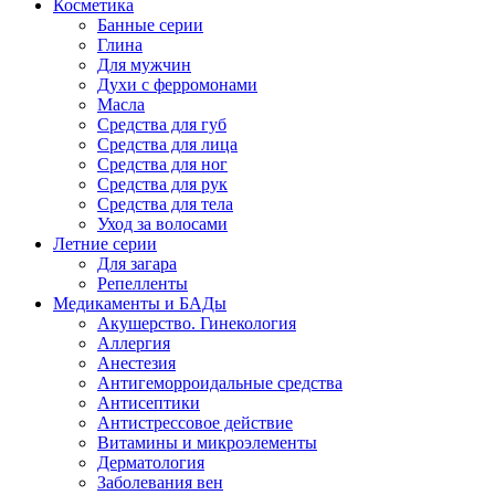
Косметика
Банные серии
Глина
Для мужчин
Духи с ферромонами
Масла
Средства для губ
Средства для лица
Средства для ног
Средства для рук
Средства для тела
Уход за волосами
Летние серии
Для загара
Репелленты
Медикаменты и БАДы
Акушерство. Гинекология
Аллергия
Анестезия
Антигеморроидальные средства
Антисептики
Антистрессовое действие
Витамины и микроэлементы
Дерматология
Заболевания вен