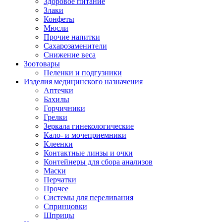
Здоровое питание
Злаки
Конфеты
Мюсли
Прочие напитки
Сахарозаменители
Снижение веса
Зоотовары
Пеленки и подгузники
Изделия медицинского назначения
Аптечки
Бахилы
Горчичники
Грелки
Зеркала гинекологические
Кало- и мочеприемники
Клеенки
Контактные линзы и очки
Контейнеры для сбора анализов
Маски
Перчатки
Прочее
Системы для переливания
Спринцовки
Шприцы