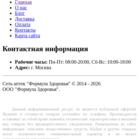
Главная
О нас
Блог
Доставка
Оплата
Контакты
Карта сайта
Контактная
информация
Рабочие часы:
Пн-Пт: 08:00-20:00, Сб-Вс: 10:00-18:00
Адрес:
г. Москва
Сеть аптек "Формула Здоровья" © 2014 - 2026
ООО "Формула Здоровья".
Данный информационный ресурс не является публичной офертой.
Наличие и стоимость товаров уточняйте по телефону. Производители
оставляют за собой право изменять технические характеристики и внешний
вид товаров без предварительного уведомления. Размещенная на сайте
информация: описания лекарственных средств, БАДов и других товаров,
носит исключительно ознакомительный характер и не может
использоваться для самолечения.