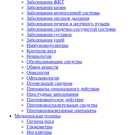
Заболевания ЖКТ
Заболевания крови
Заболевания мочеполовой системы
Заболевания органов дыхания
Заболевания печени и желчного пузыря
Заболевания сердечно-сосудистой системы
Заболевания суставов
Заболевания ушей
Иммуномодуляторы
Контроль веса
Неврология
Обезболивающие средства
Обмен веществ
Онкология
Офтальмология
Похмельный синдром
Препараты специального действия
Простудные заболевания
Противовирусное действие
Противовоспалительные средства
Противопаразитарные препараты
Медицинская техника
Гигиена носа
Глюкометры
Ингаляторы