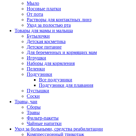
Мыло
Носовые платки
От пота
Растворы для контактных линз
Уход за полостью рта
Товары для мамы и малыша
Бутылочки
Детская косметика
Детское питание
Для беременных и кормящих мам
Игрушки
Наборы для кормления
Пеленки
Подгузники
Все подгузники
Подгузники для плавания
Пустышки
Соски
Травы, чаи
Сборы
Травы
Фильтр-пакеты
Чайные напитки
Уход за больными, средства реабилитации
Компрессионный трикотаж