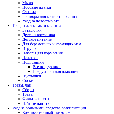
Мыло
Носовые платки
От пота
Растворы для контактных линз
Уход за полостью рта
Товары для мамы и малыша
Бутылочки
Детская косметика
Детское питание
Для беременных и кормящих мам
Игрушки
Наборы для кормления
Пеленки
Подгузники
Все подгузники
Подгузники для плавания
Пустышки
Соски
Травы, чаи
Сборы
Травы
Фильтр-пакеты
Чайные напитки
Уход за больными, средства реабилитации
Компрессионный трикотаж