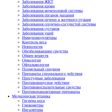
Заболевания ЖКТ
Заболевания крови
Заболевания мочеполовой системы
Заболевания органов дыхания
Заболевания печени и желчного пузыря
Заболевания сердечно-сосудистой системы
Заболевания суставов
Заболевания ушей
Иммуномодуляторы
Контроль веса
Неврология
Обезболивающие средства
Обмен веществ
Онкология
Офтальмология
Похмельный синдром
Препараты специального действия
Простудные заболевания
Противовирусное действие
Противовоспалительные средства
Противопаразитарные препараты
Медицинская техника
Гигиена носа
Глюкометры
Ингаляторы