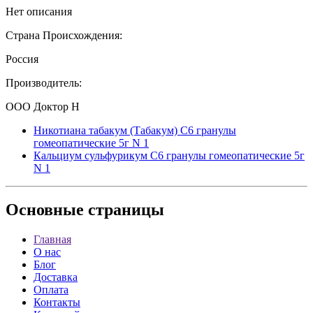
Нет описания
Страна Происхождения:
Россия
Производитель:
ООО Доктор Н
Никотиана табакум (Табакум) С6 гранулы
гомеопатические 5г N 1
Кальциум сульфурикум С6 гранулы гомеопатические 5г
N 1
Основные
страницы
Главная
О нас
Блог
Доставка
Оплата
Контакты