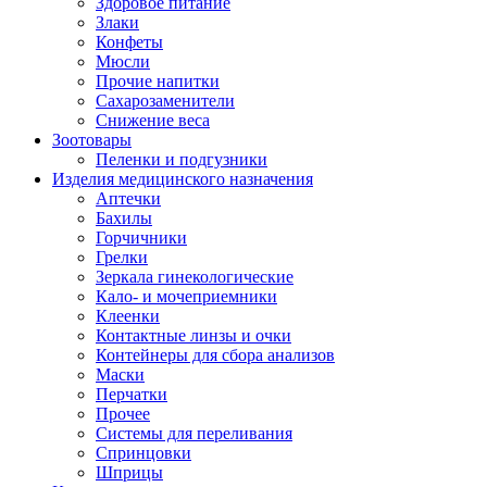
Здоровое питание
Злаки
Конфеты
Мюсли
Прочие напитки
Сахарозаменители
Снижение веса
Зоотовары
Пеленки и подгузники
Изделия медицинского назначения
Аптечки
Бахилы
Горчичники
Грелки
Зеркала гинекологические
Кало- и мочеприемники
Клеенки
Контактные линзы и очки
Контейнеры для сбора анализов
Маски
Перчатки
Прочее
Системы для переливания
Спринцовки
Шприцы