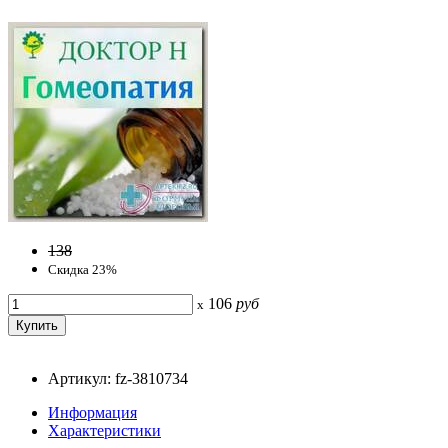
138
Скидка 23%
106
руб
x
Артикул: fz-3810734
Информация
Характеристики