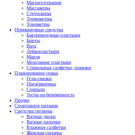
Магнитотерапия
Массажеры
Стетоскопы
Термометры
Тонометры
Перевязочные средства
Бактерицидные пластыри
Бинты
Вата
Лейкопластыри
Марля
Мозольные пластыри
Стерильные салфетки, повязки
Планирование семьи
Гели-смазки
Презервативы
Спирали
Тесты на беременность
Прочее
Спортивное питание
Средства гигиены
Ватные диски
Ватные палочки
Влажные салфетки
Женская гигиена