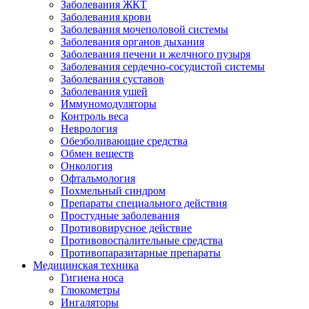
Заболевания ЖКТ
Заболевания крови
Заболевания мочеполовой системы
Заболевания органов дыхания
Заболевания печени и желчного пузыря
Заболевания сердечно-сосудистой системы
Заболевания суставов
Заболевания ушей
Иммуномодуляторы
Контроль веса
Неврология
Обезболивающие средства
Обмен веществ
Онкология
Офтальмология
Похмельный синдром
Препараты специального действия
Простудные заболевания
Противовирусное действие
Противовоспалительные средства
Противопаразитарные препараты
Медицинская техника
Гигиена носа
Глюкометры
Ингаляторы