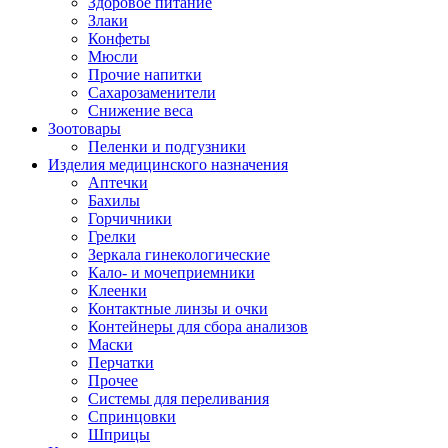
Здоровое питание
Злаки
Конфеты
Мюсли
Прочие напитки
Сахарозаменители
Снижение веса
Зоотовары
Пеленки и подгузники
Изделия медицинского назначения
Аптечки
Бахилы
Горчичники
Грелки
Зеркала гинекологические
Кало- и мочеприемники
Клеенки
Контактные линзы и очки
Контейнеры для сбора анализов
Маски
Перчатки
Прочее
Системы для переливания
Спринцовки
Шприцы