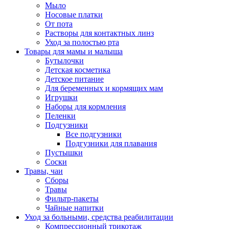
Мыло
Носовые платки
От пота
Растворы для контактных линз
Уход за полостью рта
Товары для мамы и малыша
Бутылочки
Детская косметика
Детское питание
Для беременных и кормящих мам
Игрушки
Наборы для кормления
Пеленки
Подгузники
Все подгузники
Подгузники для плавания
Пустышки
Соски
Травы, чаи
Сборы
Травы
Фильтр-пакеты
Чайные напитки
Уход за больными, средства реабилитации
Компрессионный трикотаж