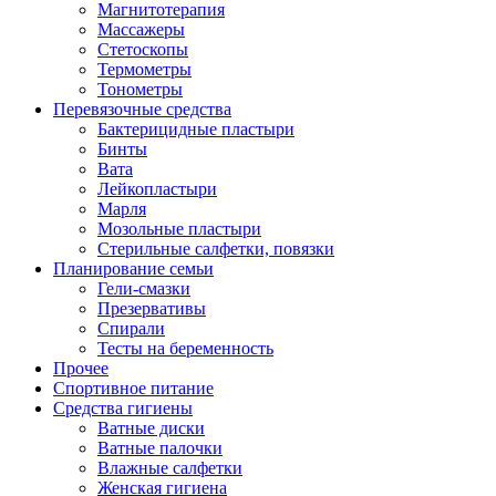
Магнитотерапия
Массажеры
Стетоскопы
Термометры
Тонометры
Перевязочные средства
Бактерицидные пластыри
Бинты
Вата
Лейкопластыри
Марля
Мозольные пластыри
Стерильные салфетки, повязки
Планирование семьи
Гели-смазки
Презервативы
Спирали
Тесты на беременность
Прочее
Спортивное питание
Средства гигиены
Ватные диски
Ватные палочки
Влажные салфетки
Женская гигиена