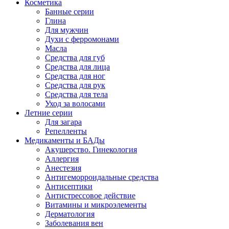
Косметика
Банные серии
Глина
Для мужчин
Духи с ферромонами
Масла
Средства для губ
Средства для лица
Средства для ног
Средства для рук
Средства для тела
Уход за волосами
Летние серии
Для загара
Репелленты
Медикаменты и БАДы
Акушерство. Гинекология
Аллергия
Анестезия
Антигеморроидальные средства
Антисептики
Антистрессовое действие
Витамины и микроэлементы
Дерматология
Заболевания вен