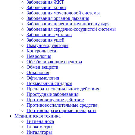
Заболевания ЖКТ
Заболевания крови
Заболевания мочеполовой системы
Заболевания органов дыхания
Заболевания печени и желчного пузыря
Заболевания сердечно-сосудистой системы
Заболевания суставов
Заболевания ушей
Иммуномодуляторы
Контроль веса
Неврология
Обезболивающие средства
Обмен веществ
Онкология
Офтальмология
Похмельный синдром
Препараты специального действия
Простудные заболевания
Противовирусное действие
Противовоспалительные средства
Противопаразитарные препараты
Медицинская техника
Гигиена носа
Глюкометры
Ингаляторы