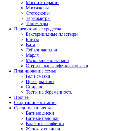
Магнитотерапия
Массажеры
Стетоскопы
Термометры
Тонометры
Перевязочные средства
Бактерицидные пластыри
Бинты
Вата
Лейкопластыри
Марля
Мозольные пластыри
Стерильные салфетки, повязки
Планирование семьи
Гели-смазки
Презервативы
Спирали
Тесты на беременность
Прочее
Спортивное питание
Средства гигиены
Ватные диски
Ватные палочки
Влажные салфетки
Женская гигиена