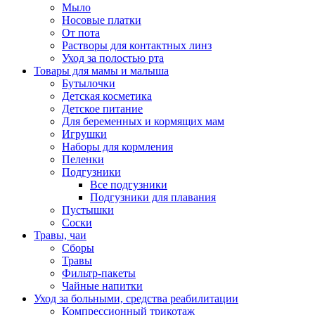
Мыло
Носовые платки
От пота
Растворы для контактных линз
Уход за полостью рта
Товары для мамы и малыша
Бутылочки
Детская косметика
Детское питание
Для беременных и кормящих мам
Игрушки
Наборы для кормления
Пеленки
Подгузники
Все подгузники
Подгузники для плавания
Пустышки
Соски
Травы, чаи
Сборы
Травы
Фильтр-пакеты
Чайные напитки
Уход за больными, средства реабилитации
Компрессионный трикотаж