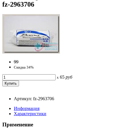
fz-2963706
99
Скидка 34%
65
руб
x
Артикул: fz-2963706
Информация
Характеристики
Применение