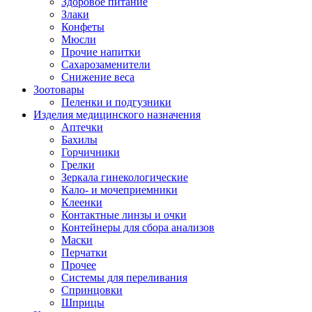
Здоровое питание
Злаки
Конфеты
Мюсли
Прочие напитки
Сахарозаменители
Снижение веса
Зоотовары
Пеленки и подгузники
Изделия медицинского назначения
Аптечки
Бахилы
Горчичники
Грелки
Зеркала гинекологические
Кало- и мочеприемники
Клеенки
Контактные линзы и очки
Контейнеры для сбора анализов
Маски
Перчатки
Прочее
Системы для переливания
Спринцовки
Шприцы