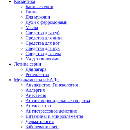
Косметика
Банные серии
Глина
Для мужчин
Духи с ферромонами
Масла
Средства для губ
Средства для лица
Средства для ног
Средства для рук
Средства для тела
Уход за волосами
Летние серии
Для загара
Репелленты
Медикаменты и БАДы
Акушерство. Гинекология
Аллергия
Анестезия
Антигеморроидальные средства
Антисептики
Антистрессовое действие
Витамины и микроэлементы
Дерматология
Заболевания вен