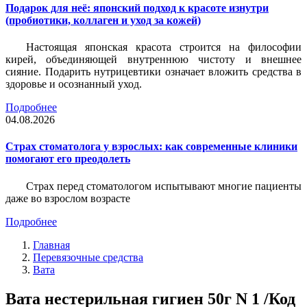
Подарок для неё: японский подход к красоте изнутри
(пробиотики, коллаген и уход за кожей)
Настоящая японская красота строится на философии
кирей, объединяющей внутреннюю чистоту и внешнее
сияние. Подарить нутрицевтики означает вложить средства в
здоровье и осознанный уход.
Подробнее
04.08.2026
Страх стоматолога у взрослых: как современные клиники
помогают его преодолеть
Страх перед стоматологом испытывают многие пациенты
даже во взрослом возрасте
Подробнее
Главная
Перевязочные средства
Вата
Вата нестерильная гигиен 50г N 1 /Код