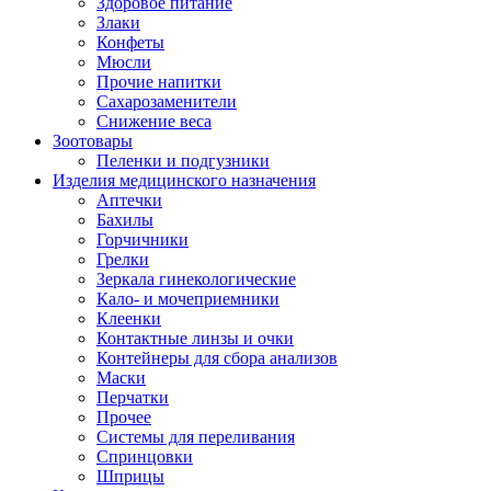
Здоровое питание
Злаки
Конфеты
Мюсли
Прочие напитки
Сахарозаменители
Снижение веса
Зоотовары
Пеленки и подгузники
Изделия медицинского назначения
Аптечки
Бахилы
Горчичники
Грелки
Зеркала гинекологические
Кало- и мочеприемники
Клеенки
Контактные линзы и очки
Контейнеры для сбора анализов
Маски
Перчатки
Прочее
Системы для переливания
Спринцовки
Шприцы