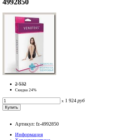
4992850
2 532
Скидка 24%
1 924
руб
x
Артикул: fz-4992850
Информация