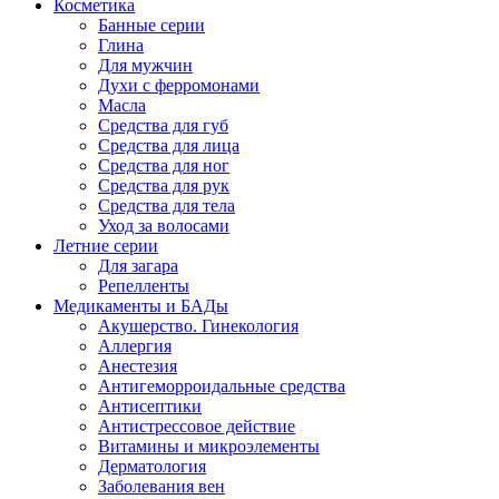
Косметика
Банные серии
Глина
Для мужчин
Духи с ферромонами
Масла
Средства для губ
Средства для лица
Средства для ног
Средства для рук
Средства для тела
Уход за волосами
Летние серии
Для загара
Репелленты
Медикаменты и БАДы
Акушерство. Гинекология
Аллергия
Анестезия
Антигеморроидальные средства
Антисептики
Антистрессовое действие
Витамины и микроэлементы
Дерматология
Заболевания вен