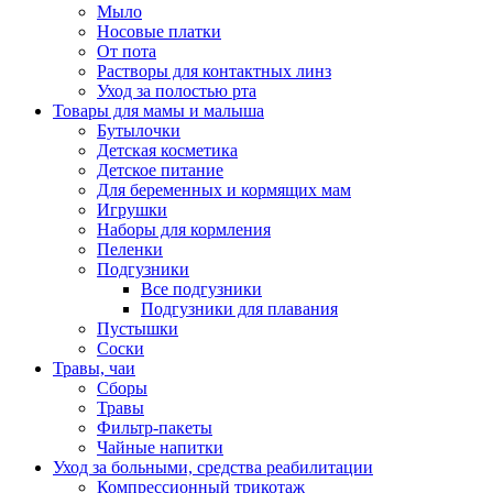
Мыло
Носовые платки
От пота
Растворы для контактных линз
Уход за полостью рта
Товары для мамы и малыша
Бутылочки
Детская косметика
Детское питание
Для беременных и кормящих мам
Игрушки
Наборы для кормления
Пеленки
Подгузники
Все подгузники
Подгузники для плавания
Пустышки
Соски
Травы, чаи
Сборы
Травы
Фильтр-пакеты
Чайные напитки
Уход за больными, средства реабилитации
Компрессионный трикотаж