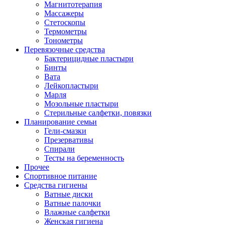
Магнитотерапия
Массажеры
Стетоскопы
Термометры
Тонометры
Перевязочные средства
Бактерицидные пластыри
Бинты
Вата
Лейкопластыри
Марля
Мозольные пластыри
Стерильные салфетки, повязки
Планирование семьи
Гели-смазки
Презервативы
Спирали
Тесты на беременность
Прочее
Спортивное питание
Средства гигиены
Ватные диски
Ватные палочки
Влажные салфетки
Женская гигиена