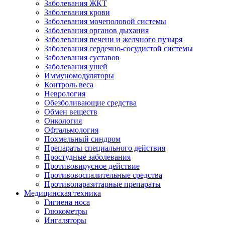
Заболевания ЖКТ
Заболевания крови
Заболевания мочеполовой системы
Заболевания органов дыхания
Заболевания печени и желчного пузыря
Заболевания сердечно-сосудистой системы
Заболевания суставов
Заболевания ушей
Иммуномодуляторы
Контроль веса
Неврология
Обезболивающие средства
Обмен веществ
Онкология
Офтальмология
Похмельный синдром
Препараты специального действия
Простудные заболевания
Противовирусное действие
Противовоспалительные средства
Противопаразитарные препараты
Медицинская техника
Гигиена носа
Глюкометры
Ингаляторы