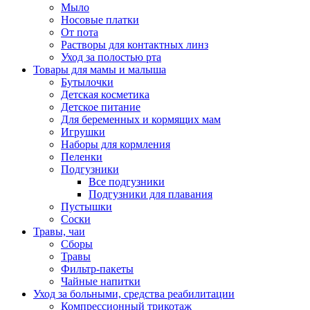
Мыло
Носовые платки
От пота
Растворы для контактных линз
Уход за полостью рта
Товары для мамы и малыша
Бутылочки
Детская косметика
Детское питание
Для беременных и кормящих мам
Игрушки
Наборы для кормления
Пеленки
Подгузники
Все подгузники
Подгузники для плавания
Пустышки
Соски
Травы, чаи
Сборы
Травы
Фильтр-пакеты
Чайные напитки
Уход за больными, средства реабилитации
Компрессионный трикотаж