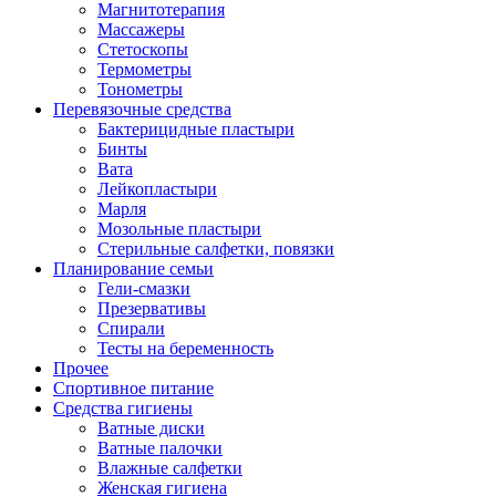
Магнитотерапия
Массажеры
Стетоскопы
Термометры
Тонометры
Перевязочные средства
Бактерицидные пластыри
Бинты
Вата
Лейкопластыри
Марля
Мозольные пластыри
Стерильные салфетки, повязки
Планирование семьи
Гели-смазки
Презервативы
Спирали
Тесты на беременность
Прочее
Спортивное питание
Средства гигиены
Ватные диски
Ватные палочки
Влажные салфетки
Женская гигиена