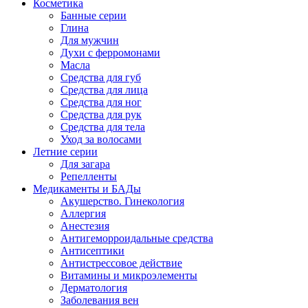
Косметика
Банные серии
Глина
Для мужчин
Духи с ферромонами
Масла
Средства для губ
Средства для лица
Средства для ног
Средства для рук
Средства для тела
Уход за волосами
Летние серии
Для загара
Репелленты
Медикаменты и БАДы
Акушерство. Гинекология
Аллергия
Анестезия
Антигеморроидальные средства
Антисептики
Антистрессовое действие
Витамины и микроэлементы
Дерматология
Заболевания вен