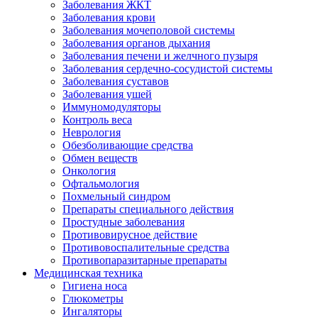
Заболевания ЖКТ
Заболевания крови
Заболевания мочеполовой системы
Заболевания органов дыхания
Заболевания печени и желчного пузыря
Заболевания сердечно-сосудистой системы
Заболевания суставов
Заболевания ушей
Иммуномодуляторы
Контроль веса
Неврология
Обезболивающие средства
Обмен веществ
Онкология
Офтальмология
Похмельный синдром
Препараты специального действия
Простудные заболевания
Противовирусное действие
Противовоспалительные средства
Противопаразитарные препараты
Медицинская техника
Гигиена носа
Глюкометры
Ингаляторы