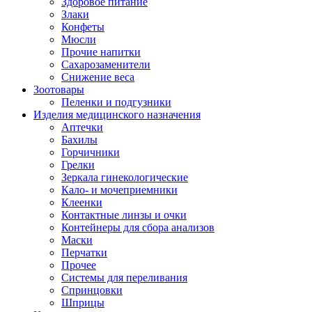
Здоровое питание
Злаки
Конфеты
Мюсли
Прочие напитки
Сахарозаменители
Снижение веса
Зоотовары
Пеленки и подгузники
Изделия медицинского назначения
Аптечки
Бахилы
Горчичники
Грелки
Зеркала гинекологические
Кало- и мочеприемники
Клеенки
Контактные линзы и очки
Контейнеры для сбора анализов
Маски
Перчатки
Прочее
Системы для переливания
Спринцовки
Шприцы