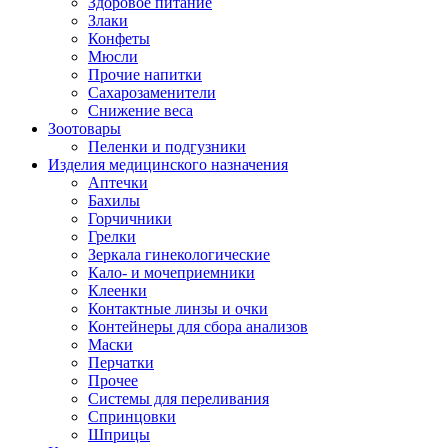
Здоровое питание
Злаки
Конфеты
Мюсли
Прочие напитки
Сахарозаменители
Снижение веса
Зоотовары
Пеленки и подгузники
Изделия медицинского назначения
Аптечки
Бахилы
Горчичники
Грелки
Зеркала гинекологические
Кало- и мочеприемники
Клеенки
Контактные линзы и очки
Контейнеры для сбора анализов
Маски
Перчатки
Прочее
Системы для переливания
Спринцовки
Шприцы