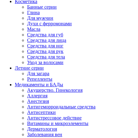
Косметика
Банные серии
Глина
Для мужчин
Духи с ферромонами
Масла
Средства для губ
Средства для лица
Средства для ног
Средства для рук
Средства для тела
Уход за волосами
Летние серии
Для загара
Репелленты
Медикаменты и БАДы
Акушерство. Гинекология
Аллергия
Анестезия
Антигеморроидальные средства
Антисептики
Антистрессовое действие
Витамины и микроэлементы
Дерматология
Заболевания вен