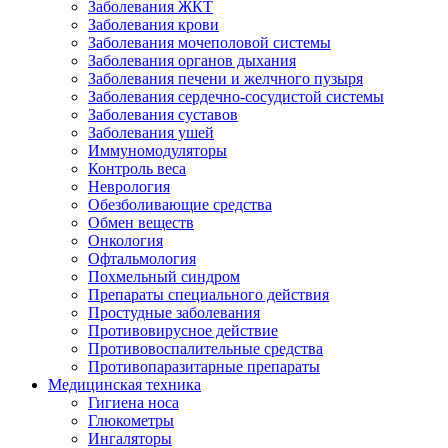
Заболевания ЖКТ
Заболевания крови
Заболевания мочеполовой системы
Заболевания органов дыхания
Заболевания печени и желчного пузыря
Заболевания сердечно-сосудистой системы
Заболевания суставов
Заболевания ушей
Иммуномодуляторы
Контроль веса
Неврология
Обезболивающие средства
Обмен веществ
Онкология
Офтальмология
Похмельный синдром
Препараты специального действия
Простудные заболевания
Противовирусное действие
Противовоспалительные средства
Противопаразитарные препараты
Медицинская техника
Гигиена носа
Глюкометры
Ингаляторы