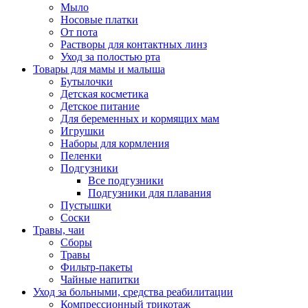
Мыло
Носовые платки
От пота
Растворы для контактных линз
Уход за полостью рта
Товары для мамы и малыша
Бутылочки
Детская косметика
Детское питание
Для беременных и кормящих мам
Игрушки
Наборы для кормления
Пеленки
Подгузники
Все подгузники
Подгузники для плавания
Пустышки
Соски
Травы, чаи
Сборы
Травы
Фильтр-пакеты
Чайные напитки
Уход за больными, средства реабилитации
Компрессионный трикотаж