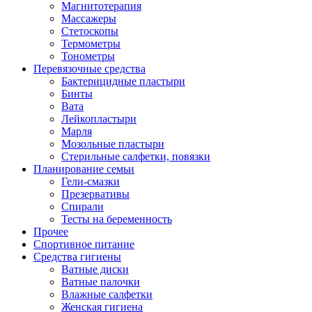
Магнитотерапия
Массажеры
Стетоскопы
Термометры
Тонометры
Перевязочные средства
Бактерицидные пластыри
Бинты
Вата
Лейкопластыри
Марля
Мозольные пластыри
Стерильные салфетки, повязки
Планирование семьи
Гели-смазки
Презервативы
Спирали
Тесты на беременность
Прочее
Спортивное питание
Средства гигиены
Ватные диски
Ватные палочки
Влажные салфетки
Женская гигиена