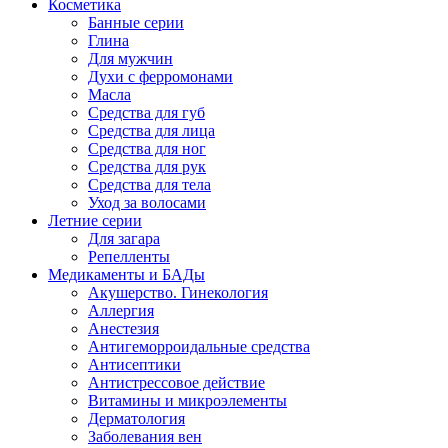
Косметика
Банные серии
Глина
Для мужчин
Духи с ферромонами
Масла
Средства для губ
Средства для лица
Средства для ног
Средства для рук
Средства для тела
Уход за волосами
Летние серии
Для загара
Репелленты
Медикаменты и БАДы
Акушерство. Гинекология
Аллергия
Анестезия
Антигеморроидальные средства
Антисептики
Антистрессовое действие
Витамины и микроэлементы
Дерматология
Заболевания вен