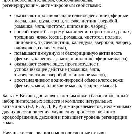
регенерирующим, антимикробным свойствами:
оказывают противовоспалительное действие (эфирные
масла, календула, сосна, тысячелистник, зверобой,
ромашка, мята, чистотел, шиповник, чабрец),
способствуют быстрому заживлению при ожогах, ранах,
трещинах, язвах (сосна, ромашка, чистотел, полынь,
шиповник, тысячелистник, календула, зверобой, чабрец,
оливковое, соевое масла),
повышают иммунную и бактерицидную активность
(фенхель, календула, тмин, шиповник, эфирные масла),
оказывают смягчающее, противозудное и
успокаивающее действие (ромашка, мята,
тысячелистник, зверобой, оливковое масло),
восстанавливают водно-жировой обмен клеток кожи
(фенхель, мята, оливковое масло, эфирные масла).
Бальзам Витаон доставляет клеткам кожи сбалансированный
набор питательных веществ и комплекс натуральных
витаминов (В2, Е, А, Д, К, Р) и микроэлементов, необходимых
для их восстановления, улучшения процессов кожного
кровообращения, дыхания и повышает уровень регенерации
кожи.
Научные исследования и многочисленные отзывы