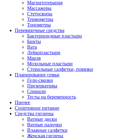
Магнитотерапия
Массажеры
Стетоскопы
Термометры
Тонометры
Перевязочные средства
Бактерицидные пластыри
Бинты
Вата
Лейкопластыри
Марля
Мозольные пластыри
Стерильные салфетки, повязки
Планирование семьи
Гели-смазки
Презервативы
Спирали
Тесты на беременность
Прочее
Спортивное питание
Средства гигиены
Ватные диски
Ватные палочки
Влажные салфетки
Женская гигиена