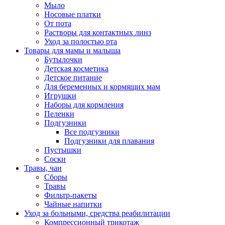
Мыло
Носовые платки
От пота
Растворы для контактных линз
Уход за полостью рта
Товары для мамы и малыша
Бутылочки
Детская косметика
Детское питание
Для беременных и кормящих мам
Игрушки
Наборы для кормления
Пеленки
Подгузники
Все подгузники
Подгузники для плавания
Пустышки
Соски
Травы, чаи
Сборы
Травы
Фильтр-пакеты
Чайные напитки
Уход за больными, средства реабилитации
Компрессионный трикотаж