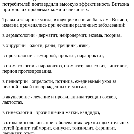
потребителей подтвердили высокую эффективность Витаона
при многих проблемах кожи и слизистых.
Травы и эфирные масла, входящие в состав бальзама Витаон,
издавна применялись при лечении различных заболеваний:
в дерматологии - дерматит, нейродермит, экзема, псориаз,
в хирургии - ожоги, раны, трещины, язвы,
в проктологии - геморрой, проктит, парапроктит,
в стоматологии - пародонтоз, стоматит, альвеолит, гингивит,
период протезирования,
в педиатрии - опрелости, потница, ежедневный уход за
нежной кожей новорожденных и массаж,
в акушерстве - лечение и профилактика трещин сосков,
лактостаз,
в гинекологии - эрозия шейки матки, кандидоз,
в отоларингологии - при заболеваниях верхних дыхательных
путей (ринит, гайморит, синусит, тонзиллит, фарингит,
ларингит, отит),