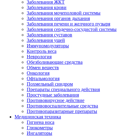
Заболевания ЖКТ
Заболевания крови
Заболевания мочеполовой системы
Заболевания органов дыхания
Заболевания печени и желчного пузыря
Заболевания сердечно-сосудистой системы
Заболевания суставов
Заболевания ушей
Иммуномодуляторы
Контроль веса
Неврология
Обезболивающие средства
Обмен веществ
Онкология
Офтальмология
Похмельный синдром
Препараты специального действия
Простудные заболевания
Противовирусное действие
Противовоспалительные средства
Противопаразитарные препараты
Медицинская техника
Гигиена носа
Глюкометры
Ингаляторы