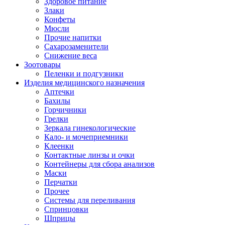
Здоровое питание
Злаки
Конфеты
Мюсли
Прочие напитки
Сахарозаменители
Снижение веса
Зоотовары
Пеленки и подгузники
Изделия медицинского назначения
Аптечки
Бахилы
Горчичники
Грелки
Зеркала гинекологические
Кало- и мочеприемники
Клеенки
Контактные линзы и очки
Контейнеры для сбора анализов
Маски
Перчатки
Прочее
Системы для переливания
Спринцовки
Шприцы