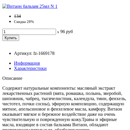
134
Скидка 28%
96
руб
x
Артикул: fz-1669178
Информация
Характеристики
Описание
Содержит натуральные компоненты: масляный экстракт
лекарственных растений (мята, ромашка, полынь, зверобой,
шиповник, чабрец, тысячелистник, календула, тмин, фенхель,
чистотел, почки сосны), эфирную композицию, содержащую
мятное, апельсиновое и фенхелевое масла, камфору. Витаон
оказывает мягкое и бережное воздействие даже на очень
чувствительную и поврежденную кожу.Травы и эфирные
масла, входящие в состав бальзама Витаон, обладают
противовоспалительным, обезболивающим,