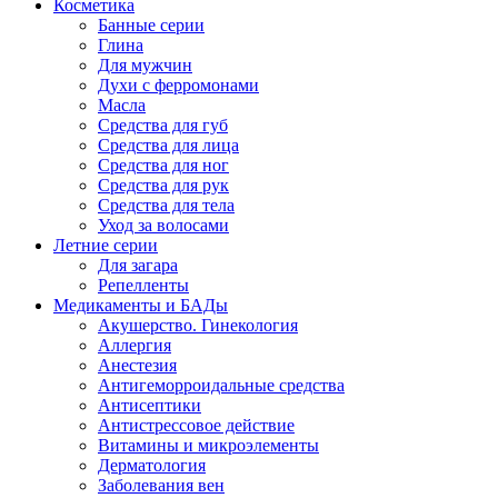
Косметика
Банные серии
Глина
Для мужчин
Духи с ферромонами
Масла
Средства для губ
Средства для лица
Средства для ног
Средства для рук
Средства для тела
Уход за волосами
Летние серии
Для загара
Репелленты
Медикаменты и БАДы
Акушерство. Гинекология
Аллергия
Анестезия
Антигеморроидальные средства
Антисептики
Антистрессовое действие
Витамины и микроэлементы
Дерматология
Заболевания вен