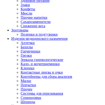
Здоровое питание
Злаки
Конфеты
Мюсли
Прочие напитки
Сахарозаменители
Снижение веса
Зоотовары
Пеленки и подгузники
Изделия медицинского назначения
Аптечки
Бахилы
Горчичники
Грелки
Зеркала гинекологические
Кало- и мочеприемники
Клеенки
Контактные линзы и очки
Контейнеры для сбора анализов
Маски
Перчатки
Прочее
Системы для переливания
Спринцовки
Шприцы