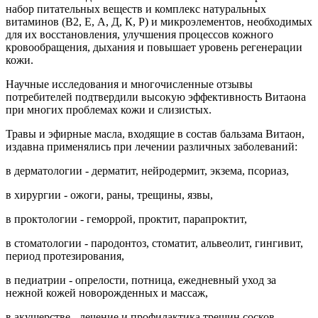
набор питательных веществ и комплекс натуральных
витаминов (В2, Е, А, Д, К, Р) и микроэлементов, необходимых
для их восстановления, улучшения процессов кожного
кровообращения, дыхания и повышает уровень регенерации
кожи.
Научные исследования и многочисленные отзывы
потребителей подтвердили высокую эффективность Витаона
при многих проблемах кожи и слизистых.
Травы и эфирные масла, входящие в состав бальзама Витаон,
издавна применялись при лечении различных заболеваний:
в дерматологии - дерматит, нейродермит, экзема, псориаз,
в хирургии - ожоги, раны, трещины, язвы,
в проктологии - геморрой, проктит, парапроктит,
в стоматологии - пародонтоз, стоматит, альвеолит, гингивит,
период протезирования,
в педиатрии - опрелости, потница, ежедневный уход за
нежной кожей новорожденных и массаж,
в акушерстве - лечение и профилактика трещин сосков,