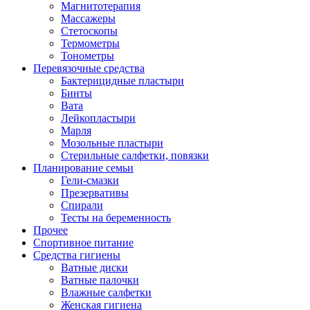
Магнитотерапия
Массажеры
Стетоскопы
Термометры
Тонометры
Перевязочные средства
Бактерицидные пластыри
Бинты
Вата
Лейкопластыри
Марля
Мозольные пластыри
Стерильные салфетки, повязки
Планирование семьи
Гели-смазки
Презервативы
Спирали
Тесты на беременность
Прочее
Спортивное питание
Средства гигиены
Ватные диски
Ватные палочки
Влажные салфетки
Женская гигиена