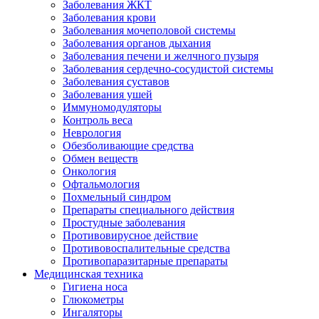
Заболевания ЖКТ
Заболевания крови
Заболевания мочеполовой системы
Заболевания органов дыхания
Заболевания печени и желчного пузыря
Заболевания сердечно-сосудистой системы
Заболевания суставов
Заболевания ушей
Иммуномодуляторы
Контроль веса
Неврология
Обезболивающие средства
Обмен веществ
Онкология
Офтальмология
Похмельный синдром
Препараты специального действия
Простудные заболевания
Противовирусное действие
Противовоспалительные средства
Противопаразитарные препараты
Медицинская техника
Гигиена носа
Глюкометры
Ингаляторы