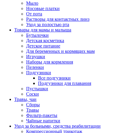
Мыло
Носовые платки
От пота
Растворы для контактных линз
Уход за полостью рта
Товары для мамы и малыша
Бутылочки
Детская косметика
Детское питание
Для беременных и кормящих мам
Игрушки
Наборы для кормления
Пеленки
Подгузники
Все подгузники
Подгузники для плавания
Пустышки
Соски
Травы, чаи
Сборы
Травы
Фильтр-пакеты
Чайные напитки
Уход за больными, средства реабилитации
Компрессионный трикотаж