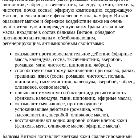
шиповник, чабрец, тысячелистник, календула, тмин, фенхель,
чистотел, почки сосны), эфирную композицию, содержащую
мятное, апельсиновое и фенхелевое масла, камфору. Витаон
оказывает мягкое и бережное воздействие даже на очень
чувствительную и поврежденную кожу.Травы и эфирные
масла, входящие в состав бальзама Витаон, обладают
противовоспалительным, обезболивающим,
регенерирующим, антимикробным свойствами:
оказывают противовоспалительное действие (эфирные
масла, календула, сосна, тысячелистник, зверобой,
ромашка, мята, чистотел, шиповник, чабрец),
способствуют быстрому заживлению при ожогах, ранах,
трещинах, язвах (сосна, ромашка, чистотел, полынь,
шиповник, тысячелистник, календула, зверобой, чабрец,
оливковое, соевое масла),
повышают иммунную и бактерицидную активность
(фенхель, календула, тмин, шиповник, эфирные масла),
оказывают смягчающее, противозудное и
успокаивающее действие (ромашка, мята,
тысячелистник, зверобой, оливковое масло),
восстанавливают водно-жировой обмен клеток кожи
(фенхель, мята, оливковое масло, эфирные масла).
Бальзам Витаон доставляет клеткам кожи сбалансированный