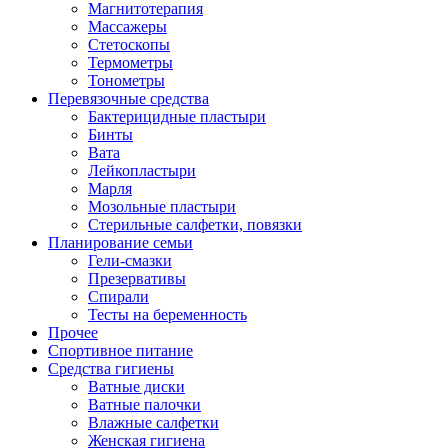
Магнитотерапия
Массажеры
Стетоскопы
Термометры
Тонометры
Перевязочные средства
Бактерицидные пластыри
Бинты
Вата
Лейкопластыри
Марля
Мозольные пластыри
Стерильные салфетки, повязки
Планирование семьи
Гели-смазки
Презервативы
Спирали
Тесты на беременность
Прочее
Спортивное питание
Средства гигиены
Ватные диски
Ватные палочки
Влажные салфетки
Женская гигиена