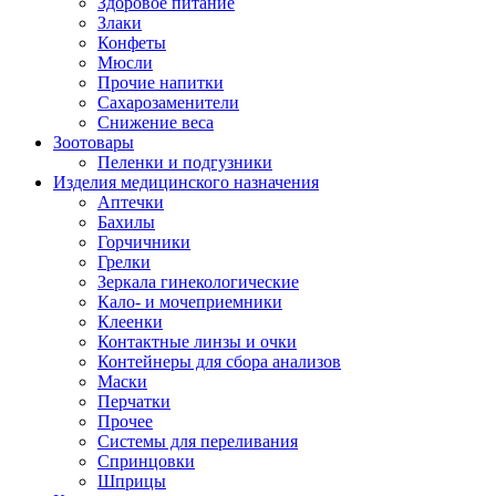
Здоровое питание
Злаки
Конфеты
Мюсли
Прочие напитки
Сахарозаменители
Снижение веса
Зоотовары
Пеленки и подгузники
Изделия медицинского назначения
Аптечки
Бахилы
Горчичники
Грелки
Зеркала гинекологические
Кало- и мочеприемники
Клеенки
Контактные линзы и очки
Контейнеры для сбора анализов
Маски
Перчатки
Прочее
Системы для переливания
Спринцовки
Шприцы