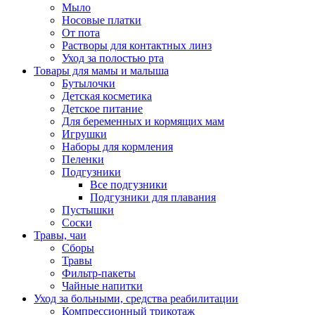
Мыло
Носовые платки
От пота
Растворы для контактных линз
Уход за полостью рта
Товары для мамы и малыша
Бутылочки
Детская косметика
Детское питание
Для беременных и кормящих мам
Игрушки
Наборы для кормления
Пеленки
Подгузники
Все подгузники
Подгузники для плавания
Пустышки
Соски
Травы, чаи
Сборы
Травы
Фильтр-пакеты
Чайные напитки
Уход за больными, средства реабилитации
Компрессионный трикотаж