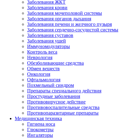
Заболевания ЖКТ
Заболевания крови
Заболевания мочеполовой системы
Заболевания органов дыхания
Заболевания печени и желчного пузыря
Заболевания сердечно-сосудистой системы
Заболевания суставов
Заболевания ушей
Иммуномодуляторы
Контроль веса
Неврология
Обезболивающие средства
Обмен веществ
Онкология
Офтальмология
Похмельный синдром
Препараты специального действия
Простудные заболевания
Противовирусное действие
Противовоспалительные средства
Противопаразитарные препараты
Медицинская техника
Гигиена носа
Глюкометры
Ингаляторы