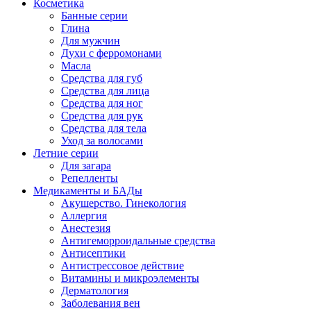
Косметика
Банные серии
Глина
Для мужчин
Духи с ферромонами
Масла
Средства для губ
Средства для лица
Средства для ног
Средства для рук
Средства для тела
Уход за волосами
Летние серии
Для загара
Репелленты
Медикаменты и БАДы
Акушерство. Гинекология
Аллергия
Анестезия
Антигеморроидальные средства
Антисептики
Антистрессовое действие
Витамины и микроэлементы
Дерматология
Заболевания вен