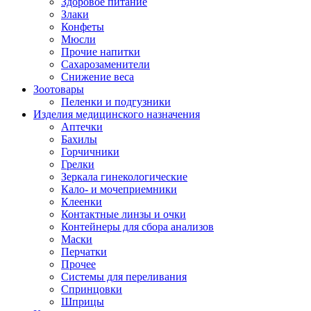
Здоровое питание
Злаки
Конфеты
Мюсли
Прочие напитки
Сахарозаменители
Снижение веса
Зоотовары
Пеленки и подгузники
Изделия медицинского назначения
Аптечки
Бахилы
Горчичники
Грелки
Зеркала гинекологические
Кало- и мочеприемники
Клеенки
Контактные линзы и очки
Контейнеры для сбора анализов
Маски
Перчатки
Прочее
Системы для переливания
Спринцовки
Шприцы