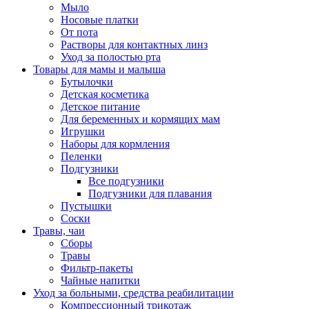
Мыло
Носовые платки
От пота
Растворы для контактных линз
Уход за полостью рта
Товары для мамы и малыша
Бутылочки
Детская косметика
Детское питание
Для беременных и кормящих мам
Игрушки
Наборы для кормления
Пеленки
Подгузники
Все подгузники
Подгузники для плавания
Пустышки
Соски
Травы, чаи
Сборы
Травы
Фильтр-пакеты
Чайные напитки
Уход за больными, средства реабилитации
Компрессионный трикотаж