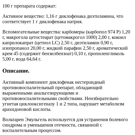
100 г препарата содержат:
Активное вещество: 1,16 г диклофенака диэтиламина, что
соответствует 1 г диклофенака натрия.
Вспомогательные вещества: карбомеры (карбопол 974 Р) 1,20
г, макрогола цетостеарат (цетомакрогол 1000) 2,00 г, кокоил
каприлокапрат (цетиол LC) 2,50 г, диэтиламин 0,90 г,
изопропанол 20,00 г, жидкий парафин 2,50 г, ароматический
крем 45 (содержит бензилбензоат) 0,10 г, пропиленгликоль
5,00 г, вода 64,64 г.
Описание.
Активный компонент диклофенак нестероидный
противовоспалительный препарат, обладающий
выраженными анальгезирующими и
противовоспалительными свойствами. Неизбирательно
угнетая циклооксигеназу 1 и 2 типа, нарушает метаболизм
арахидоновой кислоты.
Вольтарен Эмульгель используется для устранения болевого
синдрома и уменьшения отечности, связанной с
воспалительным процессом.