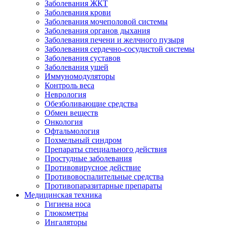
Заболевания ЖКТ
Заболевания крови
Заболевания мочеполовой системы
Заболевания органов дыхания
Заболевания печени и желчного пузыря
Заболевания сердечно-сосудистой системы
Заболевания суставов
Заболевания ушей
Иммуномодуляторы
Контроль веса
Неврология
Обезболивающие средства
Обмен веществ
Онкология
Офтальмология
Похмельный синдром
Препараты специального действия
Простудные заболевания
Противовирусное действие
Противовоспалительные средства
Противопаразитарные препараты
Медицинская техника
Гигиена носа
Глюкометры
Ингаляторы