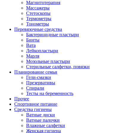
Магнитотерапия
Массажеры
Стетоскопы
Термометры
Тонометры
Перевязочные средства
Бактерицидные пластыри
Бинты
Вата
Лейкопластыри
Марля
Мозольные пластыри
Стерильные салфетки, повязки
Планирование семьи
Гели-смазки
Презервативы
Спирали
Тесты на беременность
Прочее
Спортивное питание
Средства гигиены
Ватные диски
Ватные палочки
Влажные салфетки
Женская гигиена