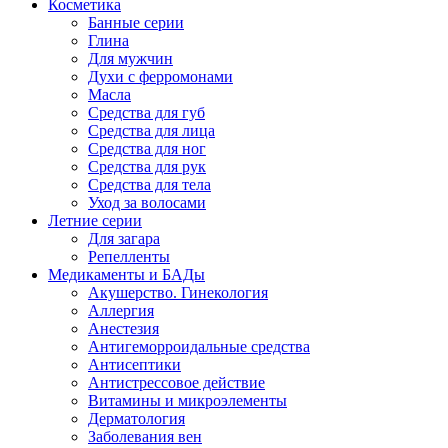
Косметика
Банные серии
Глина
Для мужчин
Духи с ферромонами
Масла
Средства для губ
Средства для лица
Средства для ног
Средства для рук
Средства для тела
Уход за волосами
Летние серии
Для загара
Репелленты
Медикаменты и БАДы
Акушерство. Гинекология
Аллергия
Анестезия
Антигеморроидальные средства
Антисептики
Антистрессовое действие
Витамины и микроэлементы
Дерматология
Заболевания вен