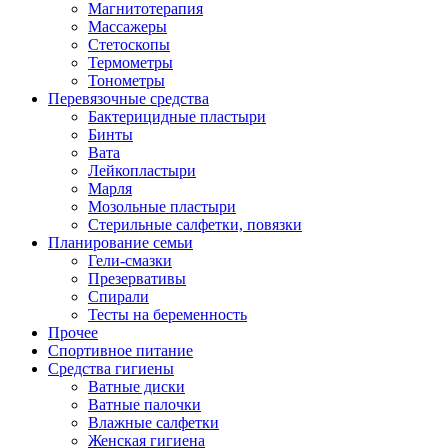
Магнитотерапия
Массажеры
Стетоскопы
Термометры
Тонометры
Перевязочные средства
Бактерицидные пластыри
Бинты
Вата
Лейкопластыри
Марля
Мозольные пластыри
Стерильные салфетки, повязки
Планирование семьи
Гели-смазки
Презервативы
Спирали
Тесты на беременность
Прочее
Спортивное питание
Средства гигиены
Ватные диски
Ватные палочки
Влажные салфетки
Женская гигиена