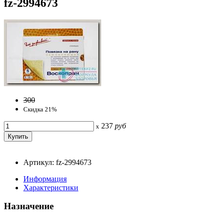
fz-2994673
300
Скидка 21%
237
руб
x
Артикул: fz-2994673
Информация
Характеристики
Назначение