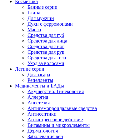
Косметика
Банные серии
Глина
Для мужчин
Духи с ферромонами
Масла
Средства для губ
Средства для лица
Средства для ног
Средства для рук
Средства для тела
Уход за волосами
Летние серии
Для загара
Репелленты
Медикаменты и БАДы
Акушерство. Гинекология
Аллергия
Анестезия
Антигеморроидальные средства
Антисептики
Антистрессовое действие
Витамины и микроэлементы
Дерматология
Заболевания вен