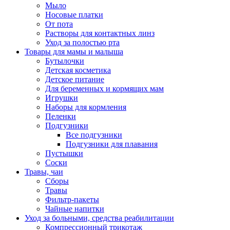
Мыло
Носовые платки
От пота
Растворы для контактных линз
Уход за полостью рта
Товары для мамы и малыша
Бутылочки
Детская косметика
Детское питание
Для беременных и кормящих мам
Игрушки
Наборы для кормления
Пеленки
Подгузники
Все подгузники
Подгузники для плавания
Пустышки
Соски
Травы, чаи
Сборы
Травы
Фильтр-пакеты
Чайные напитки
Уход за больными, средства реабилитации
Компрессионный трикотаж