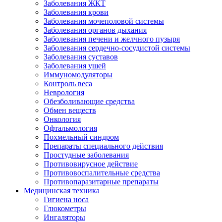
Заболевания ЖКТ
Заболевания крови
Заболевания мочеполовой системы
Заболевания органов дыхания
Заболевания печени и желчного пузыря
Заболевания сердечно-сосудистой системы
Заболевания суставов
Заболевания ушей
Иммуномодуляторы
Контроль веса
Неврология
Обезболивающие средства
Обмен веществ
Онкология
Офтальмология
Похмельный синдром
Препараты специального действия
Простудные заболевания
Противовирусное действие
Противовоспалительные средства
Противопаразитарные препараты
Медицинская техника
Гигиена носа
Глюкометры
Ингаляторы