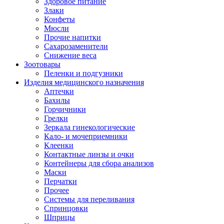
Здоровое питание
Злаки
Конфеты
Мюсли
Прочие напитки
Сахарозаменители
Снижение веса
Зоотовары
Пеленки и подгузники
Изделия медицинского назначения
Аптечки
Бахилы
Горчичники
Грелки
Зеркала гинекологические
Кало- и мочеприемники
Клеенки
Контактные линзы и очки
Контейнеры для сбора анализов
Маски
Перчатки
Прочее
Системы для переливания
Спринцовки
Шприцы