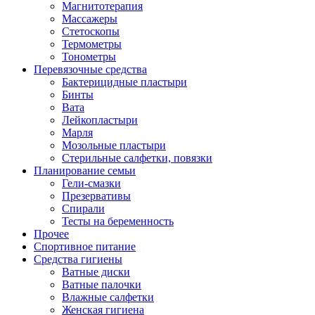
Магнитотерапия
Массажеры
Стетоскопы
Термометры
Тонометры
Перевязочные средства
Бактерицидные пластыри
Бинты
Вата
Лейкопластыри
Марля
Мозольные пластыри
Стерильные салфетки, повязки
Планирование семьи
Гели-смазки
Презервативы
Спирали
Тесты на беременность
Прочее
Спортивное питание
Средства гигиены
Ватные диски
Ватные палочки
Влажные салфетки
Женская гигиена