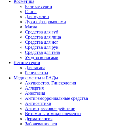
Косметика
Банные серии
Глина
Для мужчин
Духи с ферромонами
Масла
Средства для губ
Средства для лица
Средства для ног
Средства для рук
Средства для тела
Уход за волосами
Летние серии
Для загара
Репелленты
Медикаменты и БАДы
Акушерство. Гинекология
Аллергия
Анестезия
Антигеморроидальные средства
Антисептики
Антистрессовое действие
Витамины и микроэлементы
Дерматология
Заболевания вен