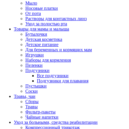
Мыло
Носовые платки
От пота
Растворы для контактных линз
Уход за полостью рта
Товары для мамы и малыша
Бутылочки
Детская косметика
Детское питание
Для беременных и кормящих мам
Игрушки
Наборы для кормления
Пеленки
Подгузники
Все подгузники
Подгузники для плавания
Пустышки
Соски
Травы, чаи
Сборы
Травы
Фильтр-пакеты
Чайные напитки
Уход за больными, средства реабилитации
Компрессионный трикотаж