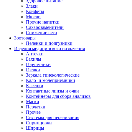
Здоровое питание
Злаки
Конфеты
Мюсли
Прочие напитки
Сахарозаменители
Снижение веса
Зоотовары
Пеленки и подгузники
Изделия медицинского назначения
Аптечки
Бахилы
Горчичники
Грелки
Зеркала гинекологические
Кало- и мочеприемники
Клеенки
Контактные линзы и очки
Контейнеры для сбора анализов
Маски
Перчатки
Прочее
Системы для переливания
Спринцовки
Шприцы