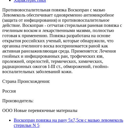
Характеристики
Противовоспалительная повязка Воскопран с мазью
Левомеколь обеспечивает одновременно антимикробное
(защита от инфицирования) и противовоспалительное
действие. Воскопран - сетчатая стерильная раневая повязка с
пчелиным воском и лекарственными мазями, полностью
готовая к применению. Повязка разработана на основе
открытия российских ученый, которые обнаружили, что
органика пчелиного воска воспринимается раной как
активная ранозаживляющая среда. Применяется: Лечения
гнойных и инфицированных ран, трофических язв,
пролежней, опрелостей, термических, химических,
радиационных ожогов I-III ст., обморожений, гнойно-
воспалительных заболеваний кожи.
Страна Происхождения:
Россия
Производитель:
ООО Новые перевязочные материалы
Воскопран повязка на рану 5х7,5см с мазью левомеколь
стерильн N 5