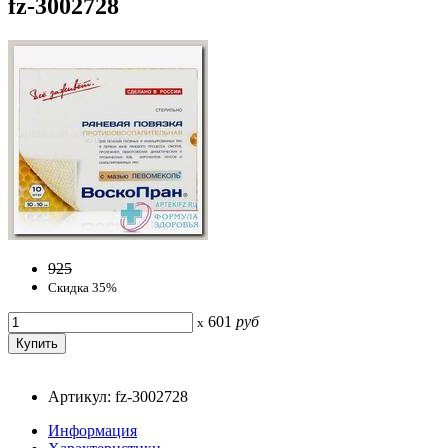
fz-3002728
925
Скидка 35%
601
руб
x
Артикул: fz-3002728
Информация