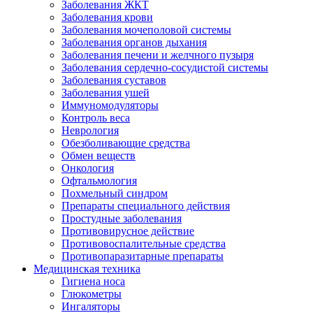
Заболевания ЖКТ
Заболевания крови
Заболевания мочеполовой системы
Заболевания органов дыхания
Заболевания печени и желчного пузыря
Заболевания сердечно-сосудистой системы
Заболевания суставов
Заболевания ушей
Иммуномодуляторы
Контроль веса
Неврология
Обезболивающие средства
Обмен веществ
Онкология
Офтальмология
Похмельный синдром
Препараты специального действия
Простудные заболевания
Противовирусное действие
Противовоспалительные средства
Противопаразитарные препараты
Медицинская техника
Гигиена носа
Глюкометры
Ингаляторы