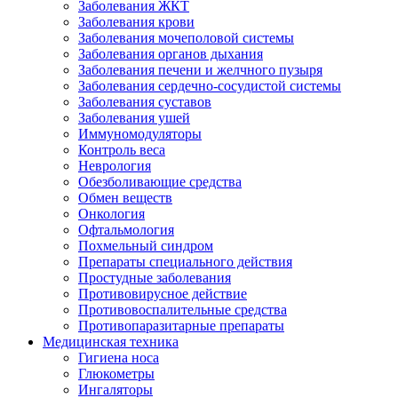
Заболевания ЖКТ
Заболевания крови
Заболевания мочеполовой системы
Заболевания органов дыхания
Заболевания печени и желчного пузыря
Заболевания сердечно-сосудистой системы
Заболевания суставов
Заболевания ушей
Иммуномодуляторы
Контроль веса
Неврология
Обезболивающие средства
Обмен веществ
Онкология
Офтальмология
Похмельный синдром
Препараты специального действия
Простудные заболевания
Противовирусное действие
Противовоспалительные средства
Противопаразитарные препараты
Медицинская техника
Гигиена носа
Глюкометры
Ингаляторы