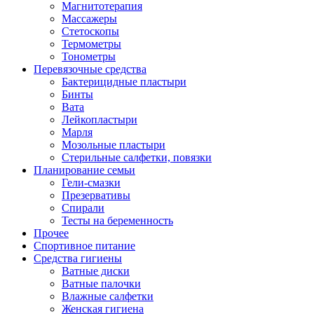
Магнитотерапия
Массажеры
Стетоскопы
Термометры
Тонометры
Перевязочные средства
Бактерицидные пластыри
Бинты
Вата
Лейкопластыри
Марля
Мозольные пластыри
Стерильные салфетки, повязки
Планирование семьи
Гели-смазки
Презервативы
Спирали
Тесты на беременность
Прочее
Спортивное питание
Средства гигиены
Ватные диски
Ватные палочки
Влажные салфетки
Женская гигиена