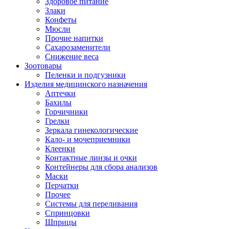
Здоровое питание
Злаки
Конфеты
Мюсли
Прочие напитки
Сахарозаменители
Снижение веса
Зоотовары
Пеленки и подгузники
Изделия медицинского назначения
Аптечки
Бахилы
Горчичники
Грелки
Зеркала гинекологические
Кало- и мочеприемники
Клеенки
Контактные линзы и очки
Контейнеры для сбора анализов
Маски
Перчатки
Прочее
Системы для переливания
Спринцовки
Шприцы