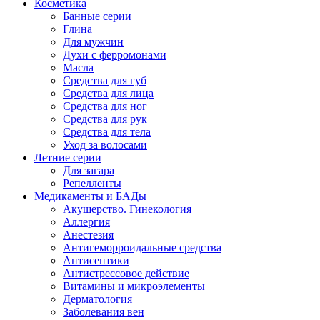
Косметика
Банные серии
Глина
Для мужчин
Духи с ферромонами
Масла
Средства для губ
Средства для лица
Средства для ног
Средства для рук
Средства для тела
Уход за волосами
Летние серии
Для загара
Репелленты
Медикаменты и БАДы
Акушерство. Гинекология
Аллергия
Анестезия
Антигеморроидальные средства
Антисептики
Антистрессовое действие
Витамины и микроэлементы
Дерматология
Заболевания вен