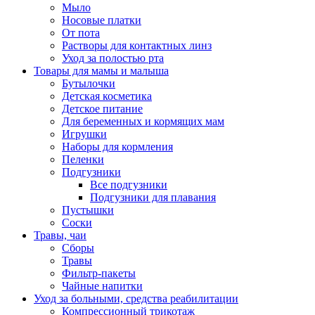
Мыло
Носовые платки
От пота
Растворы для контактных линз
Уход за полостью рта
Товары для мамы и малыша
Бутылочки
Детская косметика
Детское питание
Для беременных и кормящих мам
Игрушки
Наборы для кормления
Пеленки
Подгузники
Все подгузники
Подгузники для плавания
Пустышки
Соски
Травы, чаи
Сборы
Травы
Фильтр-пакеты
Чайные напитки
Уход за больными, средства реабилитации
Компрессионный трикотаж