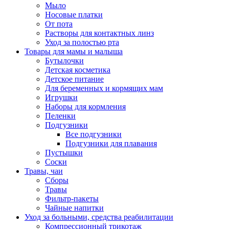
Мыло
Носовые платки
От пота
Растворы для контактных линз
Уход за полостью рта
Товары для мамы и малыша
Бутылочки
Детская косметика
Детское питание
Для беременных и кормящих мам
Игрушки
Наборы для кормления
Пеленки
Подгузники
Все подгузники
Подгузники для плавания
Пустышки
Соски
Травы, чаи
Сборы
Травы
Фильтр-пакеты
Чайные напитки
Уход за больными, средства реабилитации
Компрессионный трикотаж