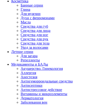
Косметика
Банные серии
Глина
Для мужчин
Духи с ферромонами
Масла
Средства для губ
Средства для лица
Средства для ног
Средства для рук
Средства для тела
Уход за волосами
Летние серии
Для загара
Репелленты
Медикаменты и БАДы
Акушерство. Гинекология
Аллергия
Анестезия
Антигеморроидальные средства
Антисептики
Антистрессовое действие
Витамины и микроэлементы
Дерматология
Заболевания вен