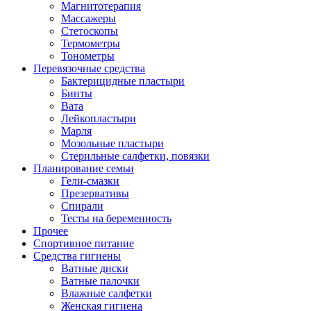
Магнитотерапия
Массажеры
Стетоскопы
Термометры
Тонометры
Перевязочные средства
Бактерицидные пластыри
Бинты
Вата
Лейкопластыри
Марля
Мозольные пластыри
Стерильные салфетки, повязки
Планирование семьи
Гели-смазки
Презервативы
Спирали
Тесты на беременность
Прочее
Спортивное питание
Средства гигиены
Ватные диски
Ватные палочки
Влажные салфетки
Женская гигиена