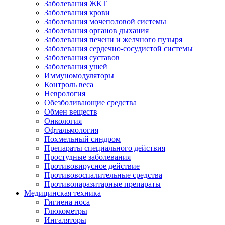
Заболевания ЖКТ
Заболевания крови
Заболевания мочеполовой системы
Заболевания органов дыхания
Заболевания печени и желчного пузыря
Заболевания сердечно-сосудистой системы
Заболевания суставов
Заболевания ушей
Иммуномодуляторы
Контроль веса
Неврология
Обезболивающие средства
Обмен веществ
Онкология
Офтальмология
Похмельный синдром
Препараты специального действия
Простудные заболевания
Противовирусное действие
Противовоспалительные средства
Противопаразитарные препараты
Медицинская техника
Гигиена носа
Глюкометры
Ингаляторы