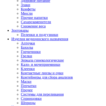
Здоровое питание
Злаки
Конфеты
Мюсли
Прочие напитки
Сахарозаменители
Снижение веса
Зоотовары
Пеленки и подгузники
Изделия медицинского назначения
Аптечки
Бахилы
Горчичники
Грелки
Зеркала гинекологические
Кало- и мочеприемники
Клеенки
Контактные линзы и очки
Контейнеры для сбора анализов
Маски
Перчатки
Прочее
Системы для переливания
Спринцовки
Шприцы