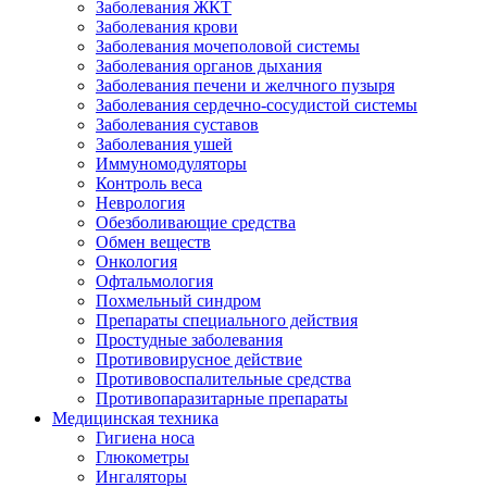
Заболевания ЖКТ
Заболевания крови
Заболевания мочеполовой системы
Заболевания органов дыхания
Заболевания печени и желчного пузыря
Заболевания сердечно-сосудистой системы
Заболевания суставов
Заболевания ушей
Иммуномодуляторы
Контроль веса
Неврология
Обезболивающие средства
Обмен веществ
Онкология
Офтальмология
Похмельный синдром
Препараты специального действия
Простудные заболевания
Противовирусное действие
Противовоспалительные средства
Противопаразитарные препараты
Медицинская техника
Гигиена носа
Глюкометры
Ингаляторы