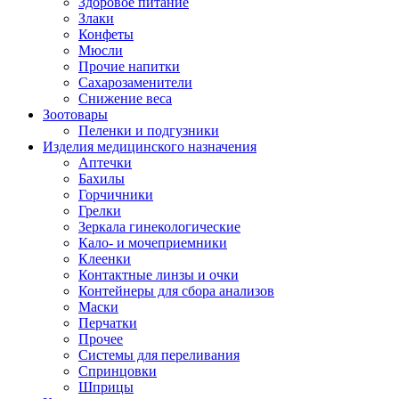
Здоровое питание
Злаки
Конфеты
Мюсли
Прочие напитки
Сахарозаменители
Снижение веса
Зоотовары
Пеленки и подгузники
Изделия медицинского назначения
Аптечки
Бахилы
Горчичники
Грелки
Зеркала гинекологические
Кало- и мочеприемники
Клеенки
Контактные линзы и очки
Контейнеры для сбора анализов
Маски
Перчатки
Прочее
Системы для переливания
Спринцовки
Шприцы