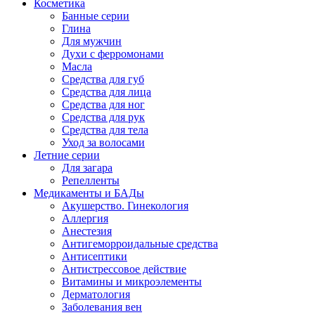
Косметика
Банные серии
Глина
Для мужчин
Духи с ферромонами
Масла
Средства для губ
Средства для лица
Средства для ног
Средства для рук
Средства для тела
Уход за волосами
Летние серии
Для загара
Репелленты
Медикаменты и БАДы
Акушерство. Гинекология
Аллергия
Анестезия
Антигеморроидальные средства
Антисептики
Антистрессовое действие
Витамины и микроэлементы
Дерматология
Заболевания вен