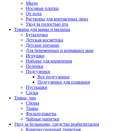
Мыло
Носовые платки
От пота
Растворы для контактных линз
Уход за полостью рта
Товары для мамы и малыша
Бутылочки
Детская косметика
Детское питание
Для беременных и кормящих мам
Игрушки
Наборы для кормления
Пеленки
Подгузники
Все подгузники
Подгузники для плавания
Пустышки
Соски
Травы, чаи
Сборы
Травы
Фильтр-пакеты
Чайные напитки
Уход за больными, средства реабилитации
Компрессионный трикотаж