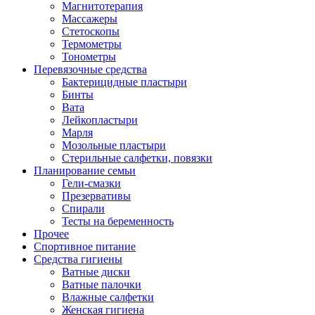
Магнитотерапия
Массажеры
Стетоскопы
Термометры
Тонометры
Перевязочные средства
Бактерицидные пластыри
Бинты
Вата
Лейкопластыри
Марля
Мозольные пластыри
Стерильные салфетки, повязки
Планирование семьи
Гели-смазки
Презервативы
Спирали
Тесты на беременность
Прочее
Спортивное питание
Средства гигиены
Ватные диски
Ватные палочки
Влажные салфетки
Женская гигиена