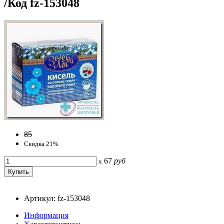
/Код fz-153048
85
Скидка 21%
67
руб
x
Артикул: fz-153048
Информация