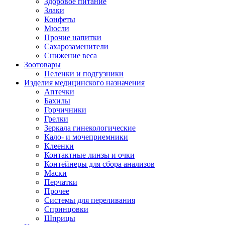
Здоровое питание
Злаки
Конфеты
Мюсли
Прочие напитки
Сахарозаменители
Снижение веса
Зоотовары
Пеленки и подгузники
Изделия медицинского назначения
Аптечки
Бахилы
Горчичники
Грелки
Зеркала гинекологические
Кало- и мочеприемники
Клеенки
Контактные линзы и очки
Контейнеры для сбора анализов
Маски
Перчатки
Прочее
Системы для переливания
Спринцовки
Шприцы