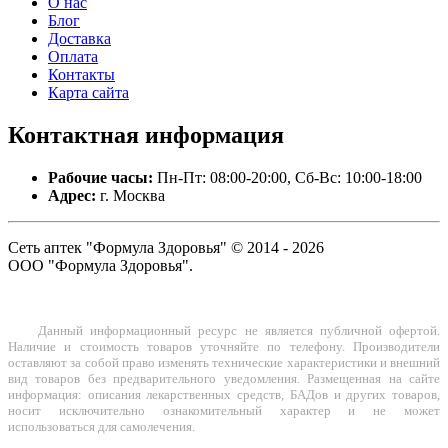
О нас
Блог
Доставка
Оплата
Контакты
Карта сайта
Контактная
информация
Рабочие часы:
Пн-Пт: 08:00-20:00, Сб-Вс: 10:00-18:00
Адрес:
г. Москва
Сеть аптек "Формула Здоровья" © 2014 - 2026
ООО "Формула Здоровья".
Данный информационный ресурс не является публичной офертой.
Наличие и стоимость товаров уточняйте по телефону. Производители
оставляют за собой право изменять технические характеристики и внешний
вид товаров без предварительного уведомления. Размещенная на сайте
информация: описания лекарственных средств, БАДов и других товаров,
носит исключительно ознакомительный характер и не может
использоваться для самолечения.