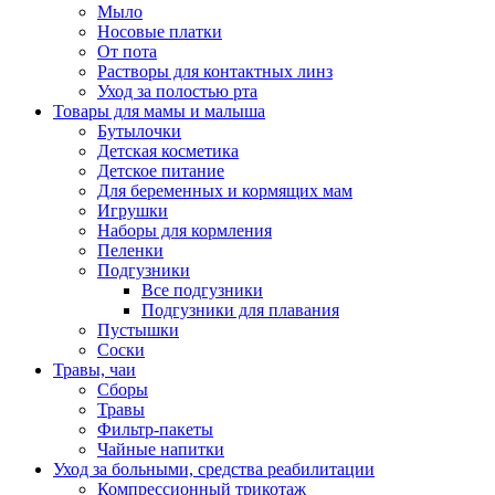
Мыло
Носовые платки
От пота
Растворы для контактных линз
Уход за полостью рта
Товары для мамы и малыша
Бутылочки
Детская косметика
Детское питание
Для беременных и кормящих мам
Игрушки
Наборы для кормления
Пеленки
Подгузники
Все подгузники
Подгузники для плавания
Пустышки
Соски
Травы, чаи
Сборы
Травы
Фильтр-пакеты
Чайные напитки
Уход за больными, средства реабилитации
Компрессионный трикотаж