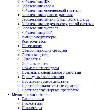
Заболевания ЖКТ
Заболевания крови
Заболевания мочеполовой системы
Заболевания органов дыхания
Заболевания печени и желчного пузыря
Заболевания сердечно-сосудистой системы
Заболевания суставов
Заболевания ушей
Иммуномодуляторы
Контроль веса
Неврология
Обезболивающие средства
Обмен веществ
Онкология
Офтальмология
Похмельный синдром
Препараты специального действия
Простудные заболевания
Противовирусное действие
Противовоспалительные средства
Противопаразитарные препараты
Медицинская техника
Гигиена носа
Глюкометры
Ингаляторы