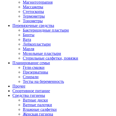
Магнитотерапия
Массажеры
Стетоскопы
Термометры
Тонометры
Перевязочные средства
Бактерицидные пластыри
Бинты
Вата
Лейкопластыри
Марля
Мозольные пластыри
Стерильные салфетки, повязки
Планирование семьи
Гели-смазки
Презервативы
Спирали
Тесты на беременность
Прочее
Спортивное питание
Средства гигиены
Ватные диски
Ватные палочки
Влажные салфетки
Женская гигиена