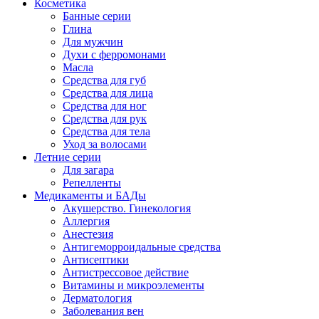
Косметика
Банные серии
Глина
Для мужчин
Духи с ферромонами
Масла
Средства для губ
Средства для лица
Средства для ног
Средства для рук
Средства для тела
Уход за волосами
Летние серии
Для загара
Репелленты
Медикаменты и БАДы
Акушерство. Гинекология
Аллергия
Анестезия
Антигеморроидальные средства
Антисептики
Антистрессовое действие
Витамины и микроэлементы
Дерматология
Заболевания вен