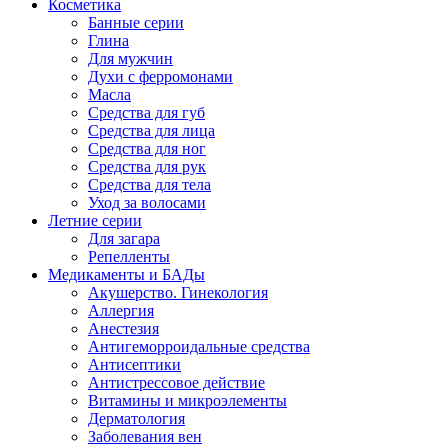
Косметика
Банные серии
Глина
Для мужчин
Духи с ферромонами
Масла
Средства для губ
Средства для лица
Средства для ног
Средства для рук
Средства для тела
Уход за волосами
Летние серии
Для загара
Репелленты
Медикаменты и БАДы
Акушерство. Гинекология
Аллергия
Анестезия
Антигеморроидальные средства
Антисептики
Антистрессовое действие
Витамины и микроэлементы
Дерматология
Заболевания вен