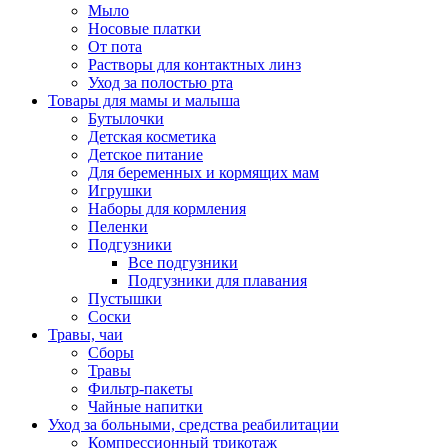
Мыло
Носовые платки
От пота
Растворы для контактных линз
Уход за полостью рта
Товары для мамы и малыша
Бутылочки
Детская косметика
Детское питание
Для беременных и кормящих мам
Игрушки
Наборы для кормления
Пеленки
Подгузники
Все подгузники
Подгузники для плавания
Пустышки
Соски
Травы, чаи
Сборы
Травы
Фильтр-пакеты
Чайные напитки
Уход за больными, средства реабилитации
Компрессионный трикотаж