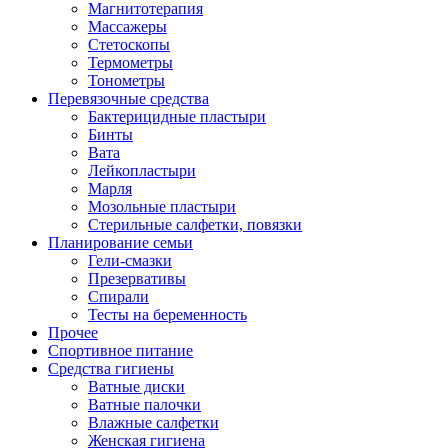
Магнитотерапия
Массажеры
Стетоскопы
Термометры
Тонометры
Перевязочные средства
Бактерицидные пластыри
Бинты
Вата
Лейкопластыри
Марля
Мозольные пластыри
Стерильные салфетки, повязки
Планирование семьи
Гели-смазки
Презервативы
Спирали
Тесты на беременность
Прочее
Спортивное питание
Средства гигиены
Ватные диски
Ватные палочки
Влажные салфетки
Женская гигиена