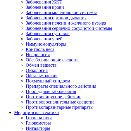
Заболевания ЖКТ
Заболевания крови
Заболевания мочеполовой системы
Заболевания органов дыхания
Заболевания печени и желчного пузыря
Заболевания сердечно-сосудистой системы
Заболевания суставов
Заболевания ушей
Иммуномодуляторы
Контроль веса
Неврология
Обезболивающие средства
Обмен веществ
Онкология
Офтальмология
Похмельный синдром
Препараты специального действия
Простудные заболевания
Противовирусное действие
Противовоспалительные средства
Противопаразитарные препараты
Медицинская техника
Гигиена носа
Глюкометры
Ингаляторы