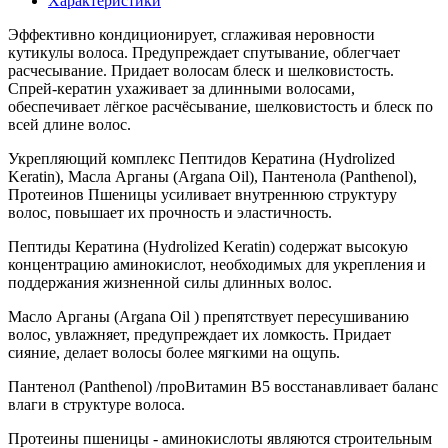
Характеристики
Эффективно кондиционирует, сглаживая неровности
кутикулы волоса. Предупреждает спутывание, облегчает
расчесывание. Придает волосам блеск и шелковистость.
Спрей-кератин ухаживает за длинными волосами,
обеспечивает лёгкое расчёсывание, шелковистость и блеск по
всей длине волос.
Укрепляющий комплекс Пептидов Кератина (Hydrolized
Keratin), Масла Арганы (Argana Oil), Пантенола (Panthenol),
Протеинов Пшеницы усиливает внутреннюю структуру
волос, повышает их прочность и эластичность.
Пептиды Кератина (Hydrolized Keratin) содержат высокую
концентрацию аминокислот, необходимых для укрепления и
поддержания жизненной силы длинных волос.
Масло Арганы (Argana Oil ) препятствует пересушиванию
волос, увлажняет, предупреждает их ломкость. Придает
сияние, делает волосы более мягкими на ощупь.
Пантенол (Panthenol) /проВитамин В5 восстанавливает баланс
влаги в структуре волоса.
Протеины пшеницы - аминокислоты являются строительным