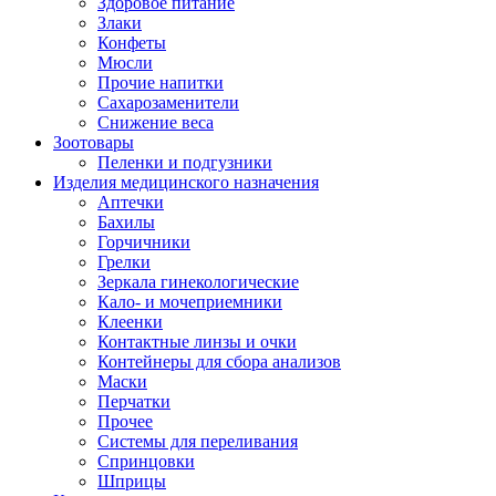
Здоровое питание
Злаки
Конфеты
Мюсли
Прочие напитки
Сахарозаменители
Снижение веса
Зоотовары
Пеленки и подгузники
Изделия медицинского назначения
Аптечки
Бахилы
Горчичники
Грелки
Зеркала гинекологические
Кало- и мочеприемники
Клеенки
Контактные линзы и очки
Контейнеры для сбора анализов
Маски
Перчатки
Прочее
Системы для переливания
Спринцовки
Шприцы