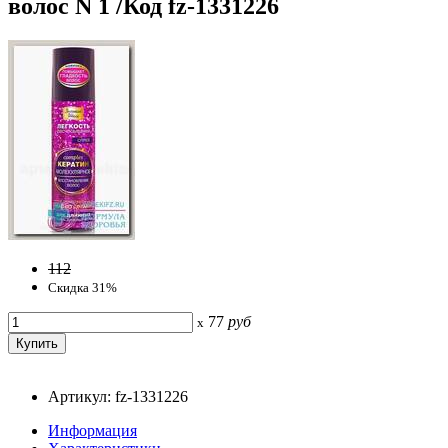
волос N 1 /Код fz-1331226
112
Скидка 31%
77
руб
x
Артикул: fz-1331226
Информация