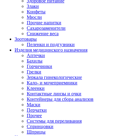
Здоровое питание
Злаки
Конфеты
Мюсли
Прочие напитки
Сахарозаменители
Снижение веса
Зоотовары
Пеленки и подгузники
Изделия медицинского назначения
Аптечки
Бахилы
Горчичники
Грелки
Зеркала гинекологические
Кало- и мочеприемники
Клеенки
Контактные линзы и очки
Контейнеры для сбора анализов
Маски
Перчатки
Прочее
Системы для переливания
Спринцовки
Шприцы