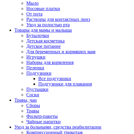
Мыло
Носовые платки
От пота
Растворы для контактных линз
Уход за полостью рта
Товары для мамы и малыша
Бутылочки
Детская косметика
Детское питание
Для беременных и кормящих мам
Игрушки
Наборы для кормления
Пеленки
Подгузники
Все подгузники
Подгузники для плавания
Пустышки
Соски
Травы, чаи
Сборы
Травы
Фильтр-пакеты
Чайные напитки
Уход за больными, средства реабилитации
Компрессионный трикотаж