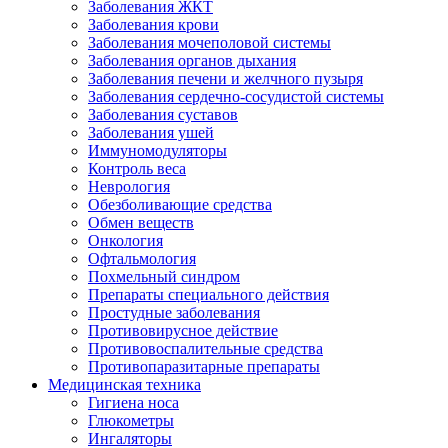
Заболевания ЖКТ
Заболевания крови
Заболевания мочеполовой системы
Заболевания органов дыхания
Заболевания печени и желчного пузыря
Заболевания сердечно-сосудистой системы
Заболевания суставов
Заболевания ушей
Иммуномодуляторы
Контроль веса
Неврология
Обезболивающие средства
Обмен веществ
Онкология
Офтальмология
Похмельный синдром
Препараты специального действия
Простудные заболевания
Противовирусное действие
Противовоспалительные средства
Противопаразитарные препараты
Медицинская техника
Гигиена носа
Глюкометры
Ингаляторы