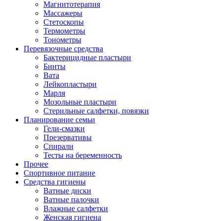
Магнитотерапия
Массажеры
Стетоскопы
Термометры
Тонометры
Перевязочные средства
Бактерицидные пластыри
Бинты
Вата
Лейкопластыри
Марля
Мозольные пластыри
Стерильные салфетки, повязки
Планирование семьи
Гели-смазки
Презервативы
Спирали
Тесты на беременность
Прочее
Спортивное питание
Средства гигиены
Ватные диски
Ватные палочки
Влажные салфетки
Женская гигиена