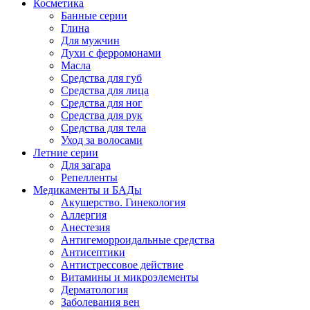
Косметика
Банные серии
Глина
Для мужчин
Духи с ферромонами
Масла
Средства для губ
Средства для лица
Средства для ног
Средства для рук
Средства для тела
Уход за волосами
Летние серии
Для загара
Репелленты
Медикаменты и БАДы
Акушерство. Гинекология
Аллергия
Анестезия
Антигеморроидальные средства
Антисептики
Антистрессовое действие
Витамины и микроэлементы
Дерматология
Заболевания вен