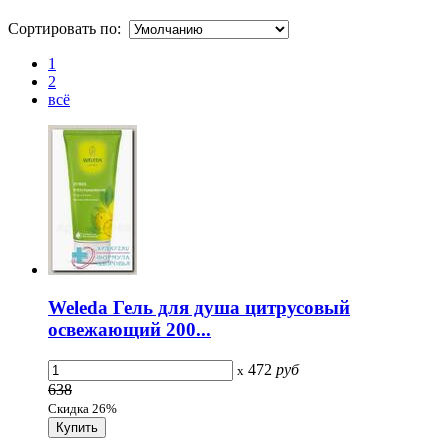
Сортировать по:
1
2
всё
Weleda Гель для душа цитрусовый
освежающий 200...
472
руб
x
638
Скидка 26%