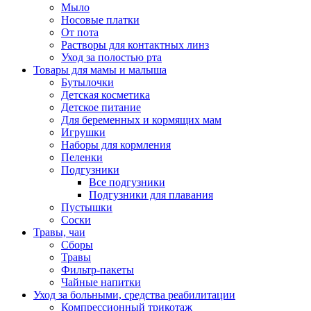
Мыло
Носовые платки
От пота
Растворы для контактных линз
Уход за полостью рта
Товары для мамы и малыша
Бутылочки
Детская косметика
Детское питание
Для беременных и кормящих мам
Игрушки
Наборы для кормления
Пеленки
Подгузники
Все подгузники
Подгузники для плавания
Пустышки
Соски
Травы, чаи
Сборы
Травы
Фильтр-пакеты
Чайные напитки
Уход за больными, средства реабилитации
Компрессионный трикотаж