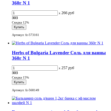
360г N 1
266
руб
x
303
Скидка 12%
Артикул: fz-573161
Herbs of Bulgaria Lavender Соль для ванны
360г N 1
257
руб
x
303
Скидка 15%
Артикул: fz-568149