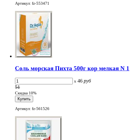
Артикул: fz-553471
Соль морская Пихта 500г кор мелкая N 1
46
руб
x
51
Скидка 10%
Артикул: fz-561526