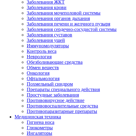
Заболевания ЖКТ
Заболевания крови
Заболевания мочеполовой системы
Заболевания органов дыхания
Заболевания печени и желчного пузыря
Заболевания сердечно-сосудистой системы
Заболевания суставов
Заболевания ушей
Иммуномодуляторы
Контроль веса
Неврология
Обезболивающие средства
Обмен веществ
Онкология
Офтальмология
Похмельный синдром
Препараты специального действия
Простудные заболевания
Противовирусное действие
Противовоспалительные средства
Противопаразитарные препараты
Медицинская техника
Гигиена носа
Глюкометры
Ингаляторы