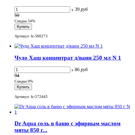
39
руб
x
59
Скидка 34%
Артикул: fz-560273
Чудо Хаш концентрат д/ванн 250 мл N 1
86
руб
x
94
Скидка 9%
Артикул: fz-572445
Dr Aqua соль в баню с эфирным маслом
мяты 850 г...