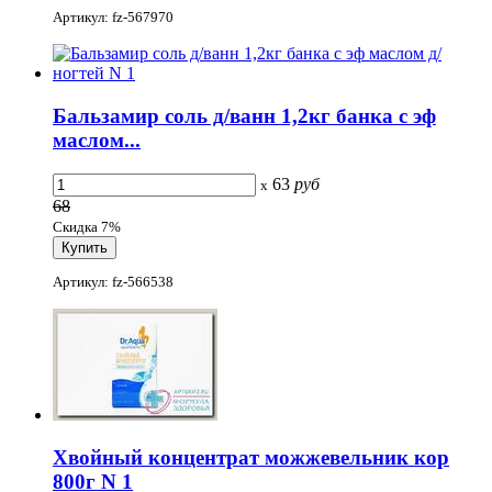
Артикул: fz-567970
Бальзамир соль д/ванн 1,2кг банка с эф
маслом...
63
руб
x
68
Скидка 7%
Артикул: fz-566538
Хвойный концентрат можжевельник кор
800г N 1