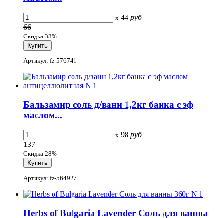
44
руб
x
66
Скидка 33%
Артикул: fz-576741
Бальзамир соль д/ванн 1,2кг банка с эф
маслом...
98
руб
x
137
Скидка 28%
Артикул: fz-564927
Herbs of Bulgaria Lavender Соль для ванны