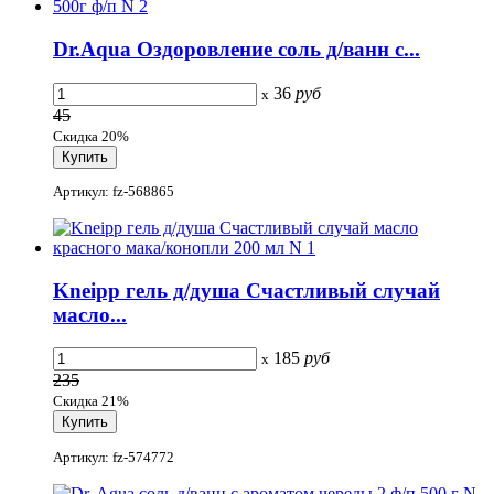
Dr.Aqua Оздоровление соль д/ванн с...
36
руб
x
45
Скидка 20%
Артикул: fz-568865
Kneipp гель д/душа Счастливый случай
масло...
185
руб
x
235
Скидка 21%
Артикул: fz-574772