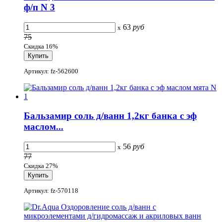
ф/п N 3
63
руб
x
75
Скидка 16%
Артикул: fz-562600
Бальзамир соль д/ванн 1,2кг банка с эф
маслом...
56
руб
x
77
Скидка 27%
Артикул: fz-570118