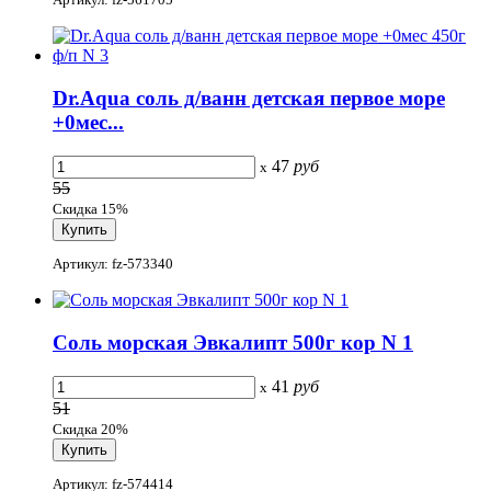
Dr.Aqua соль д/ванн детская первое море
+0мес...
47
руб
x
55
Скидка 15%
Артикул: fz-573340
Соль морская Эвкалипт 500г кор N 1
41
руб
x
51
Скидка 20%
Артикул: fz-574414