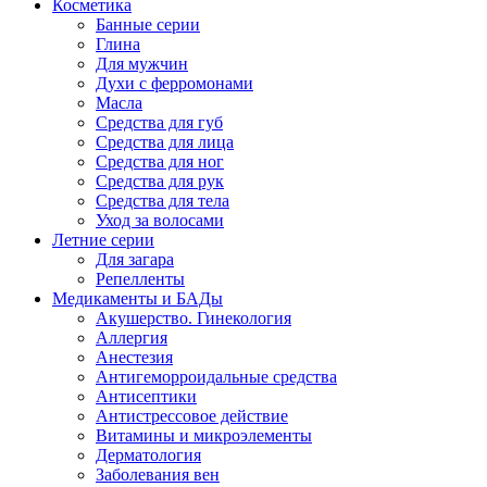
Косметика
Банные серии
Глина
Для мужчин
Духи с ферромонами
Масла
Средства для губ
Средства для лица
Средства для ног
Средства для рук
Средства для тела
Уход за волосами
Летние серии
Для загара
Репелленты
Медикаменты и БАДы
Акушерство. Гинекология
Аллергия
Анестезия
Антигеморроидальные средства
Антисептики
Антистрессовое действие
Витамины и микроэлементы
Дерматология
Заболевания вен