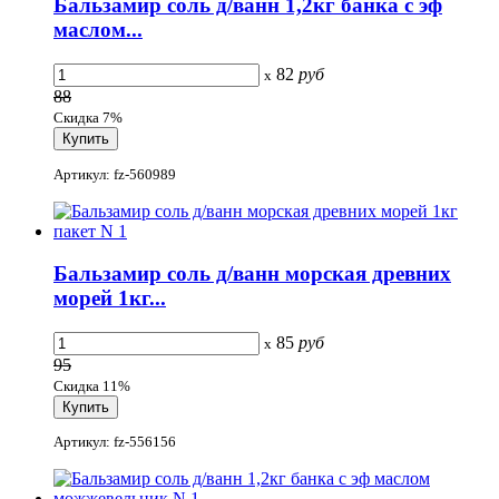
Бальзамир соль д/ванн 1,2кг банка с эф
маслом...
82
руб
x
88
Скидка 7%
Артикул: fz-560989
Бальзамир соль д/ванн морская древних
морей 1кг...
85
руб
x
95
Скидка 11%
Артикул: fz-556156