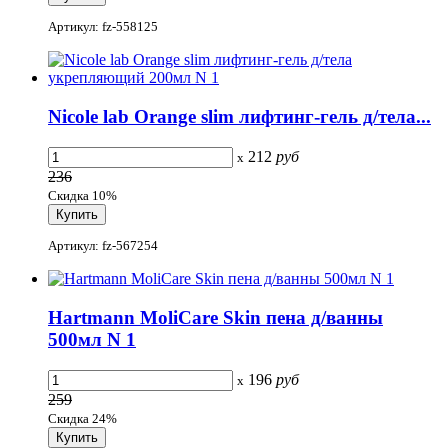
Артикул: fz-558125
Nicole lab Orange slim лифтинг-гель д/тела...
212
руб
x
236
Скидка 10%
Артикул: fz-567254
Hartmann MoliCare Skin пена д/ванны
500мл N 1
196
руб
x
259
Скидка 24%