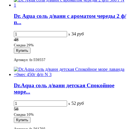
Dr. Agua соль д/ванн с ароматом череды 2 ф/
п...
34
руб
x
48
Скидка 29%
Артикул: fz-559557
Dr.Aqua соль д/ванн детская Спокойное
море...
52
руб
x
58
Скидка 10%
Артикул: fz-561705