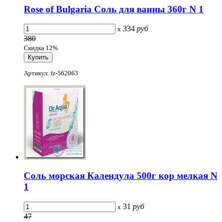
Rose of Bulgaria Соль для ванны 360г N 1
334
руб
x
380
Скидка 12%
Артикул: fz-562063
Соль морская Календула 500г кор мелкая N
1
31
руб
x
47