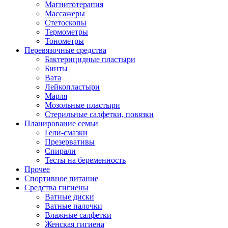
Магнитотерапия
Массажеры
Стетоскопы
Термометры
Тонометры
Перевязочные средства
Бактерицидные пластыри
Бинты
Вата
Лейкопластыри
Марля
Мозольные пластыри
Стерильные салфетки, повязки
Планирование семьи
Гели-смазки
Презервативы
Спирали
Тесты на беременность
Прочее
Спортивное питание
Средства гигиены
Ватные диски
Ватные палочки
Влажные салфетки
Женская гигиена