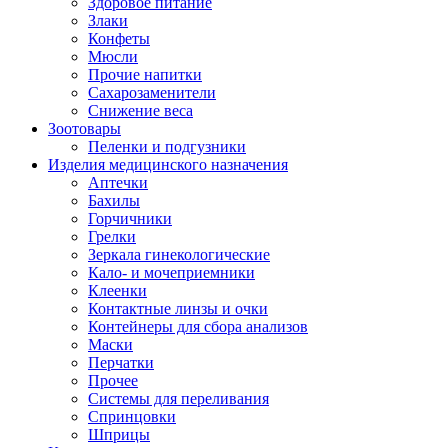
Здоровое питание
Злаки
Конфеты
Мюсли
Прочие напитки
Сахарозаменители
Снижение веса
Зоотовары
Пеленки и подгузники
Изделия медицинского назначения
Аптечки
Бахилы
Горчичники
Грелки
Зеркала гинекологические
Кало- и мочеприемники
Клеенки
Контактные линзы и очки
Контейнеры для сбора анализов
Маски
Перчатки
Прочее
Системы для переливания
Спринцовки
Шприцы