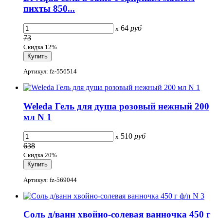
пихты 850...
64
руб
x
73
Скидка 12%
Артикул: fz-556514
Weleda Гель для душа розовый нежный 200
мл N 1
510
руб
x
638
Скидка 20%
Артикул: fz-569044
Соль д/ванн хвойно-солевая ванночка 450 г