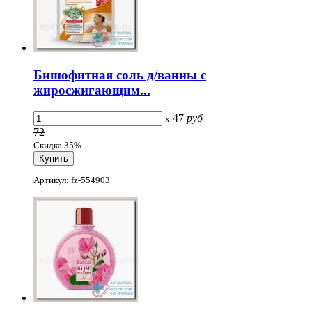
Бишофитная соль д/ванны с
жиросжигающим...
47
руб
x
72
Скидка 35%
Артикул: fz-554903