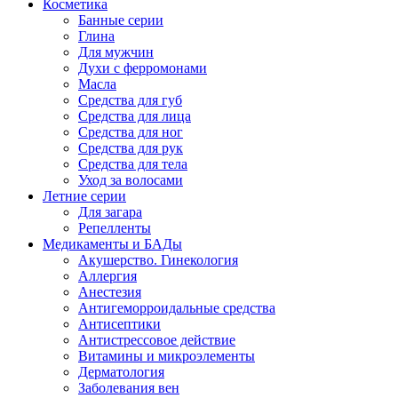
Косметика
Банные серии
Глина
Для мужчин
Духи с ферромонами
Масла
Средства для губ
Средства для лица
Средства для ног
Средства для рук
Средства для тела
Уход за волосами
Летние серии
Для загара
Репелленты
Медикаменты и БАДы
Акушерство. Гинекология
Аллергия
Анестезия
Антигеморроидальные средства
Антисептики
Антистрессовое действие
Витамины и микроэлементы
Дерматология
Заболевания вен