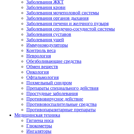
Заболевания ЖКТ
Заболевания крови
Заболевания мочеполовой системы
Заболевания органов дыхания
Заболевания печени и желчного пузыря
Заболевания сердечно-сосудистой системы
Заболевания суставов
Заболевания ушей
Иммуномодуляторы
Контроль веса
Неврология
Обезболивающие средства
Обмен веществ
Онкология
Офтальмология
Похмельный синдром
Препараты специального действия
Простудные заболевания
Противовирусное действие
Противовоспалительные средства
Противопаразитарные препараты
Медицинская техника
Гигиена носа
Глюкометры
Ингаляторы