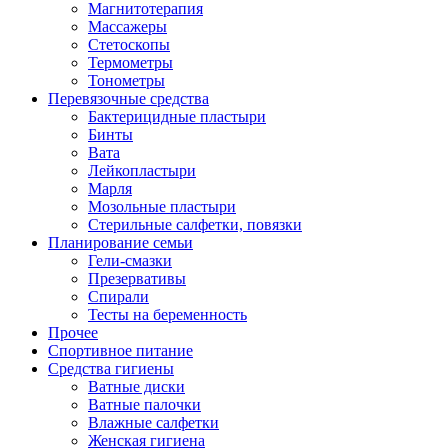
Магнитотерапия
Массажеры
Стетоскопы
Термометры
Тонометры
Перевязочные средства
Бактерицидные пластыри
Бинты
Вата
Лейкопластыри
Марля
Мозольные пластыри
Стерильные салфетки, повязки
Планирование семьи
Гели-смазки
Презервативы
Спирали
Тесты на беременность
Прочее
Спортивное питание
Средства гигиены
Ватные диски
Ватные палочки
Влажные салфетки
Женская гигиена