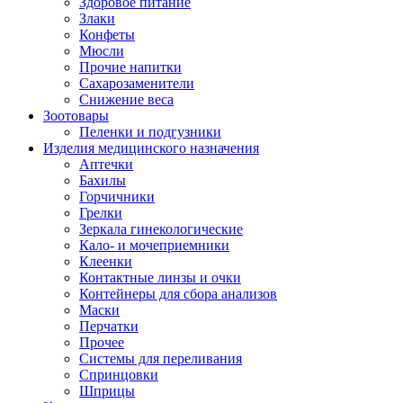
Здоровое питание
Злаки
Конфеты
Мюсли
Прочие напитки
Сахарозаменители
Снижение веса
Зоотовары
Пеленки и подгузники
Изделия медицинского назначения
Аптечки
Бахилы
Горчичники
Грелки
Зеркала гинекологические
Кало- и мочеприемники
Клеенки
Контактные линзы и очки
Контейнеры для сбора анализов
Маски
Перчатки
Прочее
Системы для переливания
Спринцовки
Шприцы