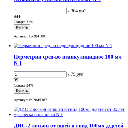
304
руб
x
441
Скидка 31%
Артикул: fz-2841091
Перметрин сред-во педикулицидное 100 мл
N 1
75
руб
x
99
Скидка 24%
Артикул: fz-2845387
ДИС-2 лосьон от вшей и гнид 100мл д/детей