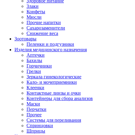
Здоровое питание
Злаки
Конфеты
Мюсли
Прочие напитки
Сахарозаменители
Снижение веса
Зоотовары
Пеленки и подгузники
Изделия медицинского назначения
Аптечки
Бахилы
Горчичники
Грелки
Зеркала гинекологические
Кало- и мочеприемники
Клеенки
Контактные линзы и очки
Контейнеры для сбора анализов
Маски
Перчатки
Прочее
Системы для переливания
Спринцовки
Шприцы