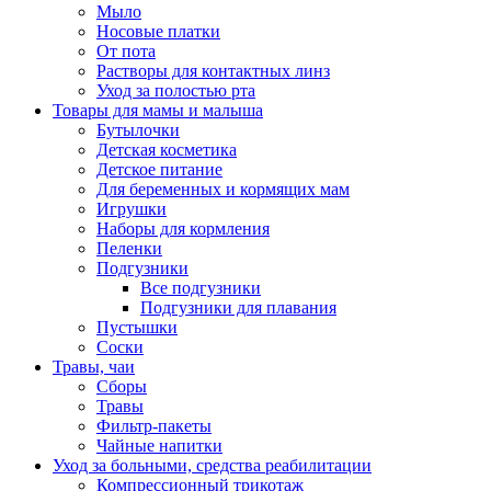
Мыло
Носовые платки
От пота
Растворы для контактных линз
Уход за полостью рта
Товары для мамы и малыша
Бутылочки
Детская косметика
Детское питание
Для беременных и кормящих мам
Игрушки
Наборы для кормления
Пеленки
Подгузники
Все подгузники
Подгузники для плавания
Пустышки
Соски
Травы, чаи
Сборы
Травы
Фильтр-пакеты
Чайные напитки
Уход за больными, средства реабилитации
Компрессионный трикотаж