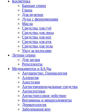
Косметика
Банные серии
Глина
Для мужчин
Духи с ферромонами
Масла
Средства для губ
Средства для лица
Средства для ног
Средства для рук
Средства для тела
Уход за волосами
Летние серии
Для загара
Репелленты
Медикаменты и БАДы
Акушерство. Гинекология
Аллергия
Анестезия
Антигеморроидальные средства
Антисептики
Антистрессовое действие
Витамины и микроэлементы
Дерматология
Заболевания вен