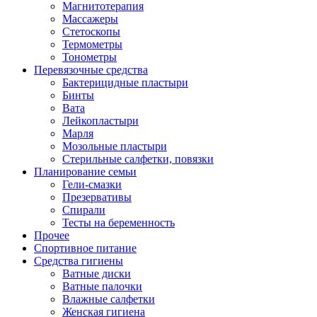
Магнитотерапия
Массажеры
Стетоскопы
Термометры
Тонометры
Перевязочные средства
Бактерицидные пластыри
Бинты
Вата
Лейкопластыри
Марля
Мозольные пластыри
Стерильные салфетки, повязки
Планирование семьи
Гели-смазки
Презервативы
Спирали
Тесты на беременность
Прочее
Спортивное питание
Средства гигиены
Ватные диски
Ватные палочки
Влажные салфетки
Женская гигиена