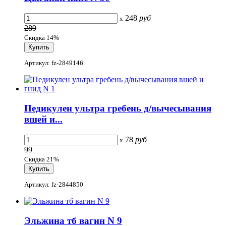
248
руб
x
289
Скидка 14%
Артикул: fz-2849146
Педикулен ультра гребень д/вычесывания
вшей и...
78
руб
x
99
Скидка 21%
Артикул: fz-2844850
Эльжина тб вагин N 9