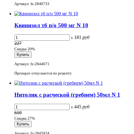
Артикул: fz-2840733
Квинизол тб п/о 500 мг N 10
181
руб
x
227
Скидка 20%
Артикул: fz-2844671
Препарат отпускается по рецепту
Нитолик с расческой (гребнем) 50мл N 1
445
руб
x
610
Скидка 27%
Артикул: fz-2845924