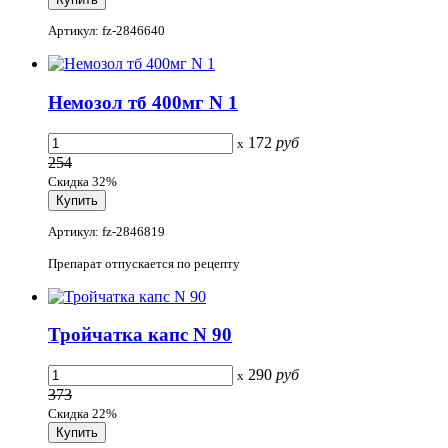
Артикул: fz-2846640
Немозол тб 400мг N 1
172
руб
x
254
Скидка 32%
Артикул: fz-2846819
Препарат отпускается по рецепту
Тройчатка капс N 90
290
руб
x
373
Скидка 22%