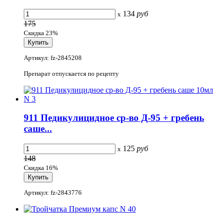
134
руб
x
175
Скидка 23%
Артикул: fz-2845208
Препарат отпускается по рецепту
911 Педикулицидное ср-во Д-95 + гребень
саше...
125
руб
x
148
Скидка 16%
Артикул: fz-2843776