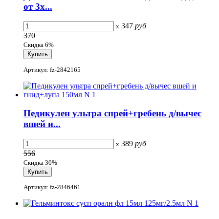
от 3х...
347
руб
x
370
Скидка 6%
Артикул: fz-2842165
Педикулен ультра спрей+гребень д/вычес
вшей и...
389
руб
x
556
Скидка 30%
Артикул: fz-2846461