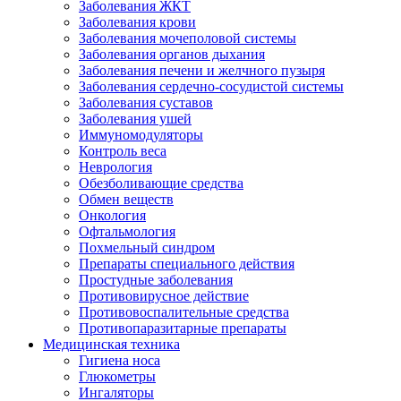
Заболевания ЖКТ
Заболевания крови
Заболевания мочеполовой системы
Заболевания органов дыхания
Заболевания печени и желчного пузыря
Заболевания сердечно-сосудистой системы
Заболевания суставов
Заболевания ушей
Иммуномодуляторы
Контроль веса
Неврология
Обезболивающие средства
Обмен веществ
Онкология
Офтальмология
Похмельный синдром
Препараты специального действия
Простудные заболевания
Противовирусное действие
Противовоспалительные средства
Противопаразитарные препараты
Медицинская техника
Гигиена носа
Глюкометры
Ингаляторы