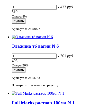
477
руб
x
519
Скидка 8%
Артикул: fz-2848072
Эльжина тб вагин N 6
301
руб
x
408
Скидка 26%
Артикул: fz-2845745
Препарат отпускается по рецепту
Full Marks раствор 100мл N 1