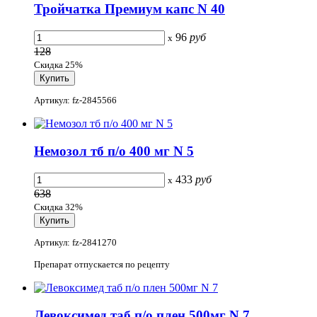
Тройчатка Премиум капс N 40
96
руб
x
128
Скидка 25%
Артикул: fz-2845566
Немозол тб п/о 400 мг N 5
433
руб
x
638
Скидка 32%
Артикул: fz-2841270
Препарат отпускается по рецепту
Левоксимед таб п/о плен 500мг N 7