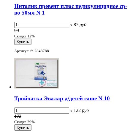
Нитолик превент плюс педикулицидное ср-
во 50мл N 1
87
руб
x
99
Скидка 12%
Артикул: fz-2848788
Тройчатка Эвалар д/детей саше N 10
122
руб
x
172
Скидка 29%