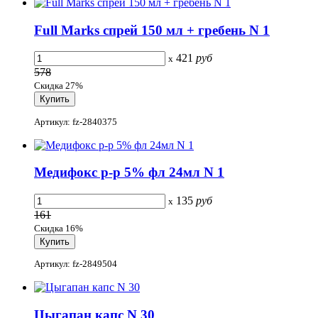
Full Marks спрей 150 мл + гребень N 1
421
руб
x
578
Скидка 27%
Артикул: fz-2840375
Медифокс р-р 5% фл 24мл N 1
135
руб
x
161
Скидка 16%
Артикул: fz-2849504
Цыгапан капс N 30