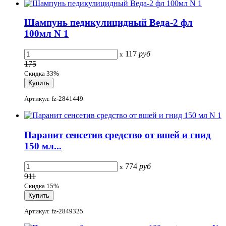
Шампунь педикулицидный Веда-2 фл
100мл N 1
117
руб
x
175
Скидка 33%
Артикул: fz-2841449
Паранит сенсетив средство от вшей и гнид
150 мл...
774
руб
x
911
Скидка 15%
Артикул: fz-2849325