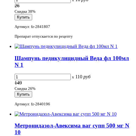
26
Скидка 38%
Артикул: fz-2841807
Препарат отпускается по рецепту
Шампунь педикулицидный Веда фл 100мл
N 1
110
руб
x
149
Скидка 26%
Артикул: fz-2840196
Метронидазол-Авексима ваг супп 500 мг N
10