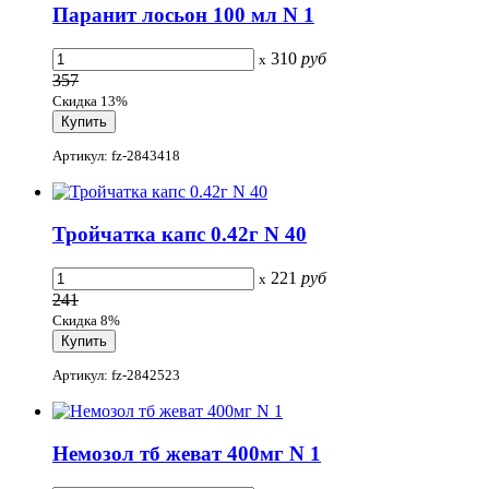
Паранит лосьон 100 мл N 1
310
руб
x
357
Скидка 13%
Артикул: fz-2843418
Тройчатка капс 0.42г N 40
221
руб
x
241
Скидка 8%
Артикул: fz-2842523
Немозол тб жеват 400мг N 1