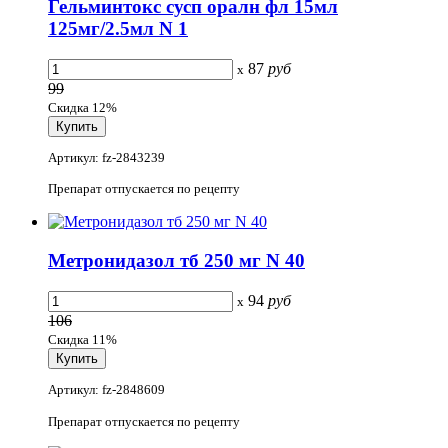
Гельминтокс сусп оралн фл 15мл
125мг/2.5мл N 1
87
руб
x
99
Скидка 12%
Артикул: fz-2843239
Препарат отпускается по рецепту
Метронидазол тб 250 мг N 40
94
руб
x
106
Скидка 11%
Артикул: fz-2848609
Препарат отпускается по рецепту