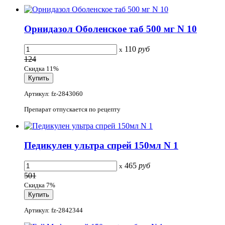
Орнидазол Оболенское таб 500 мг N 10
110
руб
x
124
Скидка 11%
Артикул: fz-2843060
Препарат отпускается по рецепту
Педикулен ультра спрей 150мл N 1
465
руб
x
501
Скидка 7%
Артикул: fz-2842344