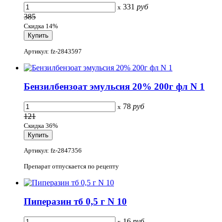
331
руб
x
385
Скидка 14%
Артикул: fz-2843597
Бензилбензоат эмульсия 20% 200г фл N 1
78
руб
x
121
Скидка 36%
Артикул: fz-2847356
Препарат отпускается по рецепту
Пиперазин тб 0,5 г N 10
16
руб
x