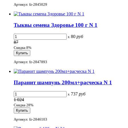
Артикул: fz-2845029
Тыквы семена Здоровье 100 г N 1
80
руб
x
87
Скидка 8%
Артикул: fz-2847893
Паранит шампунь 200мл+расческа N 1
737
руб
x
1 024
Скидка 28%
Артикул: fz-2846103