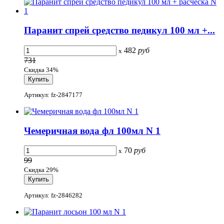
Паранит спрей средство педикул 100 мл +...
482
руб
x
731
Скидка 34%
Артикул: fz-2847177
Чемеричная вода фл 100мл N 1
70
руб
x
99
Скидка 29%
Артикул: fz-2846282