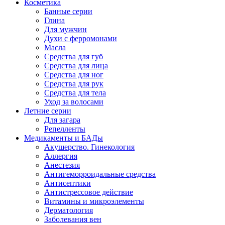
Косметика
Банные серии
Глина
Для мужчин
Духи с ферромонами
Масла
Средства для губ
Средства для лица
Средства для ног
Средства для рук
Средства для тела
Уход за волосами
Летние серии
Для загара
Репелленты
Медикаменты и БАДы
Акушерство. Гинекология
Аллергия
Анестезия
Антигеморроидальные средства
Антисептики
Антистрессовое действие
Витамины и микроэлементы
Дерматология
Заболевания вен