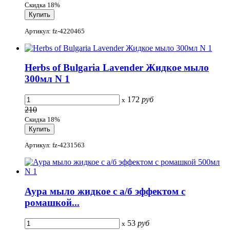
Скидка 18%
Артикул: fz-4220465
Herbs of Bulgaria Lavender Жидкое мыло
300мл N 1
172
руб
x
210
Скидка 18%
Артикул: fz-4231563
Аура мыло жидкое с а/б эффектом с
ромашкой...
53
руб
x