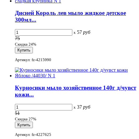
Дисней Король лев мыло жидкое детское
300мл...
57
руб
x
75
Скидка 24%
Артикул: fz-4215990
Курносики мыло хозяйственное 140г д/чувст
кожи...
37
руб
x
51
Скидка 27%
Артикул: fz-4227625