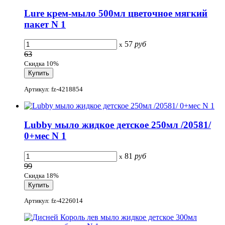
Lure крем-мыло 500мл цветочное мягкий
пакет N 1
57
руб
x
63
Скидка 10%
Артикул: fz-4218854
Lubby мыло жидкое детское 250мл /20581/
0+мес N 1
81
руб
x
99
Скидка 18%
Артикул: fz-4226014