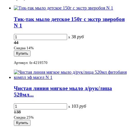
Тик-так мыло детское 150г с экстр зверобоя
N 1
38
руб
x
44
Скидка 14%
Артикул: fz-4219570
Чистая линия мягкое мыло д/рук/лица
520мл...
103
руб
x
138
Скидка 25%