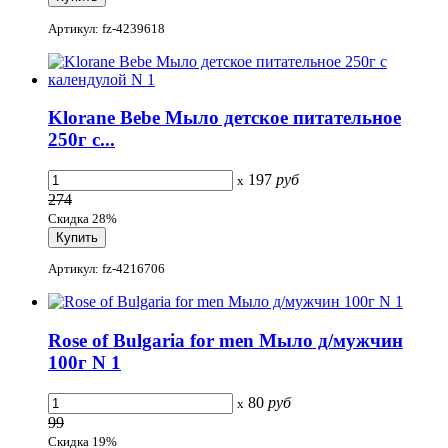
Артикул: fz-4239618
Klorane Bebe Мыло детское питательное
250г с...
197
руб
x
274
Скидка 28%
Артикул: fz-4216706
Rose of Bulgaria for men Мыло д/мужчин
100г N 1
80
руб
x
99
Скидка 19%