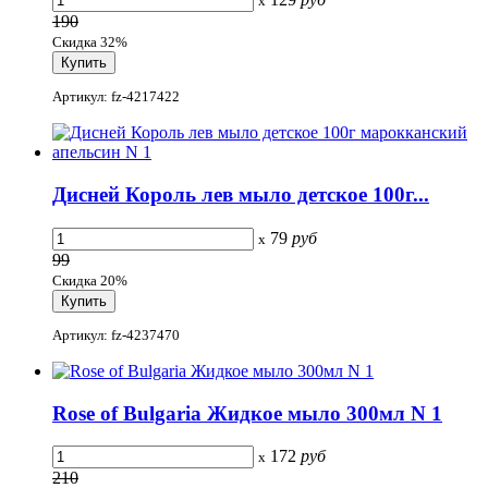
x
190
Скидка 32%
Артикул: fz-4217422
Дисней Король лев мыло детское 100г...
79
руб
x
99
Скидка 20%
Артикул: fz-4237470
Rose of Bulgaria Жидкое мыло 300мл N 1
172
руб
x
210