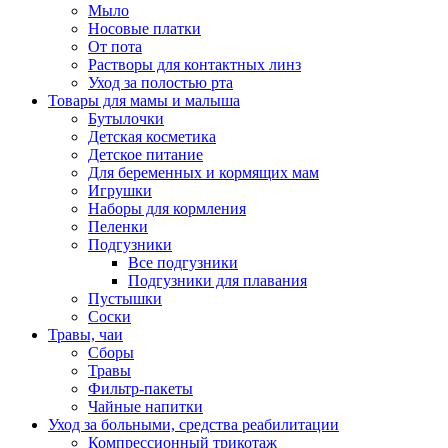
Мыло
Носовые платки
От пота
Растворы для контактных линз
Уход за полостью рта
Товары для мамы и малыша
Бутылочки
Детская косметика
Детское питание
Для беременных и кормящих мам
Игрушки
Наборы для кормления
Пеленки
Подгузники
Все подгузники
Подгузники для плавания
Пустышки
Соски
Травы, чаи
Сборы
Травы
Фильтр-пакеты
Чайные напитки
Уход за больными, средства реабилитации
Компрессионный трикотаж