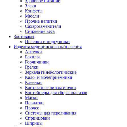
Здоровое питание
Злаки
Конфеты
Мюсли
Прочие напитки
Сахарозаменители
Снижение веса
Зоотовары
Пеленки и подгузники
Изделия медицинского назначения
Аптечки
Бахилы
Горчичники
Грелки
Зеркала гинекологические
Кало- и мочеприемники
Клеенки
Контактные линзы и очки
Контейнеры для сбора анализов
Маски
Перчатки
Прочее
Системы для переливания
Спринцовки
Шприцы