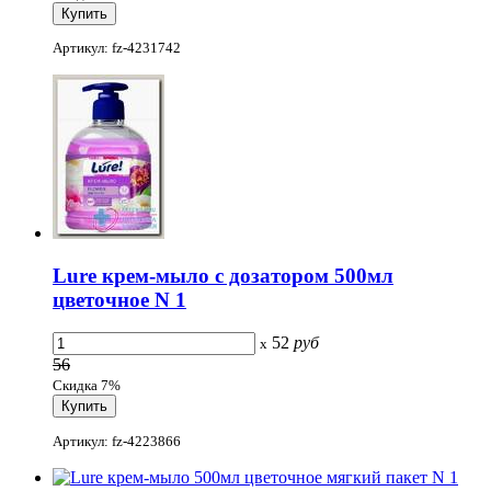
Артикул: fz-4231742
Lure крем-мыло с дозатором 500мл
цветочное N 1
52
руб
x
56
Скидка 7%
Артикул: fz-4223866