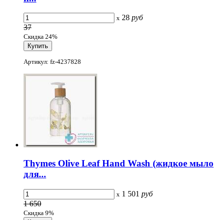
28
руб
x
37
Скидка 24%
Артикул: fz-4237828
Thymes Olive Leaf Hand Wash (жидкое мыло
для...
1 501
руб
x
1 650
Скидка 9%