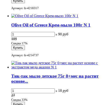
Артикул: fz-4218317
Olive Oil of Greece Крем-мыло 100г N 1
90
руб
x
109
Скидка 17%
Артикул: fz-4214737
Тик-так мыло детское 75г 0+мес на растит
основе...
18
руб
x
27
Скидка 33%