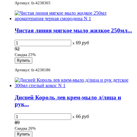
Артикул: fz-4238365
Чистая линия мягкое мыло жидкое 250мл...
69
руб
x
92
Скидка 25%
Артикул: fz-4238186
Дисней Король лев крем-мыло д/лица и
рук...
66
руб
x
89
Скидка 26%