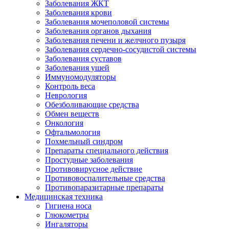
Заболевания ЖКТ
Заболевания крови
Заболевания мочеполовой системы
Заболевания органов дыхания
Заболевания печени и желчного пузыря
Заболевания сердечно-сосудистой системы
Заболевания суставов
Заболевания ушей
Иммуномодуляторы
Контроль веса
Неврология
Обезболивающие средства
Обмен веществ
Онкология
Офтальмология
Похмельный синдром
Препараты специального действия
Простудные заболевания
Противовирусное действие
Противовоспалительные средства
Противопаразитарные препараты
Медицинская техника
Гигиена носа
Глюкометры
Ингаляторы