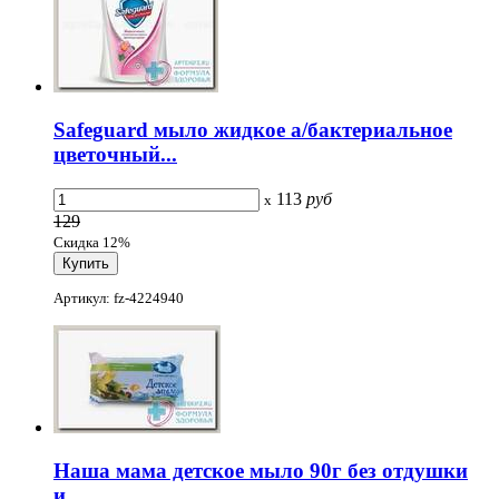
Safeguard мыло жидкое а/бактериальное
цветочный...
113
руб
x
129
Скидка 12%
Артикул: fz-4224940
Наша мама детское мыло 90г без отдушки
и...