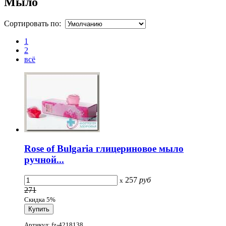
Мыло
Сортировать по:
1
2
всё
Rose of Bulgaria глицериновое мыло
ручной...
257
руб
x
271
Скидка 5%
Артикул: fz-4218138