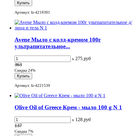
Артикул: fz-4219391
Avene Мыло с колд-кремом 100г
ультрапитательное...
275
руб
x
363
Скидка 24%
Артикул: fz-4221539
Olive Oil of Greece Крем - мыло 100 g N 1
128
руб
x
137
Скидка 7%