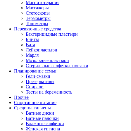
Магнитотерапия
Массажеры
Стетоскопы
Термометры
Тонометры
Перевязочные средства
Бактерицидные пластыри
Бинты
Вата
Лейкопластыри
Марля
Мозольные пластыри
Стерильные салфетки, повязки
Планирование семьи
Гели-смазки
Презервативы
Спирали
Тесты на беременность
Прочее
Спортивное питание
Средства гигиены
Ватные диски
Ватные палочки
Влажные салфетки
Женская гигиена