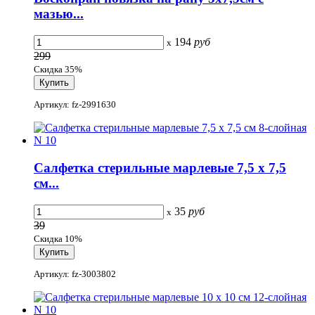
мазью...
194
руб
x
299
Скидка 35%
Артикул: fz-2991630
Салфетка стерильные марлевые 7,5 х 7,5
см...
35
руб
x
39
Скидка 10%
Артикул: fz-3003802