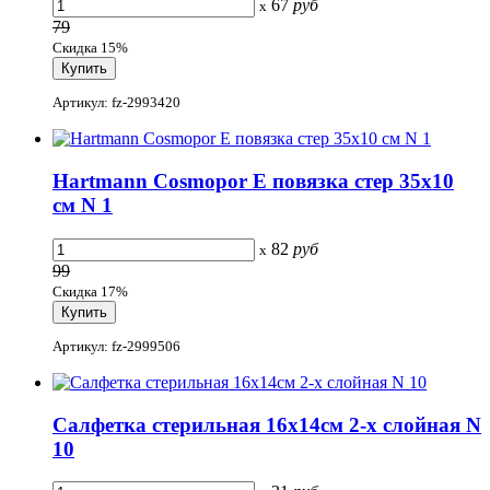
67
руб
x
79
Скидка 15%
Артикул: fz-2993420
Hartmann Cosmopor E повязка стер 35х10
см N 1
82
руб
x
99
Скидка 17%
Артикул: fz-2999506
Салфетка стерильная 16х14см 2-х слойная N
10