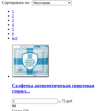
Сортировать по:
1
2
3
4
5
6
всё
Салфетка антисептическая спиртовая
стерил...
72
руб
x
99
Скидка 27%