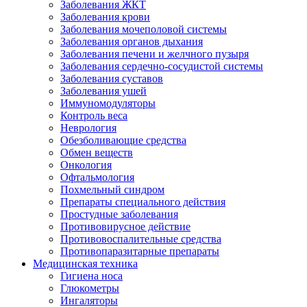
Заболевания ЖКТ
Заболевания крови
Заболевания мочеполовой системы
Заболевания органов дыхания
Заболевания печени и желчного пузыря
Заболевания сердечно-сосудистой системы
Заболевания суставов
Заболевания ушей
Иммуномодуляторы
Контроль веса
Неврология
Обезболивающие средства
Обмен веществ
Онкология
Офтальмология
Похмельный синдром
Препараты специального действия
Простудные заболевания
Противовирусное действие
Противовоспалительные средства
Противопаразитарные препараты
Медицинская техника
Гигиена носа
Глюкометры
Ингаляторы