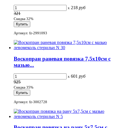
218
руб
x
321
Скидка 32%
Артикул: fz-2991093
Воскопран раневая повязка 7,5х10см с
мазью...
601
руб
x
925
Скидка 35%
Артикул: fz-3002728
Воскопран повязка на рану 5х7,5см с