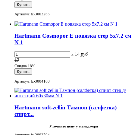
Артикул: fz-3003265
Hartmann Cosmopor E повязка стер 5х7.2 см
N 1
14
руб
x
17
Скидка 18%
Артикул: fz-3004160
Hartmann soft-zellin Тампон (салфетка)
спирт...
Уточните цену у менеджера
Артикул: fz-2992704