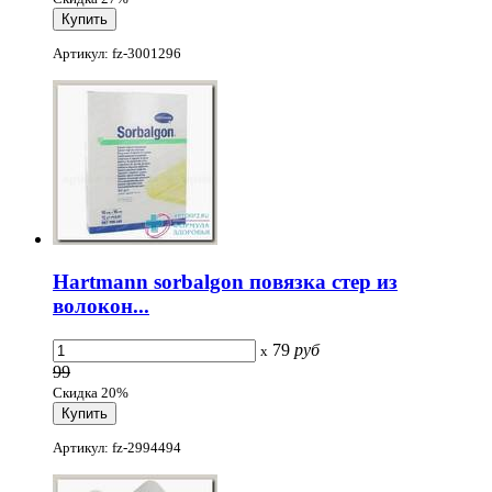
Артикул: fz-3001296
Hartmann sorbalgon повязка стер из
волокон...
79
руб
x
99
Скидка 20%
Артикул: fz-2994494