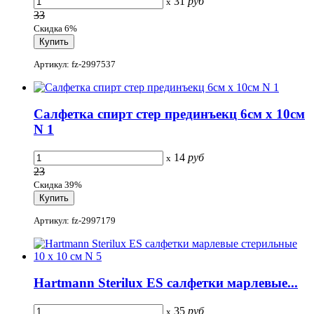
31
руб
x
33
Скидка 6%
Артикул: fz-2997537
Салфетка спирт стер прединъекц 6см x 10см
N 1
14
руб
x
23
Скидка 39%
Артикул: fz-2997179
Hartmann Sterilux ES салфетки марлевые...
35
руб
x