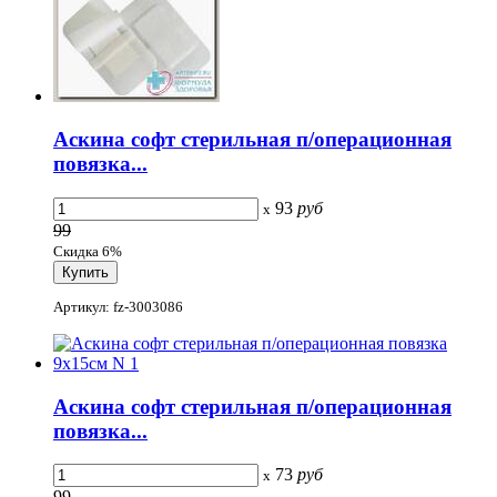
Аскина софт стерильная п/операционная
повязка...
93
руб
x
99
Скидка 6%
Артикул: fz-3003086
Аскина софт стерильная п/операционная
повязка...
73
руб
x
99