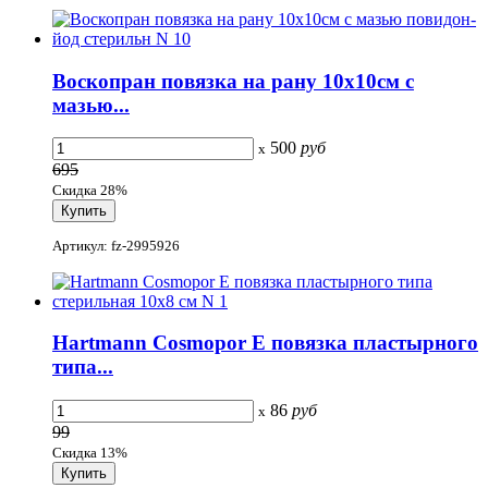
Воскопран повязка на рану 10х10см с
мазью...
500
руб
x
695
Скидка 28%
Артикул: fz-2995926
Hartmann Cosmopor Е повязка пластырного
типа...
86
руб
x
99
Скидка 13%