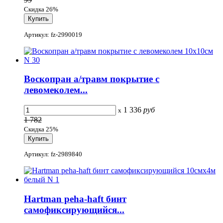
Скидка 26%
Артикул: fz-2990019
Воскопран а/травм покрытие с
левомеколем...
1 336
руб
x
1 782
Скидка 25%
Артикул: fz-2989840
Hartman peha-haft бинт
самофиксирующийся...