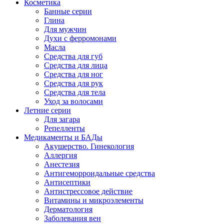
Косметика
Банные серии
Глина
Для мужчин
Духи с ферромонами
Масла
Средства для губ
Средства для лица
Средства для ног
Средства для рук
Средства для тела
Уход за волосами
Летние серии
Для загара
Репелленты
Медикаменты и БАДы
Акушерство. Гинекология
Аллергия
Анестезия
Антигеморроидальные средства
Антисептики
Антистрессовое действие
Витамины и микроэлементы
Дерматология
Заболевания вен