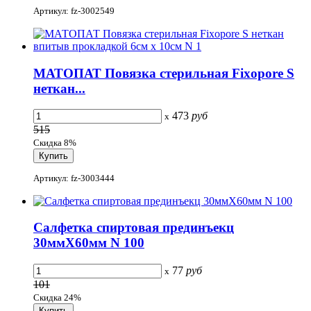
Артикул: fz-3002549
МАТОПАТ Повязка стерильная Fixopore S
неткан...
473
руб
x
515
Скидка 8%
Артикул: fz-3003444
Салфетка спиртовая прединъекц
30ммХ60мм N 100
77
руб
x
101
Скидка 24%