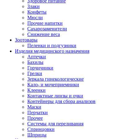
Здоровое питание
Злаки
Конфеты
Мюсли
Прочие напитки
Сахарозаменители
Снижение веса
Зоотовары
Пеленки и подгузники
Изделия медицинского назначения
Аптечки
Бахилы
Горчичники
Грелки
Зеркала гинекологические
Кало- и мочеприемники
Клеенки
Контактные линзы и очки
Контейнеры для сбора анализов
Маски
Перчатки
Прочее
Системы для переливания
Спринцовки
Шприцы