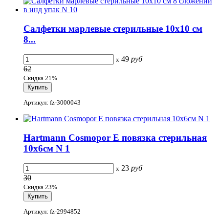
Салфетки марлевые стерильные 10х10 см
8...
49
руб
x
62
Скидка 21%
Артикул: fz-3000043
Hartmann Cosmopor E повязка стерильная
10х6см N 1
23
руб
x
30
Скидка 23%
Артикул: fz-2994852