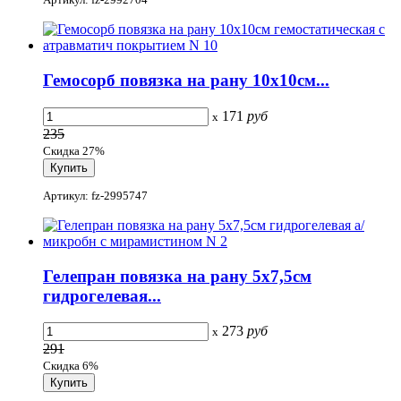
Гемосорб повязка на рану 10x10см...
171
руб
x
235
Скидка 27%
Артикул: fz-2995747
Гелепран повязка на рану 5x7,5см
гидрогелевая...
273
руб
x
291
Скидка 6%