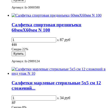
Артикул: fz-3000580
Салфетка спиртовая прединъекц
60ммХ60мм N 100
87
руб
x
111
Скидка 22%
Артикул: fz-2989124
Салфетки марлевые стерильные 5х5 см 12
сложений...
34
руб
x
37
Скидка 8%