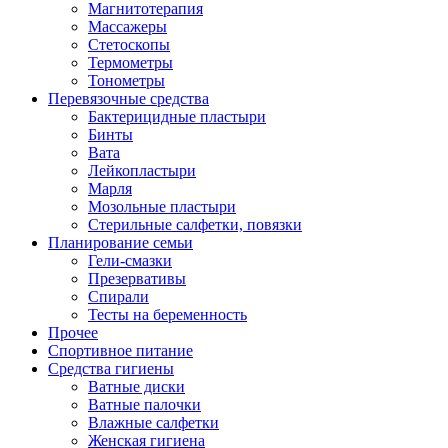
Магнитотерапия
Массажеры
Стетоскопы
Термометры
Тонометры
Перевязочные средства
Бактерицидные пластыри
Бинты
Вата
Лейкопластыри
Марля
Мозольные пластыри
Стерильные салфетки, повязки
Планирование семьи
Гели-смазки
Презервативы
Спирали
Тесты на беременность
Прочее
Спортивное питание
Средства гигиены
Ватные диски
Ватные палочки
Влажные салфетки
Женская гигиена