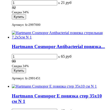
21
руб
x
32
Скидка 34%
Артикул: fz-2997000
Hartmann Cosmopor Antibacterial повязка...
65
руб
x
99
Скидка 34%
Артикул: fz-2991451
Hartmann Cosmopor E повязка стер 35х10
см N 1