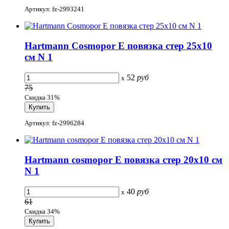
Артикул: fz-2993241
Hartmann Cosmopor E повязка стер 25х10
см N 1
52
руб
x
75
Скидка 31%
Артикул: fz-2996284
Hartmann cosmopor E повязка стер 20х10 см
N 1
40
руб
x
61
Скидка 34%