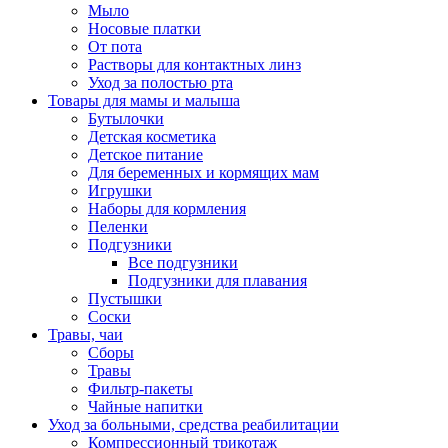
Мыло
Носовые платки
От пота
Растворы для контактных линз
Уход за полостью рта
Товары для мамы и малыша
Бутылочки
Детская косметика
Детское питание
Для беременных и кормящих мам
Игрушки
Наборы для кормления
Пеленки
Подгузники
Все подгузники
Подгузники для плавания
Пустышки
Соски
Травы, чаи
Сборы
Травы
Фильтр-пакеты
Чайные напитки
Уход за больными, средства реабилитации
Компрессионный трикотаж