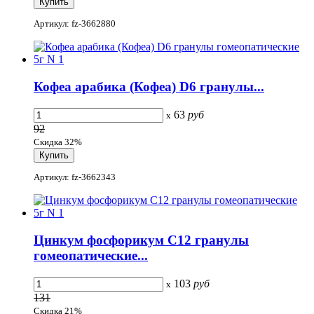
Артикул: fz-3662880
Кофеа арабика (Кофеа) D6 гранулы...
63
руб
x
92
Скидка 32%
Артикул: fz-3662343
Цинкум фосфорикум C12 гранулы
гомеопатические...
103
руб
x
131
Скидка 21%