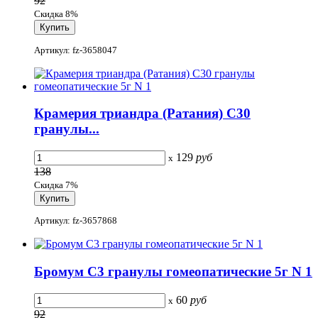
92
Скидка 8%
Артикул: fz-3658047
Крамерия триандра (Ратания) С30
гранулы...
129
руб
x
138
Скидка 7%
Артикул: fz-3657868
Бромум С3 гранулы гомеопатические 5г N 1
60
руб
x
92