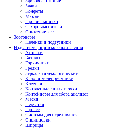
Здоровое питание
Злаки
Конфеты
Мюсли
Прочие напитки
Сахарозаменители
Снижение веса
Зоотовары
Пеленки и подгузники
Изделия медицинского назначения
Аптечки
Бахилы
Горчичники
Грелки
Зеркала гинекологические
Кало- и мочеприемники
Клеенки
Контактные линзы и очки
Контейнеры для сбора анализов
Маски
Перчатки
Прочее
Системы для переливания
Спринцовки
Шприцы