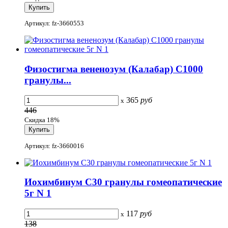
Артикул: fz-3660553
Физостигма вененозум (Калабар) С1000
гранулы...
365
руб
x
446
Скидка 18%
Артикул: fz-3660016
Иохимбинум С30 гранулы гомеопатические
5г N 1
117
руб
x
138