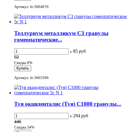
Артикул: fz-3664670
Теллуриум металликум С3 гранулы
гомеопатические...
85
руб
x
92
Скидка 8%
Артикул: fz-3663596
Туя окциденталис (Туя) С1000 гранулы...
294
руб
x
446
Скидка 34%