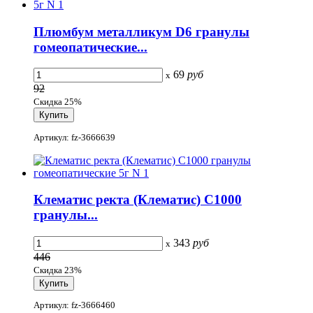
Плюмбум металликум D6 гранулы
гомеопатические...
69
руб
x
92
Скидка 25%
Артикул: fz-3666639
Клематис ректа (Клематис) С1000
гранулы...
343
руб
x
446
Скидка 23%
Артикул: fz-3666460