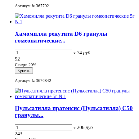
Артикул: fz-3677021
Хамомилла рекутита D6 гранулы
гомеопатические...
74
руб
x
92
Скидка 20%
Артикул: fz-3676842
Пульсатилла пратенсис (Пульсатилла) С50
гранулы...
206
руб
x
243