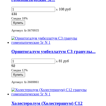
108
руб
x
131
Скидка 18%
Артикул: fz-3670935
Орнитогалум умбеллатум C3 гранулы...
81
руб
x
92
Скидка 12%
Артикул: fz-3669861
Холестеролум (Холестеринум) С12