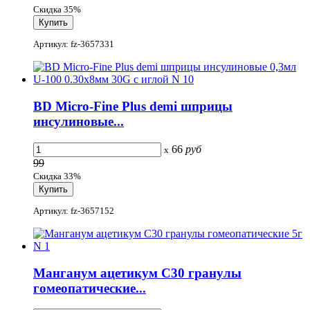
Скидка 35%
Артикул: fz-3657331
BD Micro-Fine Plus demi шприцы
инсулиновые...
66
руб
x
99
Скидка 33%
Артикул: fz-3657152
Манганум ацетикум C30 гранулы
гомеопатические...