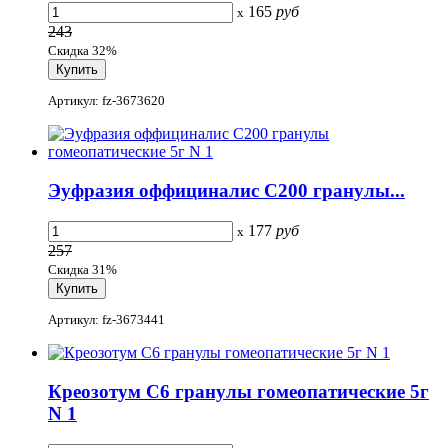
165
руб
x
243
Скидка 32%
Артикул: fz-3673620
Эуфразия оффициналис С200 гранулы...
177
руб
x
257
Скидка 31%
Артикул: fz-3673441
Креозотум С6 гранулы гомеопатические 5г
N 1