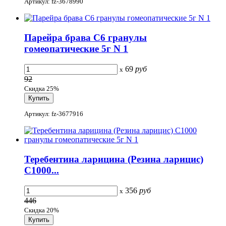
Артикул: fz-3678990
Парейра брава C6 гранулы
гомеопатические 5г N 1
69
руб
x
92
Скидка 25%
Артикул: fz-3677916
Теребентина ларицина (Резина ларицис)
С1000...
356
руб
x
446
Скидка 20%