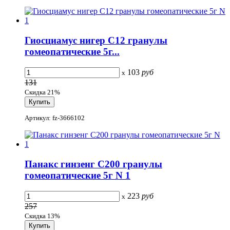
Гиосциамус нигер C12 гранулы
гомеопатические 5г...
103
руб
x
131
Скидка 21%
Артикул: fz-3666102
Панакс гинзенг С200 гранулы
гомеопатические 5г N 1
223
руб
x
257
Скидка 13%