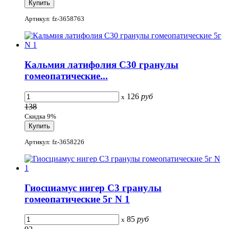
Артикул: fz-3658763
Кальмия латифолия С30 гранулы
гомеопатические...
126
руб
x
138
Скидка 9%
Артикул: fz-3658226
Гиосциамус нигер C3 гранулы
гомеопатические 5г N 1
85
руб
x