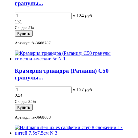
гранулы...
124
руб
x
131
Скидка 5%
Артикул: fz-3668787
Крамерия триандра (Ратания) С50
гранулы...
157
руб
x
243
Скидка 35%
Артикул: fz-3668608