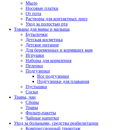
Мыло
Носовые платки
От пота
Растворы для контактных линз
Уход за полостью рта
Товары для мамы и малыша
Бутылочки
Детская косметика
Детское питание
Для беременных и кормящих мам
Игрушки
Наборы для кормления
Пеленки
Подгузники
Все подгузники
Подгузники для плавания
Пустышки
Соски
Травы, чаи
Сборы
Травы
Фильтр-пакеты
Чайные напитки
Уход за больными, средства реабилитации
Компрессионный трикотаж