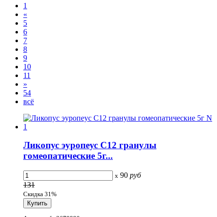
1
«
5
6
7
8
9
10
11
»
54
всё
Ликопус эуропеус С12 гранулы
гомеопатические 5г...
90
руб
x
131
Скидка 31%