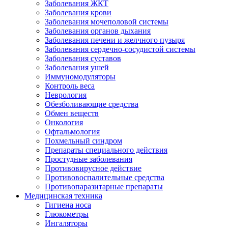
Заболевания ЖКТ
Заболевания крови
Заболевания мочеполовой системы
Заболевания органов дыхания
Заболевания печени и желчного пузыря
Заболевания сердечно-сосудистой системы
Заболевания суставов
Заболевания ушей
Иммуномодуляторы
Контроль веса
Неврология
Обезболивающие средства
Обмен веществ
Онкология
Офтальмология
Похмельный синдром
Препараты специального действия
Простудные заболевания
Противовирусное действие
Противовоспалительные средства
Противопаразитарные препараты
Медицинская техника
Гигиена носа
Глюкометры
Ингаляторы