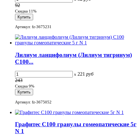
92
Скидка 11%
Артикул: fz-3675231
Лилиум ланцифолиум (Лилиум тигринум)
С100...
221
руб
x
243
Скидка 9%
Артикул: fz-3675052
Графитес С100 гранулы гомеопатические 5г
N 1