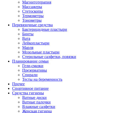
Магнитотерапия
Массажеры
Стетоскопы
Термометры
Тонометры
Перевязочные средства
Бактерицидные пластыри
Бинты
Вата
Лейкопластыри
Марля
Мозольные пластыри
Стерильные салфетки, повязки
Планирование семьи
Гели-смазки
Презервативы
Спирали
Тесты на беременность
Прочее
Спортивное питание
Средства гигиены
Ватные диски
Ватные палочки
Влажные салфетки
Женская гигиена