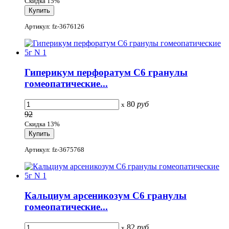
Скидка 15%
Артикул: fz-3676126
Гиперикум перфоратум С6 гранулы
гомеопатические...
80
руб
x
92
Скидка 13%
Артикул: fz-3675768
Кальциум арсеникозум С6 гранулы
гомеопатические...
82
руб
x