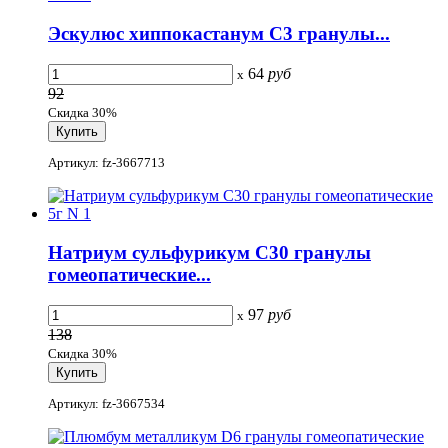
Эскулюс хиппокастанум С3 гранулы...
64
руб
x
92
Скидка 30%
Артикул: fz-3667713
Натриум сульфурикум C30 гранулы
гомеопатические...
97
руб
x
138
Скидка 30%
Артикул: fz-3667534