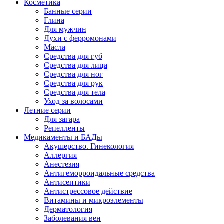
Косметика
Банные серии
Глина
Для мужчин
Духи с ферромонами
Масла
Средства для губ
Средства для лица
Средства для ног
Средства для рук
Средства для тела
Уход за волосами
Летние серии
Для загара
Репелленты
Медикаменты и БАДы
Акушерство. Гинекология
Аллергия
Анестезия
Антигеморроидальные средства
Антисептики
Антистрессовое действие
Витамины и микроэлементы
Дерматология
Заболевания вен