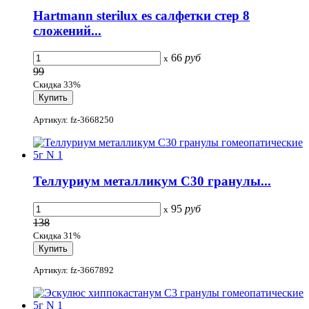
Hartmann sterilux es салфетки стер 8
сложений...
66
руб
x
99
Скидка 33%
Артикул: fz-3668250
Теллуриум металликум С30 гранулы...
95
руб
x
138
Скидка 31%
Артикул: fz-3667892