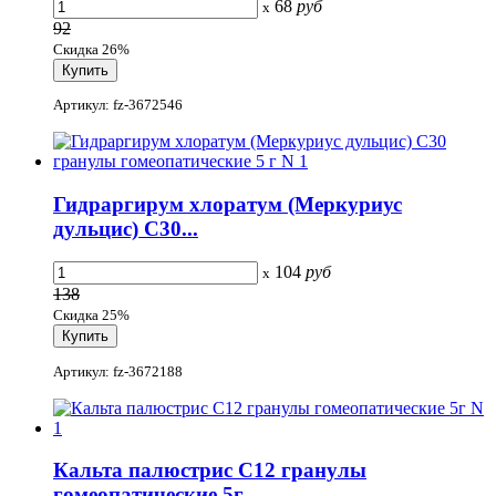
68
руб
x
92
Скидка 26%
Артикул: fz-3672546
Гидраргирум хлоратум (Меркуриус
дульцис) С30...
104
руб
x
138
Скидка 25%
Артикул: fz-3672188
Кальта палюстрис С12 гранулы
гомеопатические 5г...