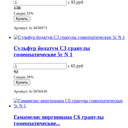
93
руб
x
138
Скидка 33%
Артикул: fz-3656973
Сульфур йодатум С3 гранулы
гомеопатические 5г N 1
65
руб
x
92
Скидка 29%
Артикул: fz-3656436
Гамамелис виргиниана С6 гранулы
гомеопатические...