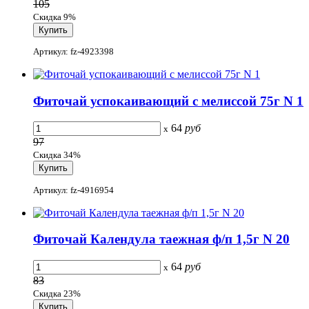
105
Скидка 9%
Артикул: fz-4923398
Фиточай успокаивающий с мелиссой 75г N 1
64
руб
x
97
Скидка 34%
Артикул: fz-4916954
Фиточай Календула таежная ф/п 1,5г N 20
64
руб
x
83
Скидка 23%