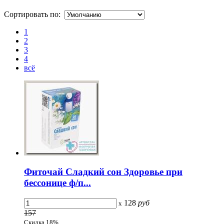
Сортировать по:
1
2
3
4
всё
Фиточай Сладкий сон Здоровье при
бессонице ф/п...
128
руб
x
157
Скидка 18%