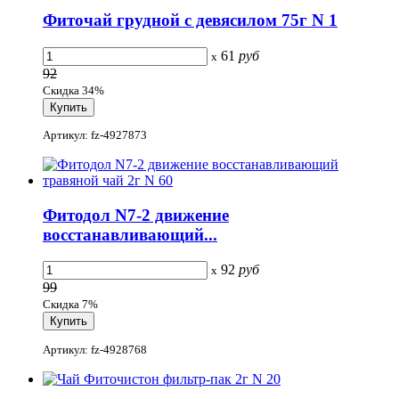
Фиточай грудной с девясилом 75г N 1
61
руб
x
92
Скидка 34%
Артикул: fz-4927873
Фитодол N7-2 движение
восстанавливающий...
92
руб
x
99
Скидка 7%
Артикул: fz-4928768