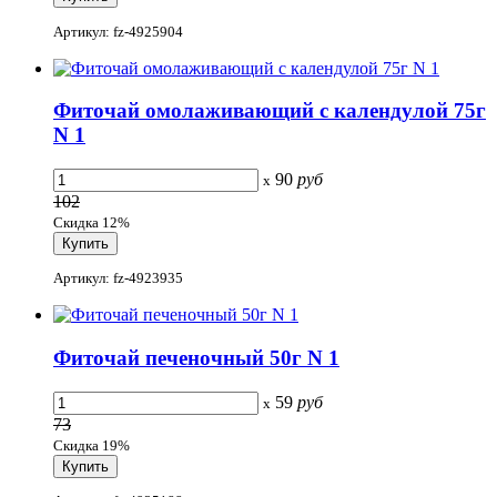
Артикул: fz-4925904
Фиточай омолаживающий с календулой 75г
N 1
90
руб
x
102
Скидка 12%
Артикул: fz-4923935
Фиточай печеночный 50г N 1
59
руб
x
73
Скидка 19%