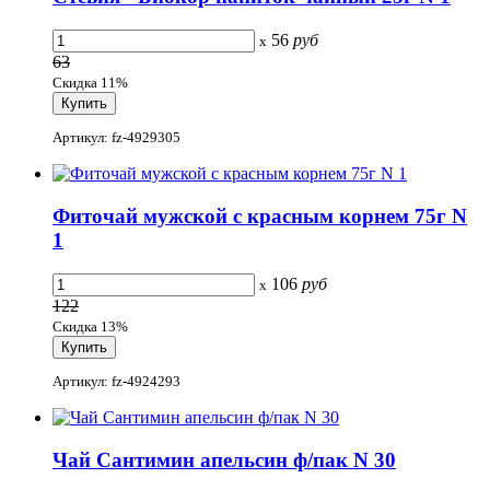
56
руб
x
63
Скидка 11%
Артикул: fz-4929305
Фиточай мужской с красным корнем 75г N
1
106
руб
x
122
Скидка 13%
Артикул: fz-4924293
Чай Сантимин апельсин ф/пак N 30