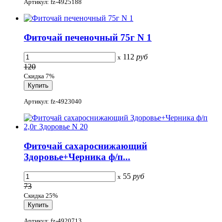
Артикул: fz-4925188
Фиточай печеночный 75г N 1
112
руб
x
120
Скидка 7%
Артикул: fz-4923040
Фиточай сахароснижающий
Здоровье+Черника ф/п...
55
руб
x
73
Скидка 25%
Артикул: fz-4920713