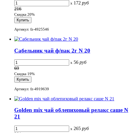
172
руб
x
216
Скидка 20%
Артикул: fz-4925546
Сабельник чай ф/пак 2г N 20
56
руб
x
69
Скидка 19%
Артикул: fz-4919639
Golden mix чай облепиховый релакс саше N
21
265
руб
x