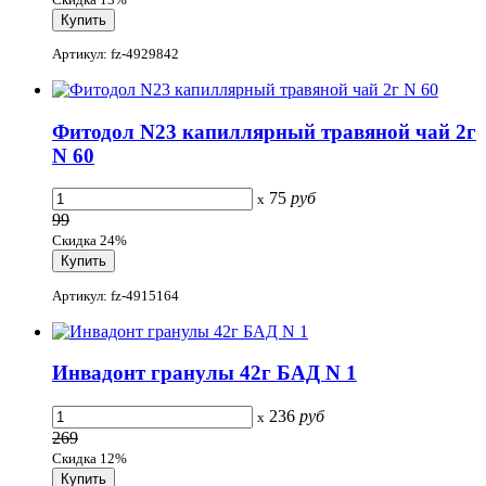
Артикул: fz-4929842
Фитодол N23 капиллярный травяной чай 2г
N 60
75
руб
x
99
Скидка 24%
Артикул: fz-4915164
Инвадонт гранулы 42г БАД N 1
236
руб
x
269
Скидка 12%