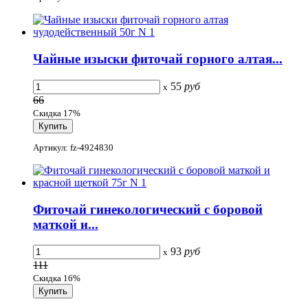
Чайные изыски фиточай горного алтая...
55
руб
x
66
Скидка 17%
Артикул: fz-4924830
Фиточай гинекологический с боровой
маткой и...
93
руб
x
111
Скидка 16%