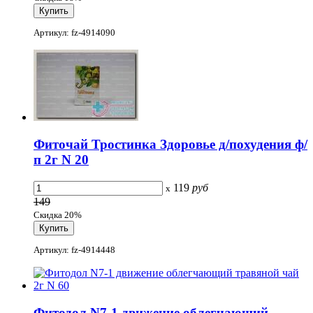
Артикул: fz-4914090
Фиточай Тростинка Здоровье д/похудения ф/
п 2г N 20
119
руб
x
149
Скидка 20%
Артикул: fz-4914448
Фитодол N7-1 движение облегчающий