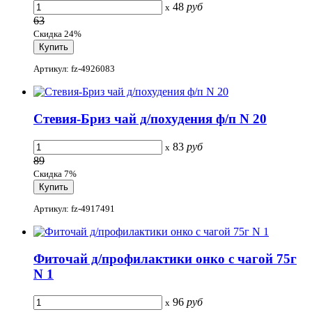
48
руб
x
63
Скидка 24%
Артикул: fz-4926083
Стевия-Бриз чай д/похудения ф/п N 20
83
руб
x
89
Скидка 7%
Артикул: fz-4917491
Фиточай д/профилактики онко с чагой 75г
N 1
96
руб
x