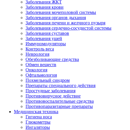
Заболевания ЖКТ
Заболевания крови
Заболевания мочеполовой системы
Заболевания органов дыхания
Заболевания печени и желчного пузыря
Заболевания сердечно-сосудистой системы
Заболевания суставов
Заболевания ушей
Иммуномодуляторы
Контроль веса
Неврология
Обезболивающие средства
Обмен веществ
Онкология
Офтальмология
Похмельный синдром
Препараты специального действия
Простудные заболевания
Противовирусное действие
Противовоспалительные средства
Противопаразитарные препараты
Медицинская техника
Гигиена носа
Глюкометры
Ингаляторы