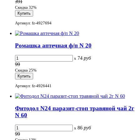
391
Скидка 32%
Артикул: fz-4927694
Ромашка аптечная ф/п N 20
74
руб
x
99
Скидка 25%
Артикул: fz-4926441
Фитодол N24 паразит-стоп травяной чай 2г
N 60
86
руб
x
99
Скидка 13%