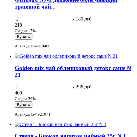
травяной чай...
180
руб
x
218
Скидка 17%
Артикул: fz-4919460
Golden mix чай облепиховый детокс саше N
21
296
руб
x
400
Скидка 26%
Артикул: fz-4921071
Стевия - Биокор напиток чайный 25г N 1