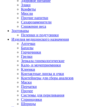
Здоровое питание
Злаки
Конфеты
Мюсли
Прочие напитки
Сахарозаменители
Снижение веса
Зоотовары
Пеленки и подгузники
Изделия медицинского назначения
Аптечки
Бахилы
Горчичники
Грелки
Зеркала гинекологические
Кало- и мочеприемники
Клеенки
Контактные линзы и очки
Контейнеры для сбора анализов
Маски
Перчатки
Прочее
Системы для переливания
Спринцовки
Шприцы