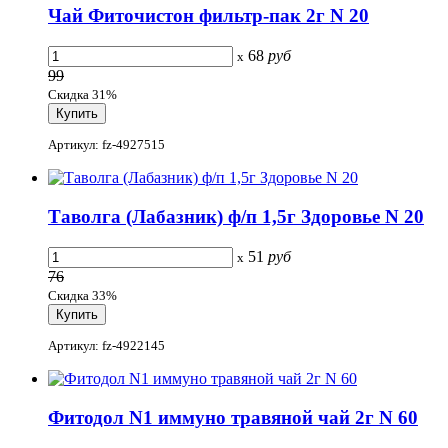
Чай Фиточистон фильтр-пак 2г N 20
68
руб
x
99
Скидка 31%
Артикул: fz-4927515
Таволга (Лабазник) ф/п 1,5г Здоровье N 20
51
руб
x
76
Скидка 33%
Артикул: fz-4922145
Фитодол N1 иммуно травяной чай 2г N 60