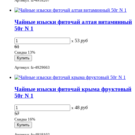
Артикул: fz-4918207
Чайные изыски фиточай алтая витаминный
50г N 1
53
руб
x
61
Скидка 13%
Артикул: fz-4929663
Чайные изыски фиточай крыма фруктовый
50г N 1
48
руб
x
57
Скидка 16%
Артикул: fz-4919102