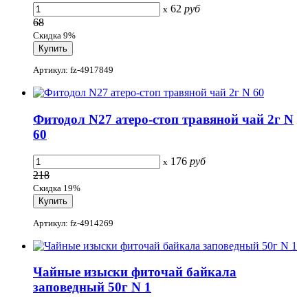
62
руб
x
68
Скидка 9%
Артикул: fz-4917849
Фитодол N27 атеро-стоп травяной чай 2г N
60
176
руб
x
218
Скидка 19%
Артикул: fz-4914269
Чайные изыски фиточай байкала
заповедный 50г N 1