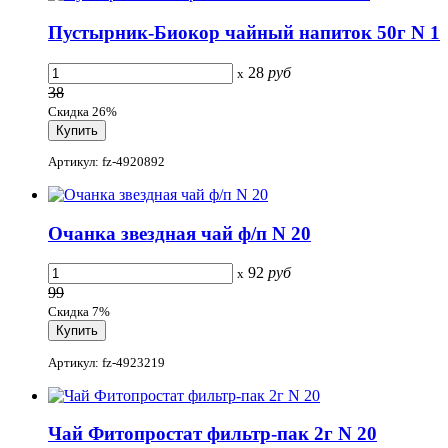
Пустырник-Биокор чайный напиток 50г N 1
28
руб
x
38
Скидка 26%
Артикул: fz-4920892
Очанка звездная чай ф/п N 20
92
руб
x
99
Скидка 7%
Артикул: fz-4923219
Чай Фитопростат фильтр-пак 2г N 20