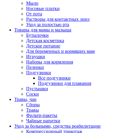
Мыло
Носовые платки
От пота
Растворы для контактных линз
Уход за полостью рта
Товары для мамы и малыша
Бутылочки
Детская косметика
Детское питание
Для беременных и кормящих мам
Игрушки
Наборы для кормления
Пеленки
Подгузники
Все подгузники
Подгузники для плавания
Пустышки
Соски
Травы, чаи
Сборы
Травы
Фильтр-пакеты
Чайные напитки
Уход за больными, средства реабилитации
Компрессионный трикотаж