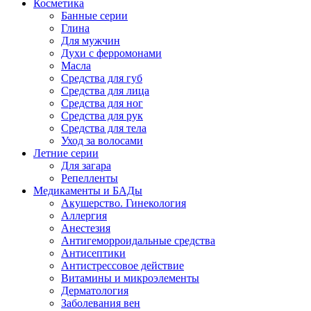
Косметика
Банные серии
Глина
Для мужчин
Духи с ферромонами
Масла
Средства для губ
Средства для лица
Средства для ног
Средства для рук
Средства для тела
Уход за волосами
Летние серии
Для загара
Репелленты
Медикаменты и БАДы
Акушерство. Гинекология
Аллергия
Анестезия
Антигеморроидальные средства
Антисептики
Антистрессовое действие
Витамины и микроэлементы
Дерматология
Заболевания вен