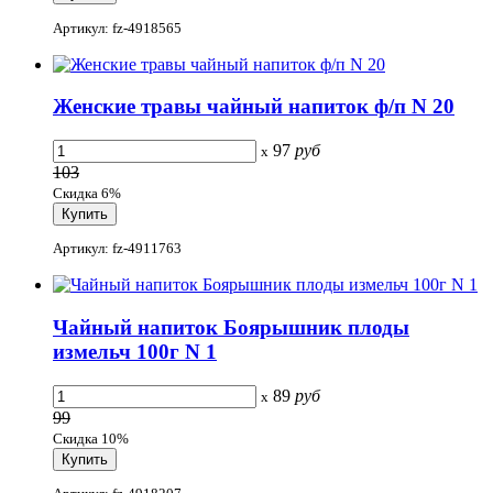
Артикул: fz-4918565
Женские травы чайный напиток ф/п N 20
97
руб
x
103
Скидка 6%
Артикул: fz-4911763
Чайный напиток Боярышник плоды
измельч 100г N 1
89
руб
x
99
Скидка 10%