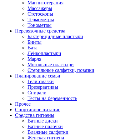
Магнитотерапия
Массажеры
Стетоскопы
Термометры
Тонометры
Перевязочные средства
Бактерицидные пластыри
Бинты
Вата
Лейкопластыри
Марля
Мозольные пластыри
Стерильные салфетки, повязки
Планирование семьи
Гели-смазки
Презервативы
Спирали
Тесты на беременность
Прочее
Спортивное питание
Средства гигиены
Ватные диски
Ватные палочки
Влажные салфетки
Женская гигиена