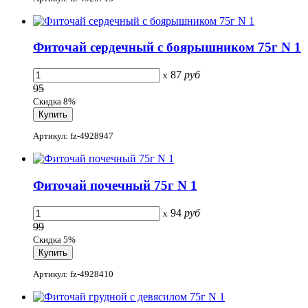
Фиточай сердечный с боярышником 75г N 1
87
руб
x
95
Скидка 8%
Артикул: fz-4928947
Фиточай почечный 75г N 1
94
руб
x
99
Скидка 5%
Артикул: fz-4928410