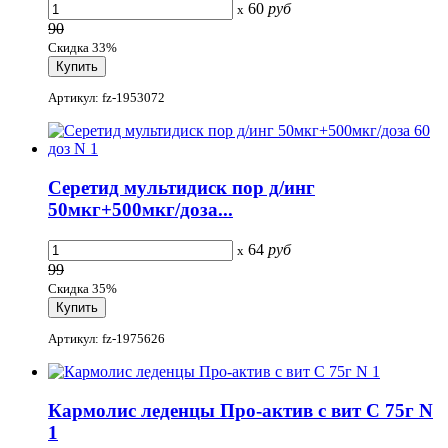
60
руб
x
90
Скидка 33%
Артикул: fz-1953072
Серетид мультидиск пор д/инг
50мкг+500мкг/доза...
64
руб
x
99
Скидка 35%
Артикул: fz-1975626
Кармолис леденцы Про-актив с вит С 75г N
1