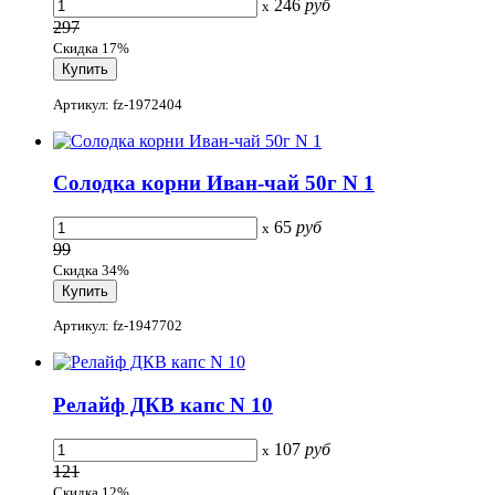
246
руб
x
297
Скидка 17%
Артикул: fz-1972404
Солодка корни Иван-чай 50г N 1
65
руб
x
99
Скидка 34%
Артикул: fz-1947702
Релайф ДКВ капс N 10
107
руб
x
121
Скидка 12%