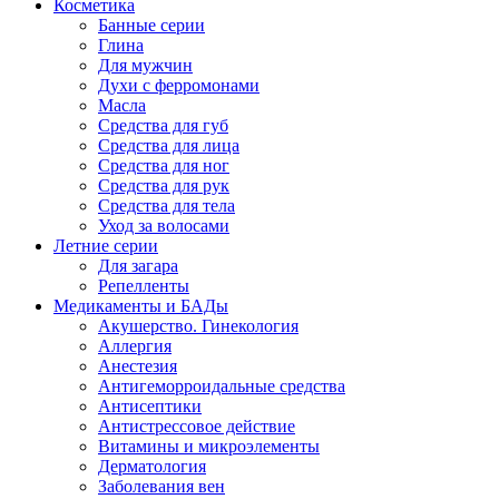
Косметика
Банные серии
Глина
Для мужчин
Духи с ферромонами
Масла
Средства для губ
Средства для лица
Средства для ног
Средства для рук
Средства для тела
Уход за волосами
Летние серии
Для загара
Репелленты
Медикаменты и БАДы
Акушерство. Гинекология
Аллергия
Анестезия
Антигеморроидальные средства
Антисептики
Антистрессовое действие
Витамины и микроэлементы
Дерматология
Заболевания вен