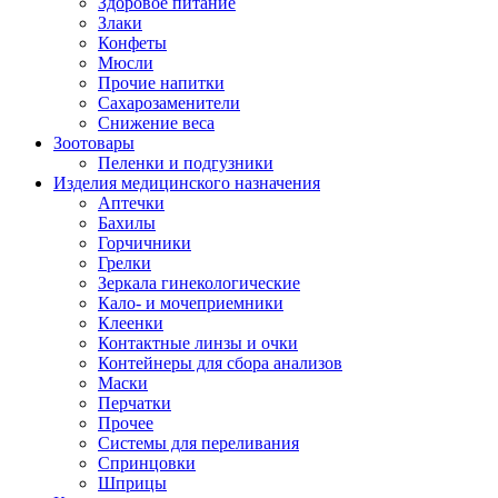
Здоровое питание
Злаки
Конфеты
Мюсли
Прочие напитки
Сахарозаменители
Снижение веса
Зоотовары
Пеленки и подгузники
Изделия медицинского назначения
Аптечки
Бахилы
Горчичники
Грелки
Зеркала гинекологические
Кало- и мочеприемники
Клеенки
Контактные линзы и очки
Контейнеры для сбора анализов
Маски
Перчатки
Прочее
Системы для переливания
Спринцовки
Шприцы