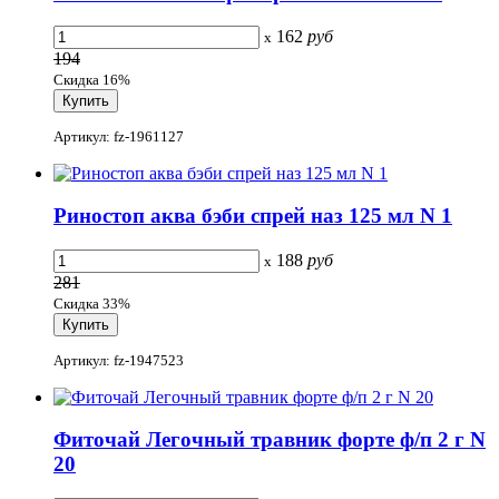
162
руб
x
194
Скидка 16%
Артикул: fz-1961127
Риностоп аква бэби спрей наз 125 мл N 1
188
руб
x
281
Скидка 33%
Артикул: fz-1947523
Фиточай Легочный травник форте ф/п 2 г N
20