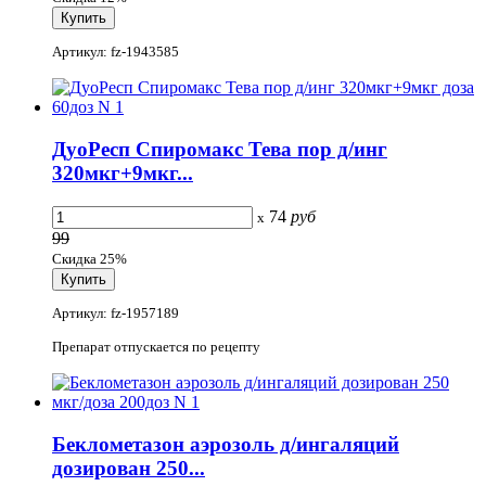
Артикул: fz-1943585
ДуоРесп Спиромакс Тева пор д/инг
320мкг+9мкг...
74
руб
x
99
Скидка 25%
Артикул: fz-1957189
Препарат отпускается по рецепту
Беклометазон аэрозоль д/ингаляций
дозирован 250...