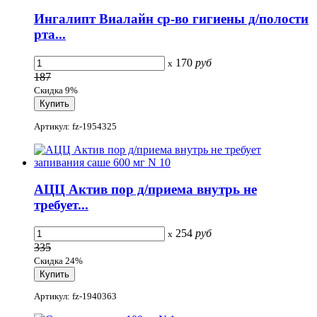
Ингалипт Виалайн ср-во гигиены д/полости
рта...
170
руб
x
187
Скидка 9%
Артикул: fz-1954325
АЦЦ Актив пор д/приема внутрь не
требует...
254
руб
x
335
Скидка 24%
Артикул: fz-1940363