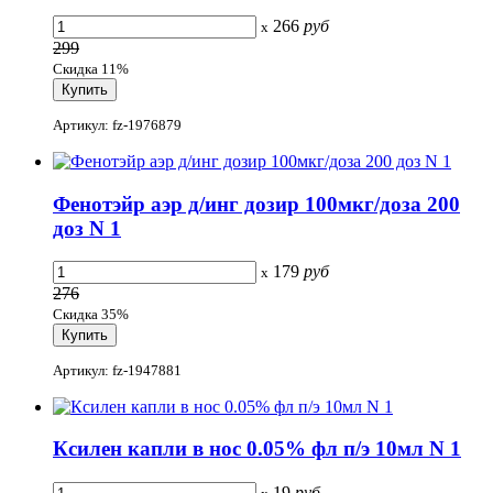
266
руб
x
299
Скидка 11%
Артикул: fz-1976879
Фенотэйр аэр д/инг дозир 100мкг/доза 200
доз N 1
179
руб
x
276
Скидка 35%
Артикул: fz-1947881
Ксилен капли в нос 0.05% фл п/э 10мл N 1
19
руб