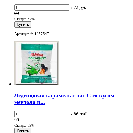
72
руб
x
99
Скидка 27%
Артикул: fz-1957547
Леденцовая карамель с вит С со кусом
ментола и...
86
руб
x
99
Скидка 13%