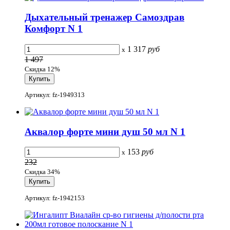
Дыхательный тренажер Самоздрав
Комфорт N 1
1 317
руб
x
1 497
Скидка 12%
Артикул: fz-1949313
Аквалор форте мини душ 50 мл N 1
153
руб
x
232
Скидка 34%
Артикул: fz-1942153