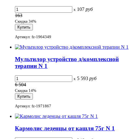
107
руб
x
163
Скидка 34%
Артикул: fz-1964349
Мультилор устройство д/комплексной
терапии N 1
5 593
руб
x
6 504
Скидка 14%
Артикул: fz-1971867
Кармолис леденцы от кашля 75г N 1