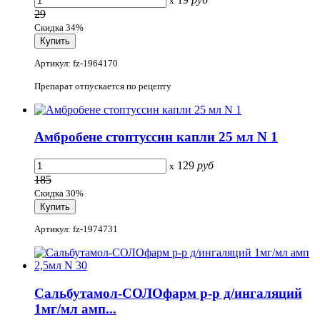
x
29
Скидка 34%
Артикул: fz-1964170
Препарат отпускается по рецепту
Амбробене стоптуссин капли 25 мл N 1
129
руб
x
185
Скидка 30%
Артикул: fz-1974731
Сальбутамол-СОЛОфарм р-р д/ингаляций
1мг/мл амп...