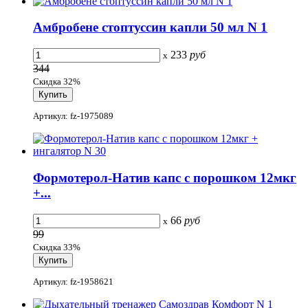
Амбробене стоптуссин капли 50 мл N 1
233
руб
x
344
Скидка 32%
Артикул: fz-1975089
Формотерол-Натив капс с порошком 12мкг
+...
66
руб
x
99
Скидка 33%
Артикул: fz-1958621