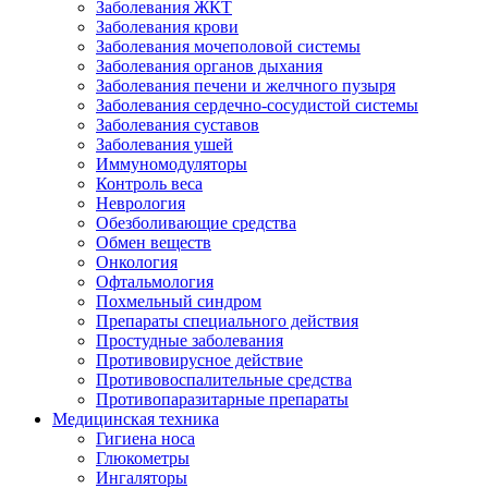
Заболевания ЖКТ
Заболевания крови
Заболевания мочеполовой системы
Заболевания органов дыхания
Заболевания печени и желчного пузыря
Заболевания сердечно-сосудистой системы
Заболевания суставов
Заболевания ушей
Иммуномодуляторы
Контроль веса
Неврология
Обезболивающие средства
Обмен веществ
Онкология
Офтальмология
Похмельный синдром
Препараты специального действия
Простудные заболевания
Противовирусное действие
Противовоспалительные средства
Противопаразитарные препараты
Медицинская техника
Гигиена носа
Глюкометры
Ингаляторы