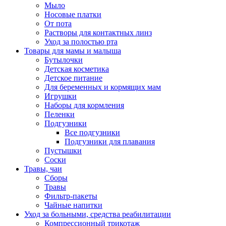
Мыло
Носовые платки
От пота
Растворы для контактных линз
Уход за полостью рта
Товары для мамы и малыша
Бутылочки
Детская косметика
Детское питание
Для беременных и кормящих мам
Игрушки
Наборы для кормления
Пеленки
Подгузники
Все подгузники
Подгузники для плавания
Пустышки
Соски
Травы, чаи
Сборы
Травы
Фильтр-пакеты
Чайные напитки
Уход за больными, средства реабилитации
Компрессионный трикотаж