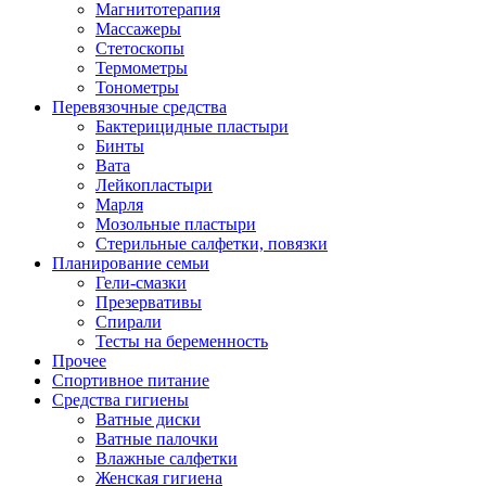
Магнитотерапия
Массажеры
Стетоскопы
Термометры
Тонометры
Перевязочные средства
Бактерицидные пластыри
Бинты
Вата
Лейкопластыри
Марля
Мозольные пластыри
Стерильные салфетки, повязки
Планирование семьи
Гели-смазки
Презервативы
Спирали
Тесты на беременность
Прочее
Спортивное питание
Средства гигиены
Ватные диски
Ватные палочки
Влажные салфетки
Женская гигиена