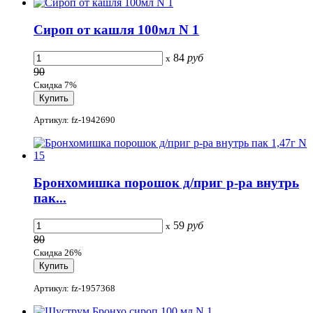
Сироп от кашля 100мл N 1
84
руб
x
90
Скидка 7%
Артикул: fz-1942690
Бронхомишка порошок д/приг р-ра внутрь
пак...
59
руб
x
80
Скидка 26%
Артикул: fz-1957368