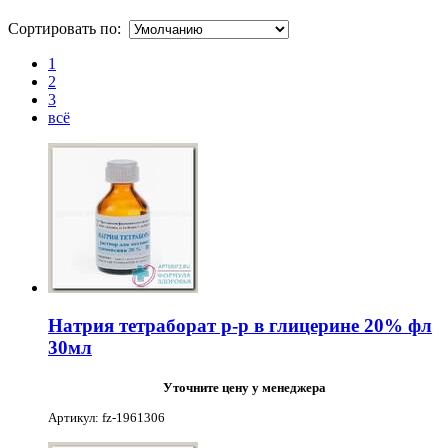
Сортировать по:
1
2
3
всё
Натрия тетраборат р-р в глицерине 20% фл
30мл
Уточните цену у менеджера
Артикул: fz-1961306