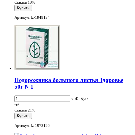
Скидка 13%
Артикул: fz-1949134
Подорожника большого листья Здоровье
50г N 1
45
руб
x
57
Скидка 21%
Артикул: fz-1973120