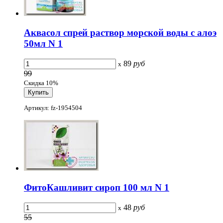
Аквасол спрей раствор морской воды с алоэ
50мл N 1
89
руб
x
99
Скидка 10%
Артикул: fz-1954504
ФитоКашливит сироп 100 мл N 1
48
руб
x
55