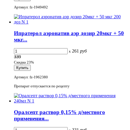
Артикул: fz-1949492
Ипратерол аэронатив аэр дозир 20мкг + 50
мкг...
261
руб
x
339
Скидка 23%
Артикул: fz-1962380
Препарат отпускается по рецепту
Оралсепт раствор 0,15% д/местного
применения...
331
руб