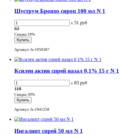
Шуструм Бронхо сироп 100 мл N 1
51
руб
x
63
Скидка 19%
Артикул: fz-1950387
Ксилен актив спрей назал 0,1% 15 г N 1
83
руб
x
118
Скидка 30%
Артикул: fz-1941258
Ингалипт спрей 50 мл N 1