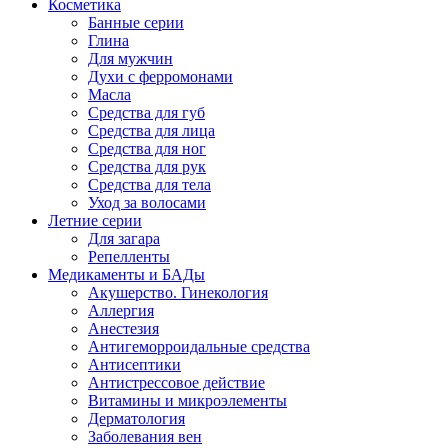
Косметика
Банные серии
Глина
Для мужчин
Духи с ферромонами
Масла
Средства для губ
Средства для лица
Средства для ног
Средства для рук
Средства для тела
Уход за волосами
Летние серии
Для загара
Репелленты
Медикаменты и БАДы
Акушерство. Гинекология
Аллергия
Анестезия
Антигеморроидальные средства
Антисептики
Антистрессовое действие
Витамины и микроэлементы
Дерматология
Заболевания вен