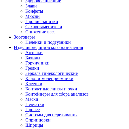
Здоровое питание
Злаки
Конфеты
Мюсли
Прочие напитки
Сахарозаменители
Снижение веса
Зоотовары
Пеленки и подгузники
Изделия медицинского назначения
Аптечки
Бахилы
Горчичники
Грелки
Зеркала гинекологические
Кало- и мочеприемники
Клеенки
Контактные линзы и очки
Контейнеры для сбора анализов
Маски
Перчатки
Прочее
Системы для переливания
Спринцовки
Шприцы