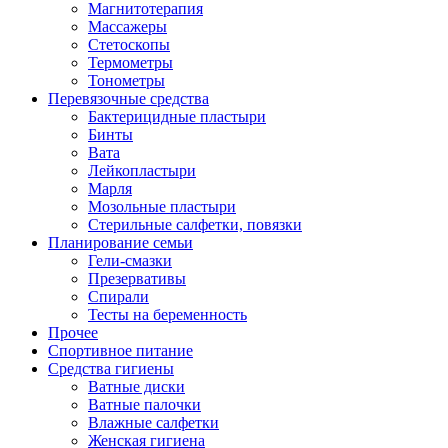
Магнитотерапия
Массажеры
Стетоскопы
Термометры
Тонометры
Перевязочные средства
Бактерицидные пластыри
Бинты
Вата
Лейкопластыри
Марля
Мозольные пластыри
Стерильные салфетки, повязки
Планирование семьи
Гели-смазки
Презервативы
Спирали
Тесты на беременность
Прочее
Спортивное питание
Средства гигиены
Ватные диски
Ватные палочки
Влажные салфетки
Женская гигиена