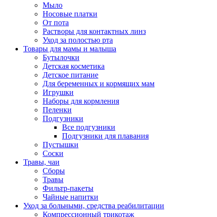
Мыло
Носовые платки
От пота
Растворы для контактных линз
Уход за полостью рта
Товары для мамы и малыша
Бутылочки
Детская косметика
Детское питание
Для беременных и кормящих мам
Игрушки
Наборы для кормления
Пеленки
Подгузники
Все подгузники
Подгузники для плавания
Пустышки
Соски
Травы, чаи
Сборы
Травы
Фильтр-пакеты
Чайные напитки
Уход за больными, средства реабилитации
Компрессионный трикотаж