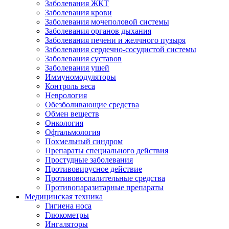
Заболевания ЖКТ
Заболевания крови
Заболевания мочеполовой системы
Заболевания органов дыхания
Заболевания печени и желчного пузыря
Заболевания сердечно-сосудистой системы
Заболевания суставов
Заболевания ушей
Иммуномодуляторы
Контроль веса
Неврология
Обезболивающие средства
Обмен веществ
Онкология
Офтальмология
Похмельный синдром
Препараты специального действия
Простудные заболевания
Противовирусное действие
Противовоспалительные средства
Противопаразитарные препараты
Медицинская техника
Гигиена носа
Глюкометры
Ингаляторы