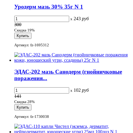
Уродерм мазь 30% 35г N 1
243
руб
x
300
Скидка 19%
Артикул: fz-1695312
ЭДАС-202 мазь Санодерм (гнойничковые
поражения...
102
руб
x
141
Скидка 28%
Артикул: fz-1730038