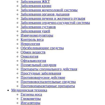
Заболевания ЖКТ
Заболевания крови
Заболевания мочеполовой системы
Заболевания органов дыхания
Заболевания печени и желчного пузыря
Заболевания сердечно-сосудистой системы
Заболевания суставов
Заболевания ушей
Иммуномодуляторы
Контроль веса
Неврология
Обезболивающие средства
Обмен веществ
Онкология
Офтальмология
Похмельный синдром
Препараты специального действия
Простудные заболевания
Противовирусное действие
Противовоспалительные средства
Противопаразитарные препараты
Медицинская техника
Гигиена носа
Глюкометры
Ингаляторы