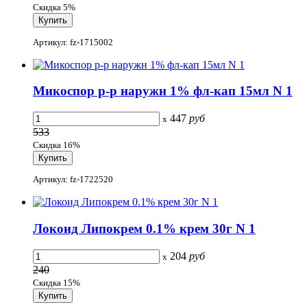
Скидка 5%
Артикул: fz-1715002
Микоспор р-р наружн 1% фл-кап 15мл N 1
447
руб
x
533
Скидка 16%
Артикул: fz-1722520
Локоид Липокрем 0.1% крем 30г N 1
204
руб
x
240
Скидка 15%