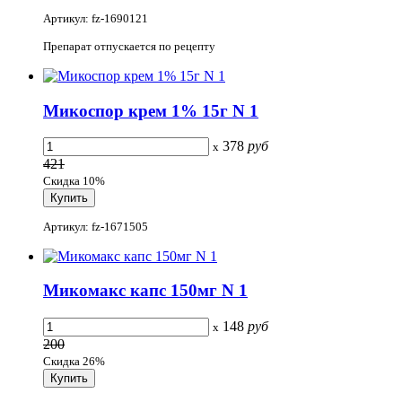
Артикул: fz-1690121
Препарат отпускается по рецепту
Микоспор крем 1% 15г N 1
378
руб
x
421
Скидка 10%
Артикул: fz-1671505
Микомакс капс 150мг N 1
148
руб
x
200
Скидка 26%