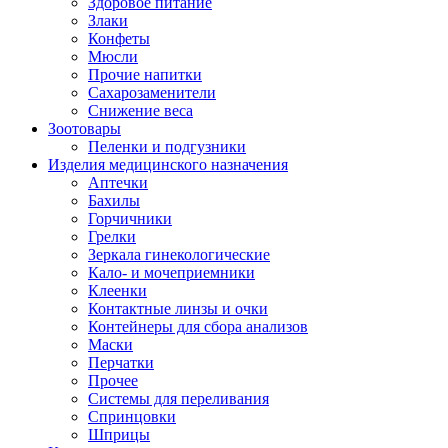
Здоровое питание
Злаки
Конфеты
Мюсли
Прочие напитки
Сахарозаменители
Снижение веса
Зоотовары
Пеленки и подгузники
Изделия медицинского назначения
Аптечки
Бахилы
Горчичники
Грелки
Зеркала гинекологические
Кало- и мочеприемники
Клеенки
Контактные линзы и очки
Контейнеры для сбора анализов
Маски
Перчатки
Прочее
Системы для переливания
Спринцовки
Шприцы