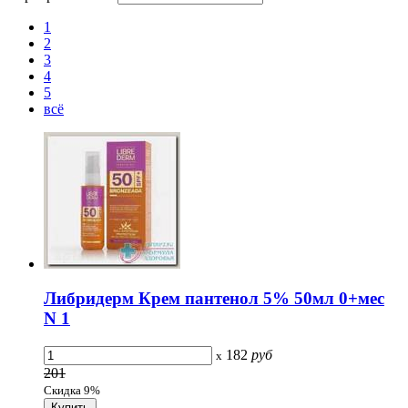
1
2
3
4
5
всё
Либридерм Крем пантенол 5% 50мл 0+мес
N 1
182
руб
x
201
Скидка 9%