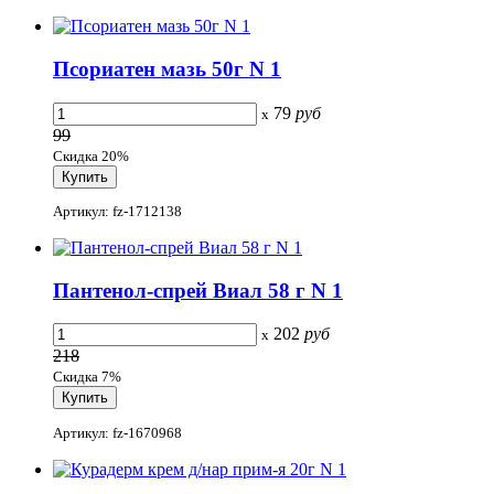
Псориатен мазь 50г N 1
79
руб
x
99
Скидка 20%
Артикул: fz-1712138
Пантенол-спрей Виал 58 г N 1
202
руб
x
218
Скидка 7%
Артикул: fz-1670968