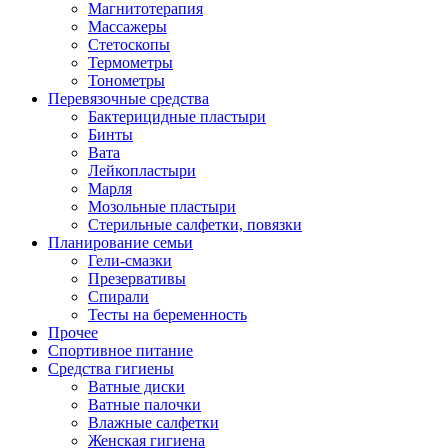
Магнитотерапия
Массажеры
Стетоскопы
Термометры
Тонометры
Перевязочные средства
Бактерицидные пластыри
Бинты
Вата
Лейкопластыри
Марля
Мозольные пластыри
Стерильные салфетки, повязки
Планирование семьи
Гели-смазки
Презервативы
Спирали
Тесты на беременность
Прочее
Спортивное питание
Средства гигиены
Ватные диски
Ватные палочки
Влажные салфетки
Женская гигиена