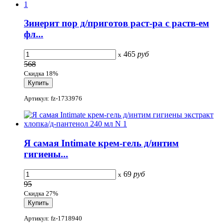
Зинерит пор д/приготов раст-ра с раств-ем
фл...
465
руб
x
568
Скидка 18%
Артикул: fz-1733976
Я самая Intimate крем-гель д/интим
гигиены...
69
руб
x
95
Скидка 27%
Артикул: fz-1718940