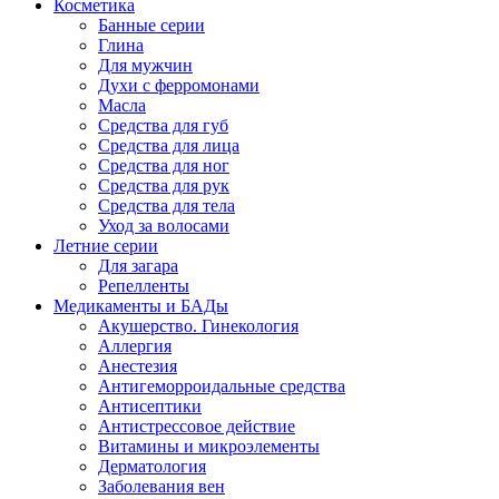
Косметика
Банные серии
Глина
Для мужчин
Духи с ферромонами
Масла
Средства для губ
Средства для лица
Средства для ног
Средства для рук
Средства для тела
Уход за волосами
Летние серии
Для загара
Репелленты
Медикаменты и БАДы
Акушерство. Гинекология
Аллергия
Анестезия
Антигеморроидальные средства
Антисептики
Антистрессовое действие
Витамины и микроэлементы
Дерматология
Заболевания вен