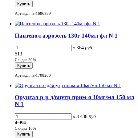
Артикул: fz-1686899
Пантенол аэрозоль 130г 140мл фл N 1
364
руб
x
513
Скидка 29%
Артикул: fz-1708200
Орунгал р-р д/внутр прим-я 10мг/мл 150 мл
N 1
3 438
руб
x
4 094
Скидка 16%