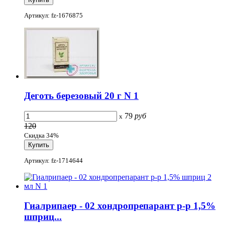
Артикул: fz-1676875
Деготь березовый 20 г N 1
79
руб
x
120
Скидка 34%
Артикул: fz-1714644
Гиалрипаер - 02 хондропрепарант р-р 1,5%
шприц...