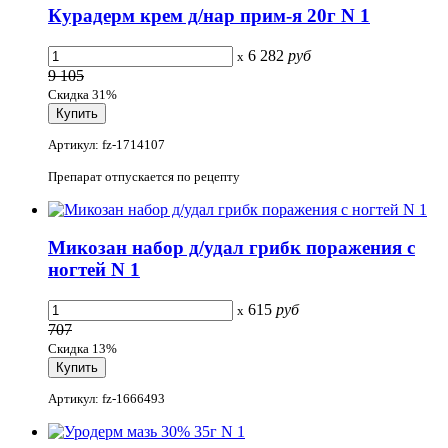
Курадерм крем д/нар прим-я 20г N 1
6 282
руб
x
9 105
Скидка 31%
Артикул: fz-1714107
Препарат отпускается по рецепту
Микозан набор д/удал грибк поражения с
ногтей N 1
615
руб
x
707
Скидка 13%
Артикул: fz-1666493