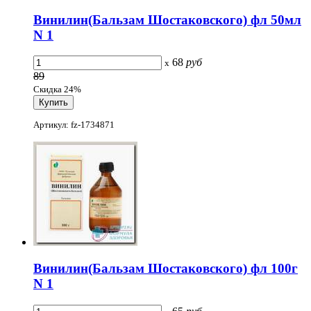
Винилин(Бальзам Шостаковского) фл 50мл
N 1
68
руб
x
89
Скидка 24%
Артикул: fz-1734871
Винилин(Бальзам Шостаковского) фл 100г
N 1