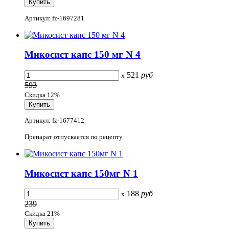
Артикул: fz-1697281
Микосист капс 150 мг N 4
521
руб
x
593
Скидка 12%
Артикул: fz-1677412
Препарат отпускается по рецепту
Микосист капс 150мг N 1
188
руб
x
239
Скидка 21%