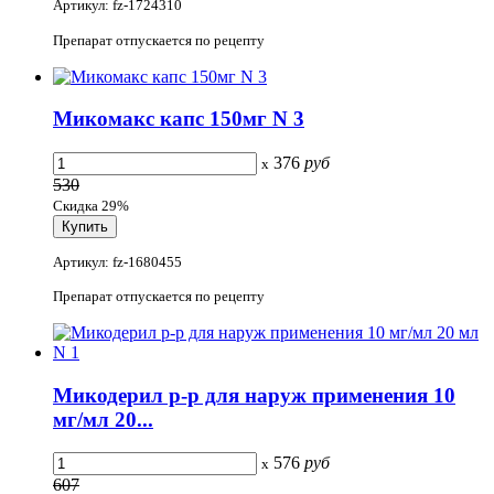
Артикул: fz-1724310
Препарат отпускается по рецепту
Микомакс капс 150мг N 3
376
руб
x
530
Скидка 29%
Артикул: fz-1680455
Препарат отпускается по рецепту
Микодерил р-р для наруж применения 10
мг/мл 20...
576
руб
x
607