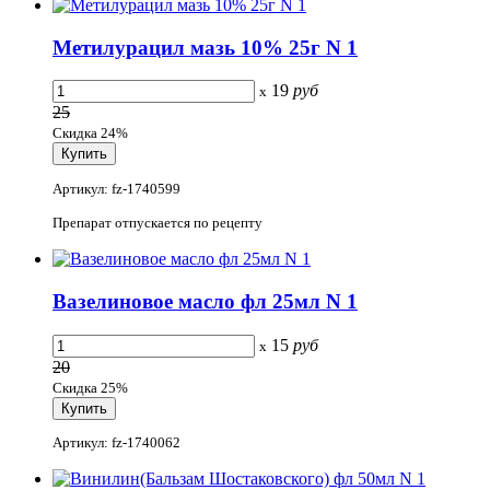
Метилурацил мазь 10% 25г N 1
19
руб
x
25
Скидка 24%
Артикул: fz-1740599
Препарат отпускается по рецепту
Вазелиновое масло фл 25мл N 1
15
руб
x
20
Скидка 25%
Артикул: fz-1740062