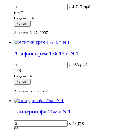
4 717
руб
x
6 375
Скидка 26%
Артикул: fz-1740957
Атифин крем 1% 15 г N 1
163
руб
x
176
Скидка 7%
Артикул: fz-1676517
Глицерин фл 25мл N 1
77
руб
x
99