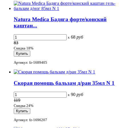
Natura Medica Бадяга форте/конский
каштан...
68
руб
x
83
Скидка 18%
Артикул: fz-1689405
Скорая помощь бальзам д/ран 35мл N 1
90
руб
x
119
Скидка 24%
Артикул: fz-1696207