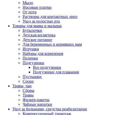
Мыло
Носовые платки
От пота
Растворы для контактных линз
Уход за полостью рта
Товары для мамы и малыша
Бутылочки
Детская косметика
Детское питание
Для беременных и кормящих мам
Игрушки
Наборы для кормления
Пеленки
Подгузники
Все подгузники
Подгузники для плавания
Пустышки
Соски
Травы, чаи
Сборы
Травы
Фильтр-пакеты
Чайные напитки
Уход за больными, средства реабилитации
Компрессионный трикотаж