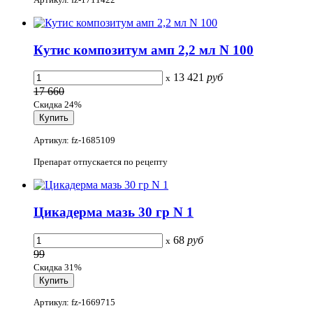
Кутис композитум амп 2,2 мл N 100
13 421
руб
x
17 660
Скидка 24%
Артикул: fz-1685109
Препарат отпускается по рецепту
Цикадерма мазь 30 гр N 1
68
руб
x
99
Скидка 31%
Артикул: fz-1669715