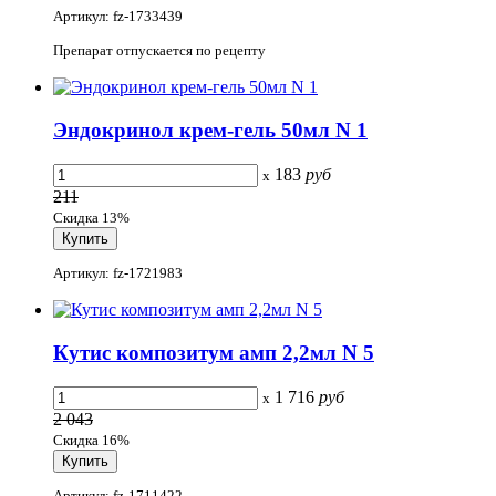
Артикул: fz-1733439
Препарат отпускается по рецепту
Эндокринол крем-гель 50мл N 1
183
руб
x
211
Скидка 13%
Артикул: fz-1721983
Кутис композитум амп 2,2мл N 5
1 716
руб
x
2 043
Скидка 16%
Артикул: fz-1711422