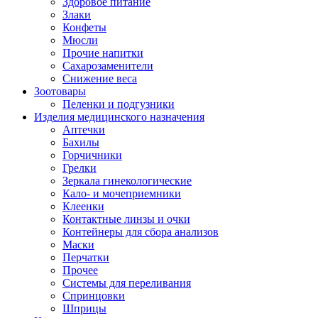
Здоровое питание
Злаки
Конфеты
Мюсли
Прочие напитки
Сахарозаменители
Снижение веса
Зоотовары
Пеленки и подгузники
Изделия медицинского назначения
Аптечки
Бахилы
Горчичники
Грелки
Зеркала гинекологические
Кало- и мочеприемники
Клеенки
Контактные линзы и очки
Контейнеры для сбора анализов
Маски
Перчатки
Прочее
Системы для переливания
Спринцовки
Шприцы