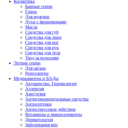
Косметика
Банные серии
Глина
Для мужчин
Духи с ферромонами
Масла
Средства для губ
Средства для лица
Средства для ног
Средства для рук
Средства для тела
Уход за волосами
Летние серии
Для загара
Репелленты
Медикаменты и БАДы
Акушерство. Гинекология
Аллергия
Анестезия
Антигеморроидальные средства
Антисептики
Антистрессовое действие
Витамины и микроэлементы
Дерматология
Заболевания вен