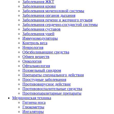
Заболевания ЖКТ
Заболевания крови
Заболевания мочеполовой системы
Заболевания органов дыхания
Заболевания печени и желчного пузыря
Заболевания сердечно-сосудистой системы
Заболевания суставов
Заболевания ушей
Иммуномодуляторы
Контроль веса
Неврология
Обезболивающие средства
Обмен веществ
Онкология
Офтальмология
Похмельный синдром
Препараты специального действия
Простудные заболевания
Противовирусное действие
Противовоспалительные средства
Противопаразитарные препараты
Медицинская техника
Гигиена носа
Глюкометры
Ингаляторы