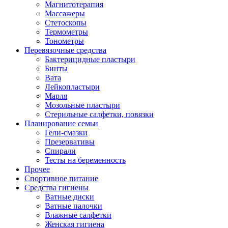
Магнитотерапия
Массажеры
Стетоскопы
Термометры
Тонометры
Перевязочные средства
Бактерицидные пластыри
Бинты
Вата
Лейкопластыри
Марля
Мозольные пластыри
Стерильные салфетки, повязки
Планирование семьи
Гели-смазки
Презервативы
Спирали
Тесты на беременность
Прочее
Спортивное питание
Средства гигиены
Ватные диски
Ватные палочки
Влажные салфетки
Женская гигиена