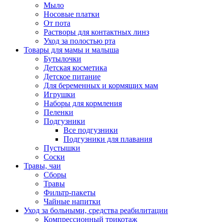
Мыло
Носовые платки
От пота
Растворы для контактных линз
Уход за полостью рта
Товары для мамы и малыша
Бутылочки
Детская косметика
Детское питание
Для беременных и кормящих мам
Игрушки
Наборы для кормления
Пеленки
Подгузники
Все подгузники
Подгузники для плавания
Пустышки
Соски
Травы, чаи
Сборы
Травы
Фильтр-пакеты
Чайные напитки
Уход за больными, средства реабилитации
Компрессионный трикотаж